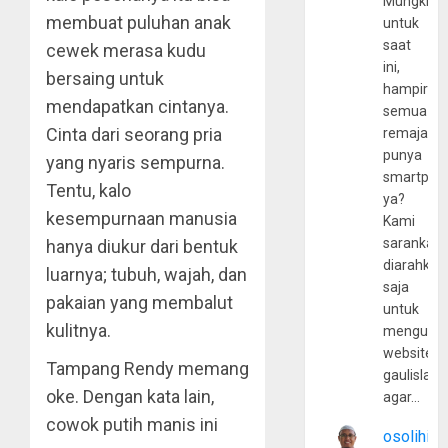
Mungkin
membuat puluhan anak
untuk
saat
cewek merasa kudu
ini,
bersaing untuk
hampir
mendapatkan cintanya.
semua
Cinta dari seorang pria
remaja
punya
yang nyaris sempurna.
smartpho
Tentu, kalo
ya?
kesempurnaan manusia
Kami
sarankan,
hanya diukur dari bentuk
diarahkan
luarnya; tubuh, wajah, dan
saja
pakaian yang membalut
untuk
kulitnya.
mengunju
website
Tampang Rendy memang
gaulislam
oke. Dengan kata lain,
agar…
cowok putih manis ini
osolihin