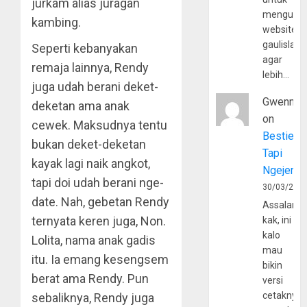
jurkam alias juragan
mengunju
kambing.
website
gaulislam
Seperti kebanyakan
agar
remaja lainnya, Rendy
lebih…
juga udah berani deket-
Gwenny
deketan ama anak
on
cewek. Maksudnya tentu
Bestie
bukan deket-deketan
Tapi
kayak lagi naik angkot,
Ngejerum
tapi doi udah berani nge-
30/03/202
date. Nah, gebetan Rendy
Assalamu
ternyata keren juga, Non.
kak, ini
kalo
Lolita, nama anak gadis
mau
itu. Ia emang kesengsem
bikin
berat ama Rendy. Pun
versi
cetaknya
sebaliknya, Rendy juga