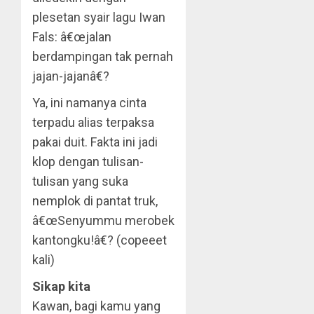
plesetan syair lagu Iwan
Fals: â€œjalan
berdampingan tak pernah
jajan-jajanâ€?
Ya, ini namanya cinta
terpadu alias terpaksa
pakai duit. Fakta ini jadi
klop dengan tulisan-
tulisan yang suka
nemplok di pantat truk,
â€œSenyummu merobek
kantongku!â€? (copeeet
kali)
Sikap kita
Kawan, bagi kamu yang