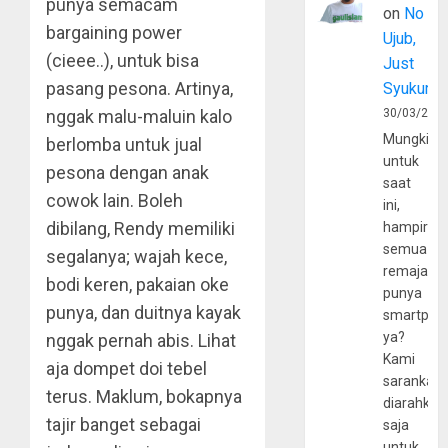
punya semacam
on
No
bargaining power
Ujub,
(cieee..), untuk bisa
Just
pasang pesona. Artinya,
Syukur
nggak malu-maluin kalo
30/03/202
Mungkin
berlomba untuk jual
untuk
pesona dengan anak
saat
cowok lain. Boleh
ini,
dibilang, Rendy memiliki
hampir
semua
segalanya; wajah kece,
remaja
bodi keren, pakaian oke
punya
punya, dan duitnya kayak
smartpho
ya?
nggak pernah abis. Lihat
Kami
aja dompet doi tebel
sarankan,
terus. Maklum, bokapnya
diarahkan
tajir banget sebagai
saja
untuk