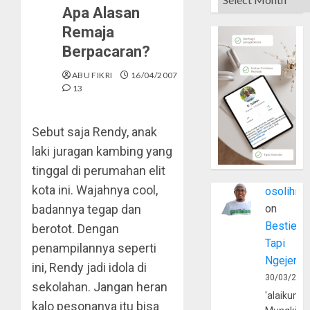
Apa Alasan
Remaja
Berpacaran?
ABU FIKRI
16/04/2007
13
Sebut saja Rendy, anak
laki juragan kambing yang
tinggal di perumahan elit
kota ini. Wajahnya cool,
osolihin
badannya tegap dan
on
Bestie
berotot. Dengan
Tapi
penampilannya seperti
Ngejerum
ini, Rendy jadi idola di
30/03/202
sekolahan. Jangan heran
'alaikumu
kalo pesonanya itu bisa