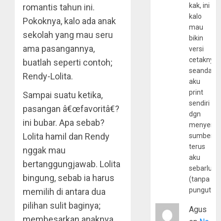
kak, ini
romantis tahun ini.
kalo
Pokoknya, kalo ada anak
mau
sekolah yang mau seru
bikin
ama pasangannya,
versi
cetaknya
buatlah seperti contoh;
seandain
Rendy-Lolita.
aku
print
Sampai suatu ketika,
sendiri
pasangan â€œfavoritâ€?
dgn
ini bubar. Apa sebab?
menyerta
Lolita hamil dan Rendy
sumber
terus
nggak mau
aku
bertanggungjawab. Lolita
sebarluas
bingung, sebab ia harus
(tanpa
pungutan
memilih di antara dua
pilihan sulit baginya;
Agus
membesarkan anaknya