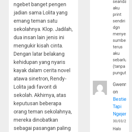
seandain
ngebet banget pengen
aku
jadian sama Lolita yang
print
emang teman satu
sendiri
dgn
sekolahnya. Klop. Jadilah,
menyerta
dua insan lain jenis ini
sumber
mengukir kisah cinta.
terus
Dengan latar belakang
aku
sebarluas
kehidupan yang nyaris
(tanpa
kayak dalam cerita novel
pungutan
atawa sinetron, Rendy-
Gwenny
Lolita jadi favorit di
on
sekolah. Akhirnya, atas
Bestie
keputusan beberapa
Tapi
orang teman sekolahnya,
Ngejerum
mereka dinobatkan
30/03/202
sebagai pasangan paling
Halo