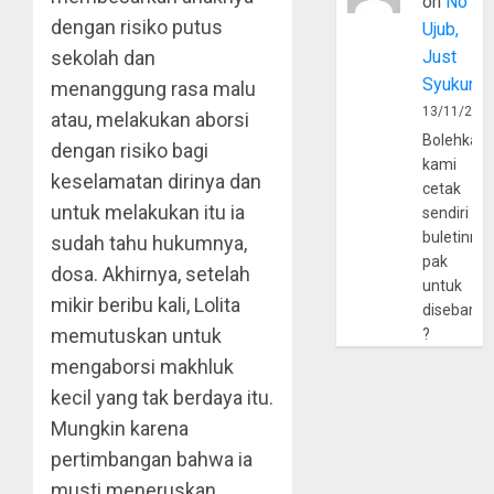
on
No
dengan risiko putus
Ujub,
sekolah dan
Just
Syukur
menanggung rasa malu
13/11/202
atau, melakukan aborsi
Bolehkah
dengan risiko bagi
kami
keselamatan dirinya dan
cetak
untuk melakukan itu ia
sendiri
buletinny
sudah tahu hukumnya,
pak
dosa. Akhirnya, setelah
untuk
mikir beribu kali, Lolita
disebarlu
memutuskan untuk
?
mengaborsi makhluk
kecil yang tak berdaya itu.
Mungkin karena
pertimbangan bahwa ia
musti meneruskan