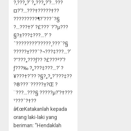
?‚???„?’ ?„???„?’?…???
¤?’?…???†?????†??
?????????¶?‘???ˆ?§
?…???†?’ ?£???¨?’?µ???
§?±???‡???…?’ ?
ˆ???????­?’?????¸???ˆ?§
?????±???ˆ?¬???‡???…?’
?°???„???ƒ?? ?£???²?’?
ƒ???‰ ?„???‡???…?’ ?
¥???†?‘?? ?§?„?„?‘???‡??
?®???¨?????±?Œ ?
¨???…???§ ?????µ?’?†???
¹???ˆ?†??
â€œKatakanlah kepada
orang laki-laki yang
beriman: “Hendaklah