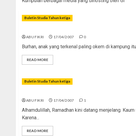
Kumpulan berbagai media yang dihosting oleh GI
Buletin Studia Tahun ketiga
Ramadhan Tiba, Maksiat Jeda
ABU FIKRI
17/04/2007
0
Burhan, anak yang terkenal paling okem di kampung itu k
READ MORE
Buletin Studia Tahun ketiga
Selamat Datang Ramadhan
ABU FIKRI
17/04/2007
1
Alhamdulillah, Ramadhan kini datang menjelang. Kaum
Karena...
READ MORE