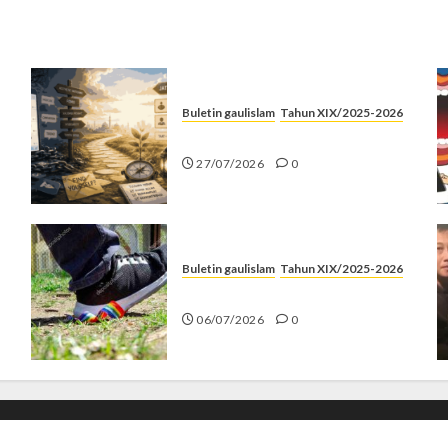
Buletin gaulislam
Tahun XIX/2025-2026
Saatnya Stop “Find Yourself”
27/07/2026
0
Buletin gaulislam
Tahun XIX/2025-2026
Menolak Penyimpangan
06/07/2026
0