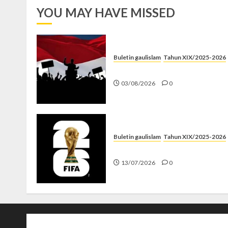
YOU MAY HAVE MISSED
Buletin gaulislam
Tahun XIX/2025-2026
Saat Politik Cuma Gimmick
03/08/2026
0
Buletin gaulislam
Tahun XIX/2025-2026
Piala Dunia dan Jari Netizen
13/07/2026
0