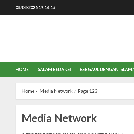
Skip
08/08/2026
19:16:16
to
content
HOME
SALAM REDAKSI
BERGAUL DENGAN ISLAM?
Home
Media Network
Page 123
Media Network