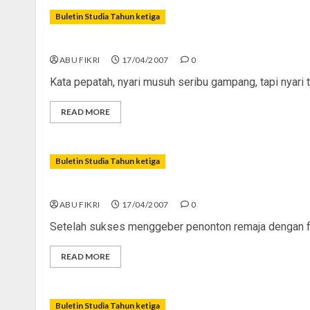
Buletin Studia Tahun ketiga
Merajut Ukhuwah Islamiyyah
ABU FIKRI
17/04/2007
0
Kata pepatah, nyari musuh seribu gampang, tapi nyari 
READ MORE
Buletin Studia Tahun ketiga
Cekal â€œ5 Sehat 4 Sempurnaâ€!
ABU FIKRI
17/04/2007
0
Setelah sukses menggeber penonton remaja dengan fil
READ MORE
Buletin Studia Tahun ketiga