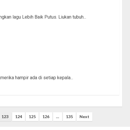
kan lagu Lebih Baik Putus. Liukan tubuh...
erika hampir ada di setiap kepala...
123
124
125
126
…
135
Next