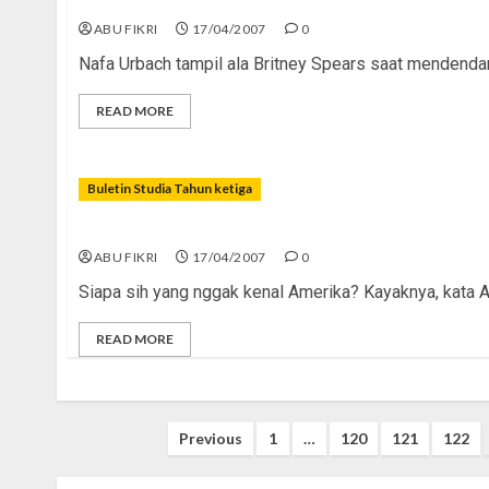
Kalo Seleb Bertingkahâ€¦
ABU FIKRI
17/04/2007
0
Nafa Urbach tampil ala Britney Spears saat mendendang
READ MORE
Buletin Studia Tahun ketiga
Antara Amerika, Kita, dan Islam
ABU FIKRI
17/04/2007
0
Siapa sih yang nggak kenal Amerika? Kayaknya, kata Am
READ MORE
Posts
Previous
1
…
120
121
122
pagination