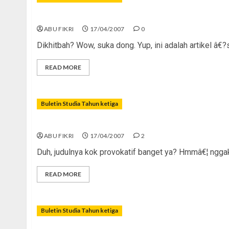
Kalo Kamu Dikhitbahâ€¦
ABU FIKRI
17/04/2007
0
Dikhitbah? Wow, suka dong. Yup, ini adalah artikel â€
READ MORE
Buletin Studia Tahun ketiga
Yuk, Kita Khitbah!
ABU FIKRI
17/04/2007
2
Duh, judulnya kok provokatif banget ya? Hmmâ€¦ nggak 
READ MORE
Buletin Studia Tahun ketiga