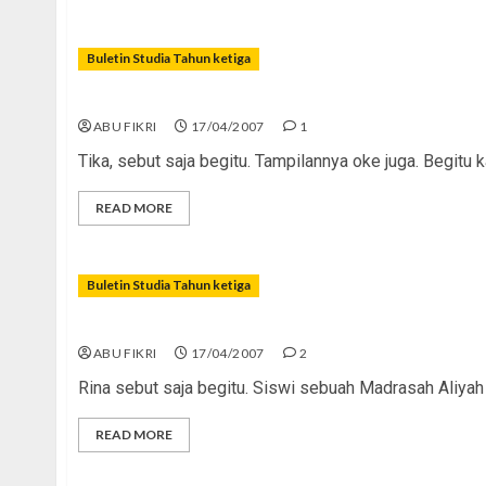
Buletin Studia Tahun ketiga
Pemuda-Pemudi Harapan Islam
ABU FIKRI
17/04/2007
1
Tika, sebut saja begitu. Tampilannya oke juga. Begitu k
READ MORE
Buletin Studia Tahun ketiga
Menggugat â€œKudung Gaulâ€
ABU FIKRI
17/04/2007
2
Rina sebut saja begitu. Siswi sebuah Madrasah Aliyah
READ MORE