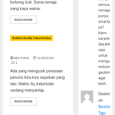
bohong, kok. Dunia remaja
semua
yang kaya warna...
remaja
punya
READ MORE
smartpho
ya?
Kami
Buletin Studia Tahun kedua
sarankan,
diarahkan
saja
Mimpi Kali Yee!
untuk
ABU FIKRI
16/04/2007
mengunju
1
website
Ada yang mengusik perasaan
gaulislam
penulis kira-kira sepekan yang
agar
lalu. Waktu itu, kebetulan
lebih…
sedang menyantap...
Gwenny
on
READ MORE
Bestie
Tapi