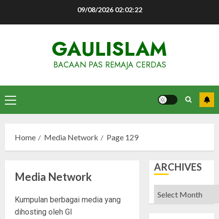
Skip
09/08/2026
02:02:23
to
content
GAULISLAM
BACAAN PAS REMAJA CERDAS
Primary
Menu
Home
Media Network
Page 129
ARCHIVES
Media Network
Archives
Kumpulan berbagai media yang
dihosting oleh GI