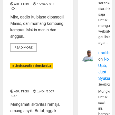
sarankan,
ABU FIKRI
16/04/2007
diarahkan
0
saja
Mira, gadis itu biasa dipanggil.
untuk
Manis, dan memang kembang
mengunju
kampus. Makin manis dan
website
anggun...
gaulislam
agar…
READ MORE
osolihin
on
No
Ujub,
Buletin Studia Tahun kedua
Just
Syukur
Generasi â€œKwek, Kwek,
Kwekâ€¦â€
30/03/202
ABU FIKRI
16/04/2007
Mungkin
0
untuk
saat
Mengamati aktivitas remaja,
ini,
emang asyik. Betul, nggak
hampir