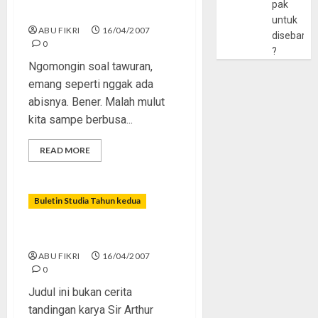
pak
Intifadhah
untuk
ABU FIKRI
16/04/2007
disebarlu
0
?
Ngomongin soal tawuran,
emang seperti nggak ada
abisnya. Bener. Malah mulut
kita sampe berbusa...
READ MORE
Buletin Studia Tahun kedua
The Lost Generation
ABU FIKRI
16/04/2007
0
Judul ini bukan cerita
tandingan karya Sir Arthur