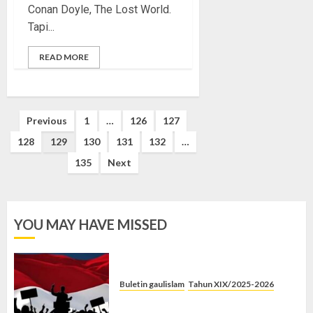
Conan Doyle, The Lost World.
Tapi...
READ MORE
Posts
Previous
1
…
126
127
pagination
128
129
130
131
132
…
135
Next
YOU MAY HAVE MISSED
Buletin gaulislam
Tahun XIX/2025-2026
Saat Politik Cuma Gimmick