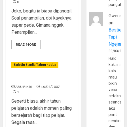
0
pungutan
Joko, begitu ia biasa dipanggil.
Gwenny
Soal penampilan, doi kayaknya
on
super pede. Gimana nggak,
Bestie
Penampilan...
Tapi
Ngejerum
READ MORE
30/03/202
Halo
Buletin Studia Tahun kedua
kak, ini
kalo
mau
Lulus Sekolah, Lalu?
bikin
ABU FIKRI
16/04/2007
versi
1
cetaknya
Seperti biasa, akhir tahun
seandain
pelajaran adalah momen paling
aku
print
bersejarah bagi tiap pelajar.
sendiri
Segala rasa...