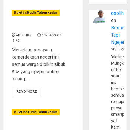
Buletin Studia Tahun kedua
osolihin
on
Merdeka atau Mati?
Bestie
Tapi
ABU FIKRI
16/04/2007
0
Ngejerum
Menjelang perayaan
30/03/202
kemerdekaan negeri ini,
'alaikumu
Mungkin
semua warga dibikin sibuk.
untuk
Ada yang nyiapin pohon
saat
pinang....
ini,
hampir
READ MORE
semua
remaja
punya
Buletin Studia Tahun kedua
smartpho
ya?
Katakan dengan Jilbab!
Kami