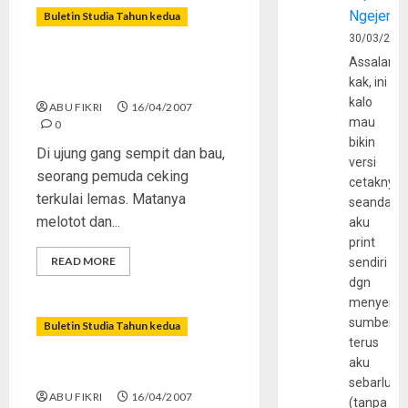
Ngejerum
Buletin Studia Tahun kedua
30/03/202
Masihkah Remaja Punya
Assalamu
Idealisme?
kak, ini
kalo
ABU FIKRI
16/04/2007
mau
0
bikin
Di ujung gang sempit dan bau,
versi
seorang pemuda ceking
cetaknya
terkulai lemas. Matanya
seandain
melotot dan...
aku
print
READ MORE
sendiri
dgn
menyerta
sumber
Buletin Studia Tahun kedua
terus
aku
Jangan Mau Jadi Plagiator
sebarluas
ABU FIKRI
16/04/2007
(tanpa