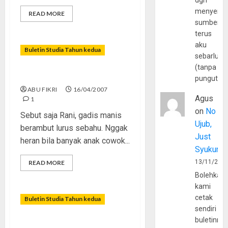
dgn
menyerta
READ MORE
sumber
terus
aku
Buletin Studia Tahun kedua
sebarluas
(tanpa
Emang Gue Pikirin?
pungutan
ABU FIKRI
16/04/2007
Agus
1
on
No
Sebut saja Rani, gadis manis
Ujub,
berambut lurus sebahu. Nggak
Just
heran bila banyak anak cowok...
Syukur
13/11/202
READ MORE
Bolehkah
kami
cetak
Buletin Studia Tahun kedua
sendiri
buletinny
Antara Tawuran dan