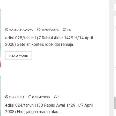
Mencari “Idola Cilik” Sejati
HASNA HAWWA
15/04/2008
16
edisi 025/tahun I (7 Rabiul Akhir 1429 H/14 April
2008) Setelah kontes idol-idol remaja...
READ MORE
Jangan Jadi “Negara Porno”
OSOLIHIN
07/04/2008
1
edisi 024/tahun I (30 Rabiul Awal 1429 H/7 April
2008) Ehm, jangan marah atau...