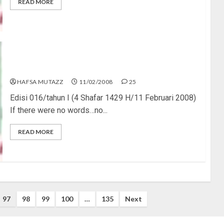
READ MORE
Valentine’s Day Itu Bualan!
HAFSA MUTAZZ
11/02/2008
25
Edisi 016/tahun I (4 Shafar 1429 H/11 Februari 2008)
If there were no words…no...
READ MORE
97
98
99
100
…
135
Next