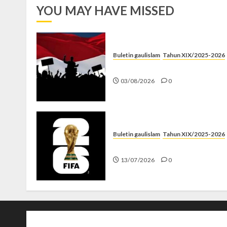
YOU MAY HAVE MISSED
Buletin gaulislam
Tahun XIX/2025-2026
Saat Politik Cuma Gimmick
03/08/2026
0
Buletin gaulislam
Tahun XIX/2025-2026
Piala Dunia dan Jari Netizen
13/07/2026
0