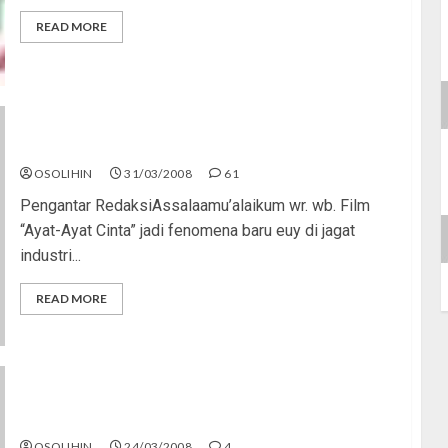
READ MORE
Film “Ayat-Ayat Cinta” Itu…
OSOLIHIN
31/03/2008
61
Pengantar RedaksiAssalaamu’alaikum wr. wb. Film
“Ayat-Ayat Cinta” jadi fenomena baru euy di jagat
industri...
READ MORE
Pentas Seni? Udah Basi!
OSOLIHIN
24/03/2008
4