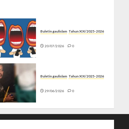
Buletin gaulislam
Tahun XIX/2025-2026
Kenapa Harus Ghibah?
20/07/2026
0
Buletin gaulislam
Tahun XIX/2025-2026
Katanya Cinta, Kok Menyiksa?
29/06/2026
0