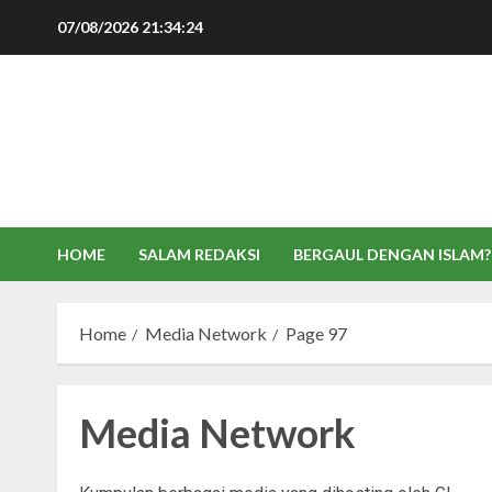
Skip
07/08/2026
21:34:24
to
content
HOME
SALAM REDAKSI
BERGAUL DENGAN ISLAM?
Home
Media Network
Page 97
Media Network