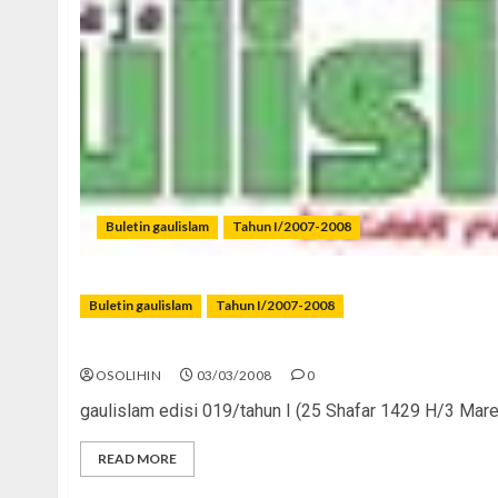
Buletin gaulislam
Tahun I/2007-2008
Buletin gaulislam
Tahun I/2007-2008
Pintar Pilih Teman Gaul
OSOLIHIN
03/03/2008
0
gaulislam edisi 019/tahun I (25 Shafar 1429 H/3 Mar
READ MORE