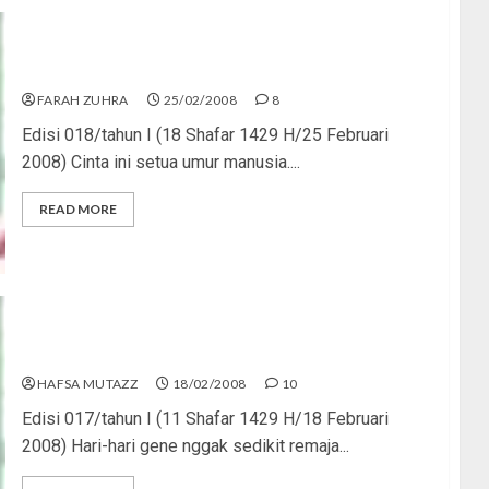
Awas, Cinta Buta!
FARAH ZUHRA
25/02/2008
8
Edisi 018/tahun I (18 Shafar 1429 H/25 Februari
2008) Cinta ini setua umur manusia....
READ MORE
Cinta Bukanlah Coklat
HAFSA MUTAZZ
18/02/2008
10
Edisi 017/tahun I (11 Shafar 1429 H/18 Februari
2008) Hari-hari gene nggak sedikit remaja...