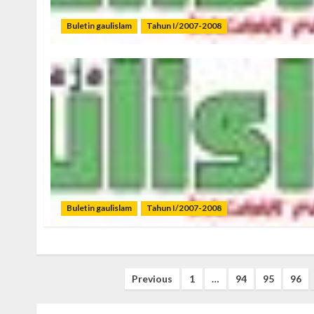
Buletin gaulislam
Tahun I/2007-2008
Buletin gaulislam
Tahun I/2007-2008
Posts
Previous
1
…
94
95
96
pagination