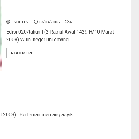
Korupsi Musuh Remaja!
OSOLIHIN
13/03/2008
4
Edisi 020/tahun I (2 Rabiul Awal 1429 H/10 Maret
2008) Wuih, negeri ini emang...
READ MORE
et 2008) Berteman memang asyik....