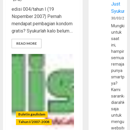
Just
edisi 004/tahun I (19
Syukur
Nopember 2007) Pernah
30/03/202
mendapat pembagian kondom
Mungkin
gratis? Syukurlah kalo belum....
untuk
saat
READ MORE
ini,
hampir
semua
remaja
punya
smartpho
ya?
Kami
sarankan,
diarahkan
saja
Buletin gaulislam
untuk
mengunju
Tahun I/2007-2008
website