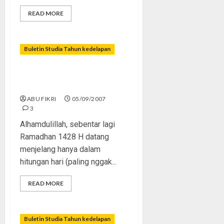
READ MORE
Buletin Studia Tahun kedelapan
Yuk, Serentak Puasa
Sedunia!
ABU FIKRI
05/09/2007
3
Alhamdulillah, sebentar lagi
Ramadhan 1428 H datang
menjelang hanya dalam
hitungan hari (paling nggak...
READ MORE
Buletin Studia Tahun kedelapan