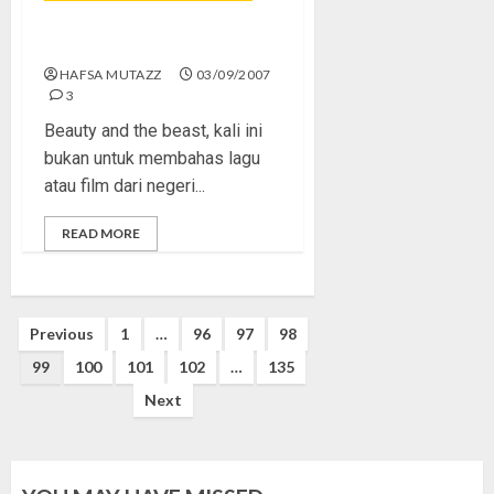
Beauty and the Beast
HAFSA MUTAZZ
03/09/2007
3
Beauty and the beast, kali ini
bukan untuk membahas lagu
atau film dari negeri...
READ MORE
Posts
Previous
1
…
96
97
98
pagination
99
100
101
102
…
135
Next