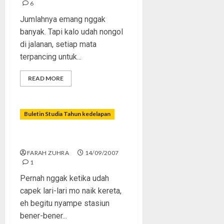
6
Jumlahnya emang nggak
banyak. Tapi kalo udah nongol
di jalanan, setiap mata
terpancing untuk...
READ MORE
Buletin Studia Tahun kedelapan
Puasa Sia-sia
FARAH ZUHRA
14/09/2007
1
Pernah nggak ketika udah
capek lari-lari mo naik kereta,
eh begitu nyampe stasiun
bener-bener...