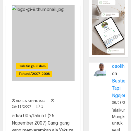
osolihin
Buletin gaulislam
on
Tahun I/2007-2008
Bestie
Tapi
Teman-temanku Gangster
Ngejerum
AMIRA MEHNAAZ
30/03/202
26/11/2007
1
'alaikumu
edisi 005/tahun I (26
Mungkin
Nopember 2007) Gang-gang
untuk
saat
yang menyeramkan ala Yakuza