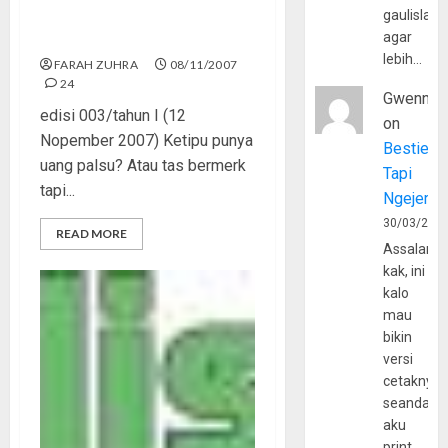
gaulislam
Awas, Ada Nabi Palsu!
agar
lebih…
FARAH ZUHRA
08/11/2007
24
Gwenny
edisi 003/tahun I (12
on
Nopember 2007) Ketipu punya
Bestie
uang palsu? Atau tas bermerk
Tapi
tapi...
Ngejerum
30/03/202
READ MORE
Assalamu
kak, ini
kalo
mau
bikin
versi
cetaknya
seandain
aku
print