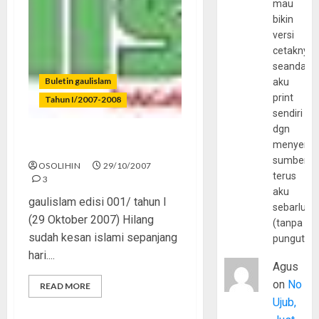
mau
bikin
versi
cetaknya
seandain
Buletin gaulislam
aku
print
Tahun I/2007-2008
sendiri
dgn
menyerta
Jangan Jadi Bunglon
sumber
OSOLIHIN
29/10/2007
terus
3
aku
gaulislam edisi 001/ tahun I
sebarluas
(29 Oktober 2007) Hilang
(tanpa
sudah kesan islami sepanjang
pungutan
hari....
Agus
on
No
READ MORE
Ujub,