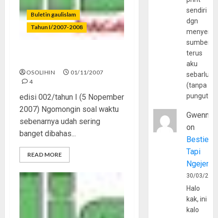
sendiri
Buletin gaulislam
dgn
Tahun I/2007-2008
menyerta
sumber
terus
Berpacu Melawan Waktu
aku
OSOLIHIN
01/11/2007
sebarluas
4
(tanpa
pungutan
edisi 002/tahun I (5 Nopember
2007) Ngomongin soal waktu
Gwenny
sebenarnya udah sering
on
banget dibahas...
Bestie
Tapi
READ MORE
Ngejerum
30/03/202
Halo
kak, ini
kalo