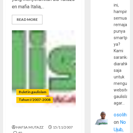
ini,
en mafia Italia,...
hampir
semua
READ MORE
remaja
punya
smartpho
ya?
Kami
sarankan,
diarahkan
saja
untuk
mengunju
website
Buletin gaulislam
gaulislam
Tahun I/2007-2008
agar…
osolihin
Safe Sex? No Free Sex!
on
No
HAFSA MUTAZZ
15/11/2007
Ujub,
40