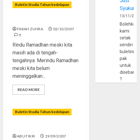
Just
Buletin Studia Tahun kedelapan
Syukur
13/11/202
Dan Kurindu Hadirmu
Bolehkah
FARAH ZUHRA
02/10/2007
kami
0
cetak
Rindu Ramadhan meski kita
sendiri
buletinny
masih ada di tengah-
pak
tengahnya. Merindu Ramadhan
untuk
meski kita belum
disebarlu
meninggalkan...
?
READ MORE
Buletin Studia Tahun kedelapan
Nasihat untuk “Punkers”
ABU FIKRI
19/09/2007