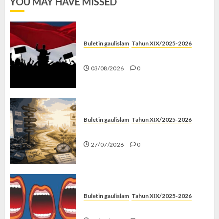
YOU MAY HAVE MISSED
Buletin gaulislam
Tahun XIX/2025-2026
Saat Politik Cuma Gimmick
03/08/2026
0
Buletin gaulislam
Tahun XIX/2025-2026
Saatnya Stop “Find Yourself”
27/07/2026
0
Buletin gaulislam
Tahun XIX/2025-2026
Kenapa Harus Ghibah?