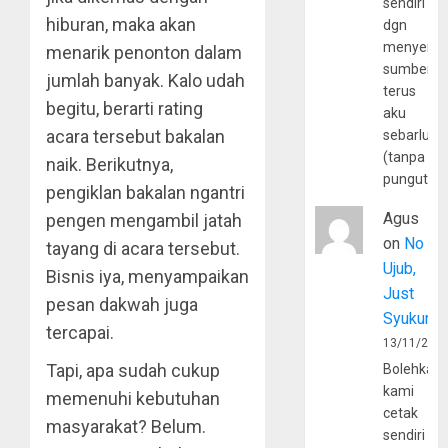
sendiri
hiburan, maka akan
dgn
menyerta
menarik penonton dalam
sumber
jumlah banyak. Kalo udah
terus
begitu, berarti rating
aku
acara tersebut bakalan
sebarluas
(tanpa
naik. Berikutnya,
pungutan
pengiklan bakalan ngantri
Agus
pengen mengambil jatah
on
No
tayang di acara tersebut.
Ujub,
Bisnis iya, menyampaikan
Just
pesan dakwah juga
Syukur
tercapai.
13/11/202
Tapi, apa sudah cukup
Bolehkah
kami
memenuhi kebutuhan
cetak
masyarakat? Belum.
sendiri