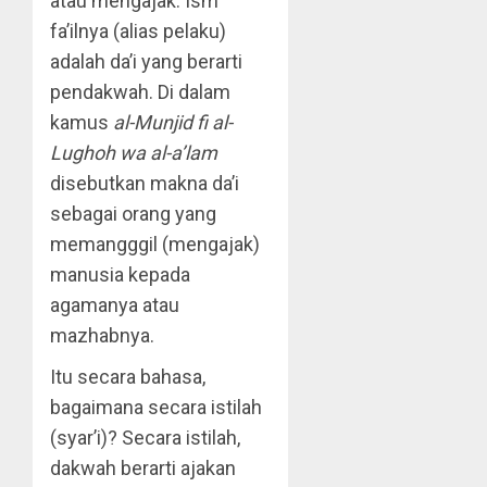
atau mengajak. Ism
fa’ilnya (alias pelaku)
adalah da’i yang berarti
pendakwah. Di dalam
kamus
al-Munjid fi al-
Lughoh wa al-a’lam
disebutkan makna da’i
sebagai orang yang
memangggil (mengajak)
manusia kepada
agamanya atau
mazhabnya.
Itu secara bahasa,
bagaimana secara istilah
(syar’i)? Secara istilah,
dakwah berarti ajakan