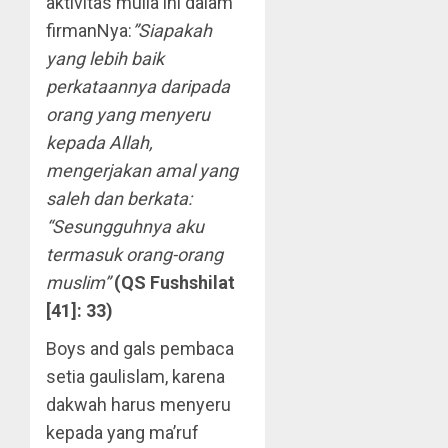
aktivitas mulia ini dalam
firmanNya:
”Siapakah
yang lebih baik
perkataannya daripada
orang yang menyeru
kepada Allah,
mengerjakan amal yang
saleh dan berkata:
“Sesungguhnya aku
termasuk orang-orang
muslim”
(QS Fushshilat
[41]: 33)
Boys and gals pembaca
setia gaulislam, karena
dakwah harus menyeru
kepada yang ma’ruf