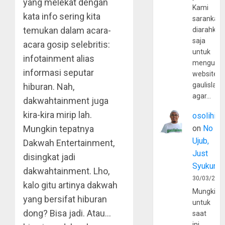
yang melekat dengan
Kami
kata info sering kita
sarankan,
temukan dalam acara-
diarahkan
saja
acara gosip selebritis:
untuk
infotainment alias
mengunju
informasi seputar
website
gaulislam
hiburan. Nah,
agar…
dakwahtainment juga
kira-kira mirip lah.
osolihin
Mungkin tepatnya
on
No
Ujub,
Dakwah Entertainment,
Just
disingkat jadi
Syukur
dakwahtainment. Lho,
30/03/202
kalo gitu artinya dakwah
Mungkin
yang bersifat hiburan
untuk
dong? Bisa jadi. Atau…
saat
ini,