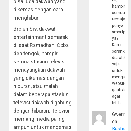
bisa juga dakwah yang
hampir
dikemas dengan cara
semua
menghibur.
remaja
punya
Bro en Sis, dakwah
smartpho
entertainment semarak
ya?
di saat Ramadhan. Coba
Kami
sarankan,
deh tengok, hampir
diarahkan
semua stasiun televisi
saja
menayangkan dakwah
untuk
mengunju
yang dikemas dengan
website
hiburan, atau malah
gaulislam
dalam beberapa stasiun
agar
televisi dakwah digabung
lebih…
dengan hiburan. Televisi
Gwenny
memang media paling
on
ampuh untuk mengemas
Bestie