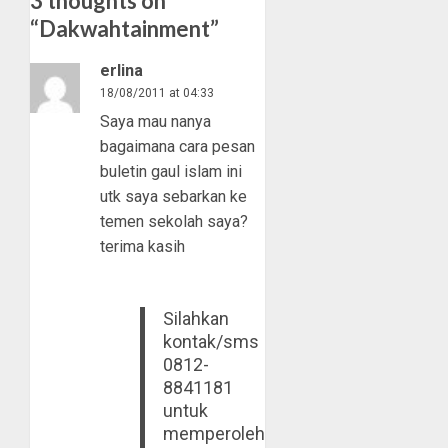
3 thoughts on
“
Dakwahtainment
”
erlina
18/08/2011 at 04:33
Saya mau nanya
bagaimana cara pesan
buletin gaul islam ini
utk saya sebarkan ke
temen sekolah saya?
terima kasih
Silahkan
kontak/sms
0812-
8841181
untuk
memperoleh