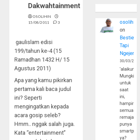
Dakwahtainment
OSOLIHIN
osolihin
15/08/2011
3
on
Bestie
gaulislam
edisi
Tapi
199/tahun ke-4 (15
Ngejerum
Ramadhan 1432 H/ 15
30/03/202
Agustus 2011)
'alaikumu
Mungkin
Apa yang kamu pikirkan
untuk
pertama kali baca judul
saat
ini,
ini? Seperti
hampir
mengingatkan kepada
semua
acara gosip seleb?
remaja
Hmm.. nggak salah juga.
punya
smartpho
Kata “entertainment”
ya?