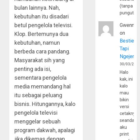
(tanpa
bulan lainnya. Nah,
pungutan
kebutuhan itu disadari
betul pengelola televisi.
Gwenny
on
Klop. Bertemunya dua
Bestie
kebutuhan, namun
Tapi
berbeda cara pandang.
Ngejerum
Masyarakat sih yang
30/03/202
penting ada isi,
Halo
sementara pengelola
kak, ini
media memandang hal
kalo
mau
itu sebagai peluang
bikin
bisnis. Hitungannya, kalo
versi
pengelola televisi
cetaknya
seandain
menggelar sebuah
aku
program dakwah, apalagi
print
jika dikemas dengan