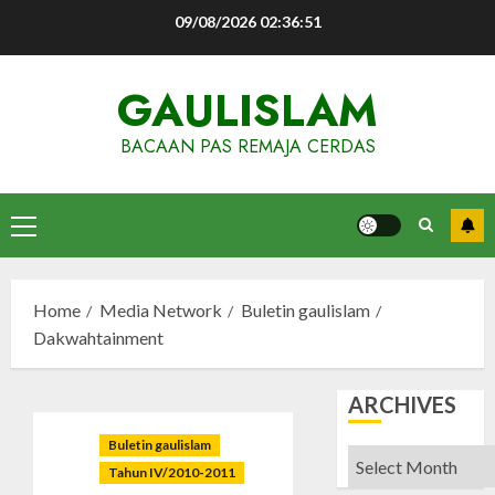
Skip
09/08/2026
02:36:52
to
content
GAULISLAM
BACAAN PAS REMAJA CERDAS
Primary
Menu
Home
Media Network
Buletin gaulislam
Dakwahtainment
ARCHIVES
Buletin gaulislam
Archives
Tahun IV/2010-2011