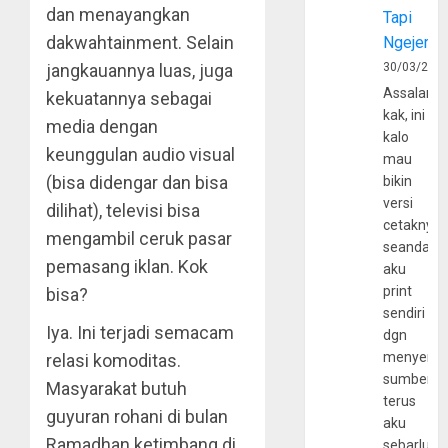
dan menayangkan
Tapi
dakwahtainment. Selain
Ngejerum
jangkauannya luas, juga
30/03/202
Assalamu
kekuatannya sebagai
kak, ini
media dengan
kalo
keunggulan audio visual
mau
(bisa didengar dan bisa
bikin
versi
dilihat), televisi bisa
cetaknya
mengambil ceruk pasar
seandain
pemasang iklan. Kok
aku
print
bisa?
sendiri
Iya. Ini terjadi semacam
dgn
menyerta
relasi komoditas.
sumber
Masyarakat butuh
terus
guyuran rohani di bulan
aku
Ramadhan ketimbang di
sebarluas