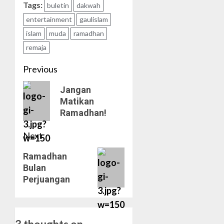
Tags:
buletin
dakwah
entertainment
gaulislam
islam
muda
ramadhan
remaja
Post
Previous
navigation
Previous
Jangan
Matikan
post:
Ramadhan!
Next
Next
Ramadhan
Bulan
post:
Perjuangan