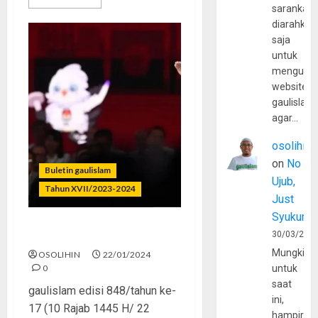
sarankan,
diarahkan
saja
untuk
mengunju
website
gaulislam
agar…
osolihin
on
No
Buletin gaulislam
Ujub,
Tahun XVII/2023-2024
Just
Syukur
Anak Muda
30/03/202
Mungkin
OSOLIHIN
22/01/2024
0
untuk
saat
gaulislam edisi 848/tahun ke-
ini,
17 (10 Rajab 1445 H/ 22
hampir