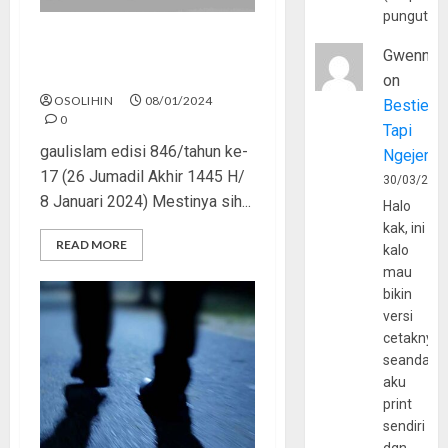
pungutan
Jangan Bangga Berbuat
Gwenny
Dosa
on
OSOLIHIN
08/01/2024
Bestie
0
Tapi
gaulislam edisi 846/tahun ke-
Ngejerum
17 (26 Jumadil Akhir 1445 H/
30/03/202
8 Januari 2024) Mestinya sih...
Halo
kak, ini
READ MORE
kalo
mau
bikin
versi
cetaknya
seandain
aku
print
sendiri