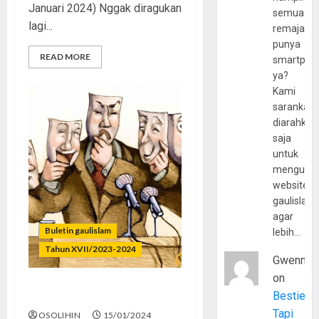
Januari 2024) Nggak diragukan
semua
lagi...
remaja
punya
READ MORE
smartpho
ya?
Kami
sarankan,
diarahkan
saja
untuk
mengunju
website
gaulislam
agar
Buletin gaulislam
lebih…
Tahun XVII/2023-2024
Gwenny
on
Bestie
Dongkrak Citra Gali Suara
Tapi
OSOLIHIN
15/01/2024