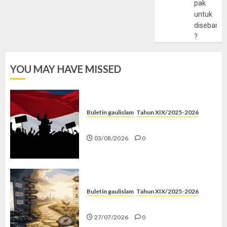
pak
untuk
disebarlu
?
YOU MAY HAVE MISSED
Buletin gaulislam
Tahun XIX/2025-2026
Saat Politik Cuma Gimmick
03/08/2026
0
Buletin gaulislam
Tahun XIX/2025-2026
Saatnya Stop “Find Yourself”
27/07/2026
0