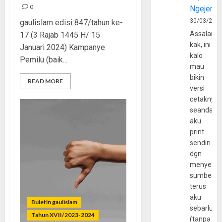
0
Ngejerum
30/03/202
gaulislam edisi 847/tahun ke-
Assalamu
17 (3 Rajab 1445 H/ 15
kak, ini
Januari 2024) Kampanye
kalo
Pemilu (baik...
mau
bikin
READ MORE
versi
cetaknya
seandain
aku
print
sendiri
dgn
menyerta
sumber
terus
aku
Buletin gaulislam
sebarluas
Tahun XVII/2023-2024
(tanpa