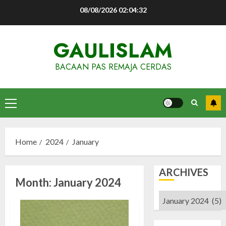
Skip
08/08/2026
02:04:33
to
content
GAULISLAM
BACAAN PAS REMAJA CERDAS
Primary
Menu
Home
2024
January
ARCHIVES
Month:
January 2024
Archives