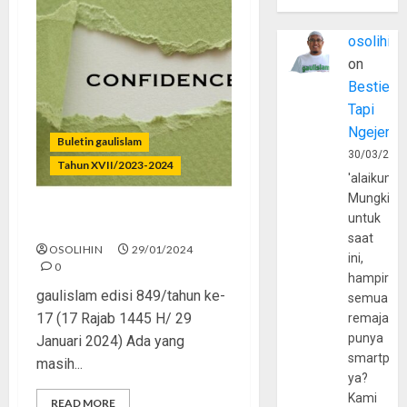
osolihin
on
Bestie
Tapi
Ngejerum
Buletin gaulislam
30/03/202
Tahun XVII/2023-2024
'alaikumu
Mungkin
untuk
Islam Bikin Pede
saat
OSOLIHIN
29/01/2024
ini,
0
hampir
gaulislam edisi 849/tahun ke-
semua
17 (17 Rajab 1445 H/ 29
remaja
punya
Januari 2024) Ada yang
smartpho
masih...
ya?
Kami
READ MORE