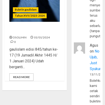
dgn
menyerta
Buletin gaulislam
sumber
terus
Tahun XVII/2023-2024
aku
sebarluas
Istiqamah, Bukan Istirahat
(tanpa
pungutan
OSOLIHIN
01/01/2024
0
Agus
gaulislam edisi 845/tahun ke-
on
No
17 (19 Jumadil Akhir 1445 H/
Ujub,
1 Januari 2024) Udah
Just
berganti...
Syukur
13/11/202
READ MORE
Bolehkah
kami
cetak
sendiri
buletinny