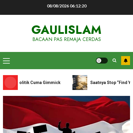
Skip
08/08/2026
06:12:20
to
content
GAULISLAM
BACAAN PAS REMAJA CERDAS
Primary
Menu
Saat Politik Cuma Gimmick
Saatnya Stop “Find Yours
Buletin gaulislam
Tahun XIX/2025-2026
Menolak Penyimpangan
06/07/2026
0
5
Buletin gaulislam
Tahun XIX/2025-2026