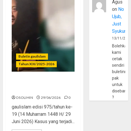
Agus
on
No
Ujub,
Just
Syukur
13/11/202
Bolehkah
kami
Buletin gaulislam
cetak
Tahun XIX/2025-2026
sendiri
buletinny
pak
Katanya Cinta, Kok
untuk
Menyiksa?
disebarlu
?
OSOLIHIN
29/06/2026
0
gaulislam edisi 975/tahun ke-
19 (14 Muharram 1448 H/ 29
Juni 2026) Kasus yang terjadi...