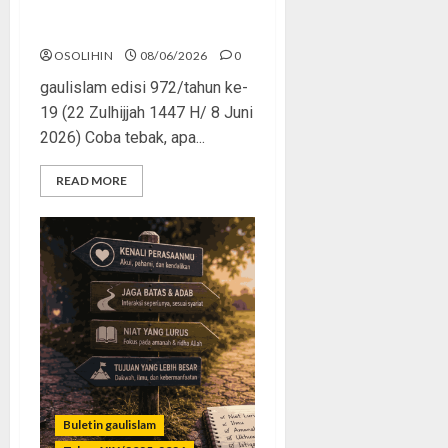
Bukan Lapar, Tapi Tamak
OSOLIHIN
08/06/2026
0
gaulislam edisi 972/tahun ke-
19 (22 Zulhijjah 1447 H/ 8 Juni
2026) Coba tebak, apa...
READ MORE
Buletin gaulislam