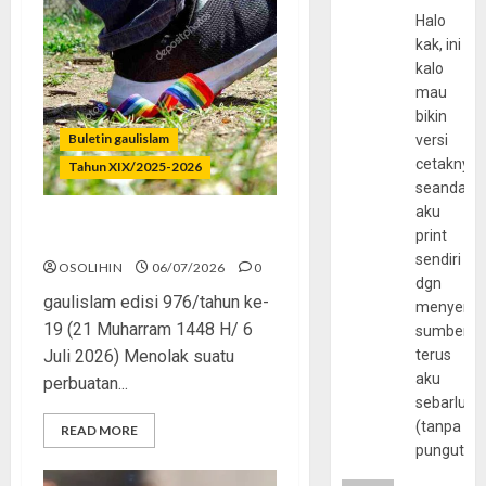
Halo
kak, ini
kalo
mau
bikin
Buletin gaulislam
versi
cetaknya
Tahun XIX/2025-2026
seandain
aku
print
Menolak Penyimpangan
sendiri
OSOLIHIN
06/07/2026
0
dgn
gaulislam edisi 976/tahun ke-
menyerta
19 (21 Muharram 1448 H/ 6
sumber
Juli 2026) Menolak suatu
terus
aku
perbuatan...
sebarluas
(tanpa
READ MORE
pungutan