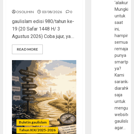
'alaikumu
Saat Politik Cuma Gimmick
Mungkin
OSOLIHIN
03/08/2026
0
untuk
gaulislam edisi 980/tahun ke-
saat
19 (20 Safar 1448 H/ 3
ini,
hampir
Agustus 2026) Coba jujur, ya....
semua
remaja
READ MORE
punya
smartpho
ya?
Kami
sarankan,
diarahkan
saja
untuk
mengunju
website
gaulislam
Buletin gaulislam
agar…
Tahun XIX/2025-2026