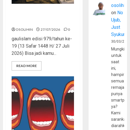
osolihin
on
No
Saatnya Stop “Find
Ujub,
Yourself”
Just
OSOLIHIN
27/07/2026
0
Syukur
gaulislam edisi 979/tahun ke-
30/03/202
19 (13 Safar 1448 H/ 27 Juli
Mungkin
2026) Bisa jadi kamu...
untuk
saat
READ MORE
ini,
hampir
semua
remaja
punya
smartpho
ya?
Kami
sarankan,
diarahkan