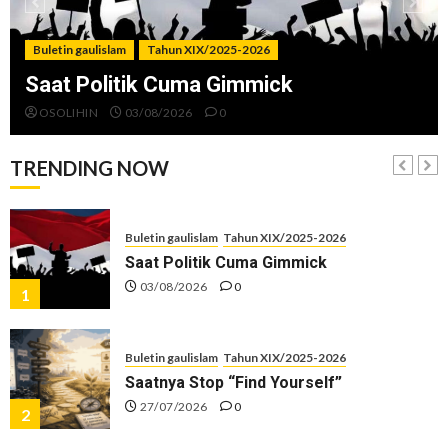
Katanya Cinta, Kok Menyiksa?
29/06/2026
0
Buletin gaulislam
Tahun XIX/2025-2026
6
Saat Politik Cuma Gimmick
OSOLIHIN
03/08/2026
0
Buletin gaulislam
Tahun XIX/2025-2026
Mythic Terus, Masjid Minus
TRENDING NOW
22/06/2026
0
7
Buletin gaulislam
Tahun XIX/2025-2026
Saat Politik Cuma Gimmick
03/08/2026
0
1
Buletin gaulislam
Tahun XIX/2025-2026
Saatnya Stop “Find Yourself”
27/07/2026
0
2