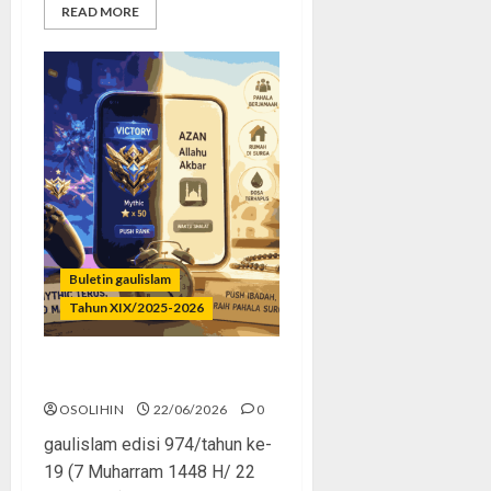
READ MORE
Buletin gaulislam
Tahun XIX/2025-2026
Mythic Terus, Masjid Minus
OSOLIHIN
22/06/2026
0
gaulislam edisi 974/tahun ke-
19 (7 Muharram 1448 H/ 22