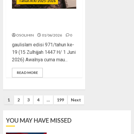
Tahun XIX/2025-2026
Rasa Itu Fitrah, Tapi Perlu
Arah
OSOLIHIN
01/06/2026
0
gaulislam edisi 971/tahun ke-
19 (15 Zulhijjah 1447 H/ 1 Juni
2026) Awalnya cuma mau...
READ MORE
Posts
1
2
3
4
…
199
Next
pagination
YOU MAY HAVE MISSED