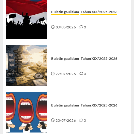
Buletin gaulislam
Tahun XIX/2025-2026
Saat Politik Cuma Gimmick
03/08/2026
0
Buletin gaulislam
Tahun XIX/2025-2026
Saatnya Stop “Find Yourself”
27/07/2026
0
Buletin gaulislam
Tahun XIX/2025-2026
Kenapa Harus Ghibah?
20/07/2026
0