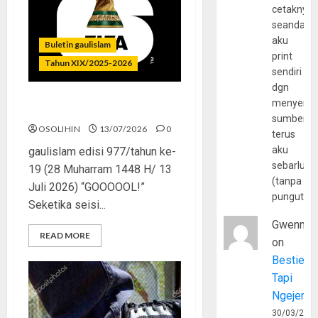
cetaknya
seandain
aku
Buletin gaulislam
print
Tahun XIX/2025-2026
sendiri
dgn
menyerta
Piala Dunia dan Jari Netizen
sumber
OSOLIHIN
13/07/2026
0
terus
aku
gaulislam edisi 977/tahun ke-
sebarluas
19 (28 Muharram 1448 H/ 13
(tanpa
Juli 2026) “GOOOOOL!”
pungutan
Seketika seisi...
Gwenny
READ MORE
on
Bestie
Tapi
Ngejerum
30/03/202