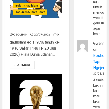
saja
Buletin gaulislam
untuk
Tahun XIX/2025-2026
mengunju
website
gaulislam
Kenapa Harus Ghibah?
agar
lebih…
OSOLIHIN
20/07/2026
0
gaulislam edisi 978/tahun ke-
Gwenny
19 (6 Safar 1448 H/ 20 Juli
on
2026) Piala Dunia udahan,...
Bestie
Tapi
READ MORE
Ngejerum
30/03/202
Assalamu
kak, ini
kalo
mau
bikin
versi