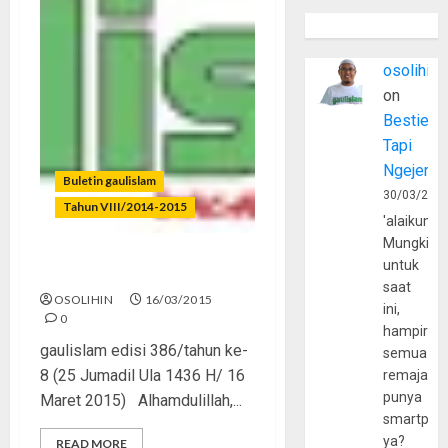
osolihin
on
Bestie
Tapi
Ngejerum
Buletin gaulislam
30/03/202
Tahun VIII/2014-2015
'alaikumu
Mungkin
untuk
Sabar dan Setia
saat
OSOLIHIN
16/03/2015
ini,
0
hampir
gaulislam edisi 386/tahun ke-
semua
8 (25 Jumadil Ula 1436 H/ 16
remaja
punya
Maret 2015) Alhamdulillah,...
smartpho
ya?
READ MORE