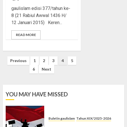
gaulislam edisi 377/tahun ke-
8 (21 Rabiul Awwal 1436 H/
12 Januari 2015) Keren...
READ MORE
Posts
Previous
1
2
3
4
5
pagination
6
Next
YOU MAY HAVE MISSED
Buletin gaulislam
Tahun XIX/2025-2026
Saat Politik Cuma Gimmick