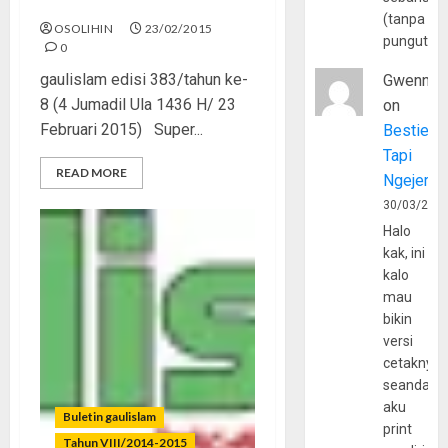
Remaja dan Media Massa
(tanpa
OSOLIHIN
23/02/2015
pungutan
0
gaulislam edisi 383/tahun ke-
Gwenny
8 (4 Jumadil Ula 1436 H/ 23
on
Februari 2015) Super...
Bestie
Tapi
READ MORE
Ngejerum
30/03/202
Halo
kak, ini
kalo
mau
bikin
versi
cetaknya
seandain
aku
Buletin gaulislam
print
Tahun VIII/2014-2015