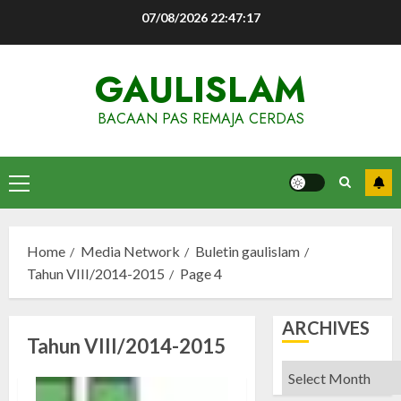
Skip
07/08/2026
22:47:17
to
content
GAULISLAM
BACAAN PAS REMAJA CERDAS
Primary
Menu
Home
Media Network
Buletin gaulislam
Tahun VIII/2014-2015
Page 4
ARCHIVES
Tahun VIII/2014-2015
Archives