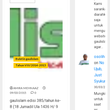
Kami
sarankan,
diarahkan
saja
untuk
mengunju
website
gaulislam
agar…
osolihin
Buletin gaulislam
on
No
Tahun VIII/2014-2015
Ujub,
Just
Syukur
Say No to Porn!
30/03/202
AMIRA MEHNAAZ
09/03/2015
0
Mungkin
untuk
gaulislam edisi 385/tahun ke-
saat
8 (18 Jumadil Ula 1436 H/ 9
ini,