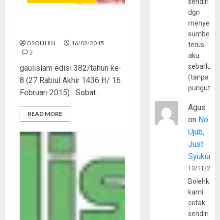
sendiri
dgn
menyerta
Nggak Ada Pacaran Sehat!
sumber
OSOLIHIN
16/02/2015
terus
2
aku
sebarluas
gaulislam edisi 382/tahun ke-
(tanpa
8 (27 Rabiul Akhir 1436 H/ 16
pungutan
Februari 2015) Sobat...
Agus
READ MORE
on
No
Ujub,
Just
Syukur
13/11/202
Bolehkah
kami
cetak
sendiri