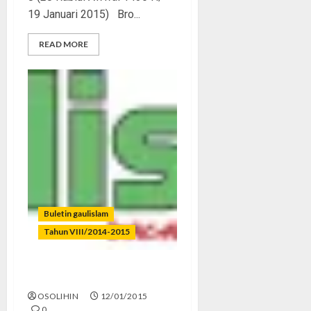
19 Januari 2015) Bro...
READ MORE
Buletin gaulislam
Tahun VIII/2014-2015
Remaja ‘Multitasking’
OSOLIHIN
12/01/2015
0