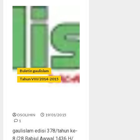
Buletin gaulislam
Tahun VIII/2014-2015
Move On dari Kehidupan
Jahiliyah!
OSOLIHIN
19/01/2015
1
gaulislam edisi 378/tahun ke-
8 (28 Rabiul Awwal 1436 H/