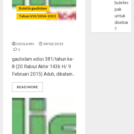
buletinny
Buletin gaulislam
pak
untuk
Tahun VIII/2014-2015
disebarlu
?
Valentine’s Day Itu Lebay
OSOLIHIN
09/02/2015
1
gaulislam edisi 381/tahun ke-
8 (20 Rabiul Akhir 1436 H/ 9
Februari 2015) Aduh, dikatain...
READ MORE