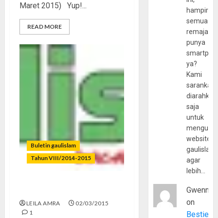
Maret 2015) Yup!...
hampir
semua
READ MORE
remaja
punya
smartpho
ya?
Kami
sarankan,
diarahkan
saja
untuk
mengunju
website
Buletin gaulislam
gaulislam
Tahun VIII/2014-2015
agar
lebih…
Gwenny
Jangan Lagi Selfie
on
LEILA AMRA
02/03/2015
1
Bestie