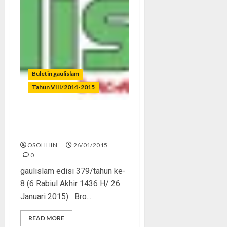
Buletin gaulislam
Tahun VIII/2014-2015
Charlie Hebdo dan
Kebebasan
OSOLIHIN
26/01/2015
0
gaulislam edisi 379/tahun ke-
8 (6 Rabiul Akhir 1436 H/ 26
Januari 2015) Bro...
READ MORE