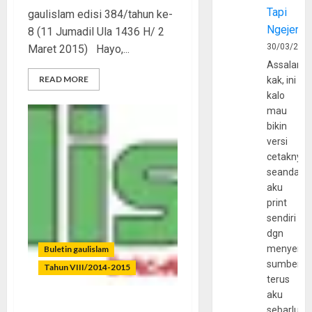
Tapi
gaulislam edisi 384/tahun ke-
Ngejerum
8 (11 Jumadil Ula 1436 H/ 2
30/03/202
Maret 2015) Hayo,...
Assalamu
READ MORE
kak, ini
kalo
mau
bikin
versi
cetaknya
seandain
aku
print
sendiri
dgn
menyerta
Buletin gaulislam
sumber
Tahun VIII/2014-2015
terus
aku
sebarluas