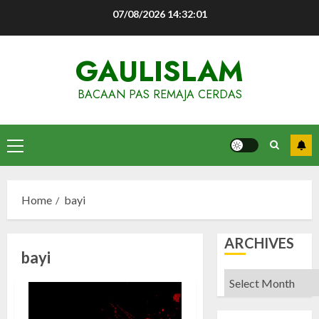
Skip
07/08/2026
14:32:02
to
content
GAULISLAM
BACAAN PAS REMAJA CERDAS
Primary
Menu
Home
bayi
ARCHIVES
bayi
Archives