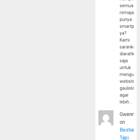
semua
remaja
punya
smartpho
ya?
Kami
sarankan,
diarahkan
saja
untuk
mengunju
website
gaulislam
agar
lebih…
Gwenny
on
Bestie
Tapi