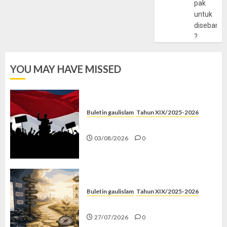
pak
untuk
disebarlu
?
YOU MAY HAVE MISSED
Buletin gaulislam
Tahun XIX/2025-2026
Saat Politik Cuma Gimmick
03/08/2026
0
Buletin gaulislam
Tahun XIX/2025-2026
Saatnya Stop “Find Yourself”
27/07/2026
0