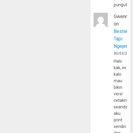
pungutan
Gwenny
on
Bestie
Tapi
Ngejerum
30/03/202
Halo
kak, ini
kalo
mau
bikin
versi
cetaknya
seandain
aku
print
sendiri