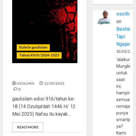
osolihin
on
Bestie
Tapi
Ngejerum
Buletin gaulislam
30/03/202
Tahun XVIII/2024-2025
'alaikumu
Mungkin
untuk
Dari Gairah ke Musibah
saat
OSOLIHIN
12/05/2025
ini,
0
hampir
gaulislam edisi 916/tahun ke-
semua
18 (14 Dzulqa’dah 1446 H/ 12
remaja
punya
Mei 2025) Nafsu itu kayak...
smartpho
ya?
READ MORE
Kami