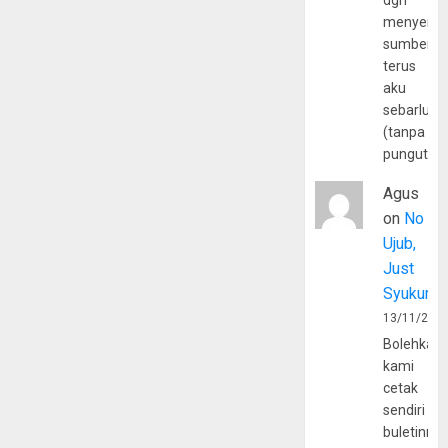
dgn
menyerta
sumber
terus
aku
sebarluas
(tanpa
pungutan
Agus
on
No
Ujub,
Just
Syukur
13/11/202
Bolehkah
kami
cetak
sendiri
buletinny