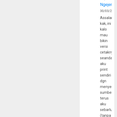
Ngejerum
30/03/202
Assalamu
kak, ini
kalo
mau
bikin
versi
cetaknya
seandain
aku
print
sendiri
dgn
menyerta
sumber
terus
aku
sebarluas
(tanpa