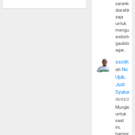
sarankan,
diarahkan
saja
untuk
mengunju
website
gaulislam
agar…
osolihin
on
No
Ujub,
Just
Syukur
30/03/202
Mungkin
untuk
saat
ini,
hampir