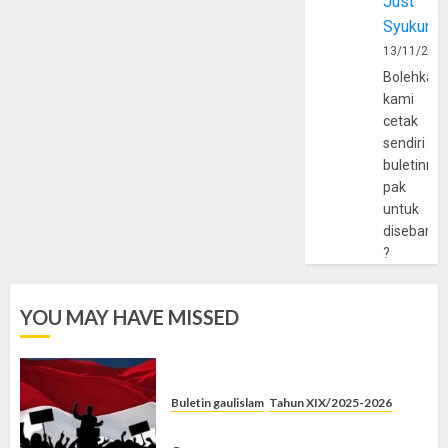
Just
Syukur
13/11/202
Bolehkah
kami
cetak
sendiri
buletinny
pak
untuk
disebarlu
?
YOU MAY HAVE MISSED
Buletin gaulislam
Tahun XIX/2025-2026
Saat Politik Cuma Gimmick