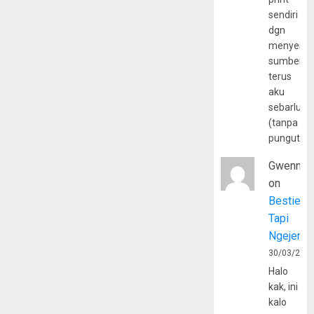
sendiri
dgn
menyerta
sumber
terus
aku
sebarluas
(tanpa
pungutan
Gwenny
on
Bestie
Tapi
Ngejerum
30/03/202
Halo
kak, ini
kalo