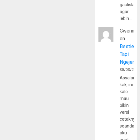
gaulislam
agar
lebih…
Gwenny
on
Bestie
Tapi
Ngejerum
30/03/202
Assalamu
kak, ini
kalo
mau
bikin
versi
cetaknya
seandain
aku
print