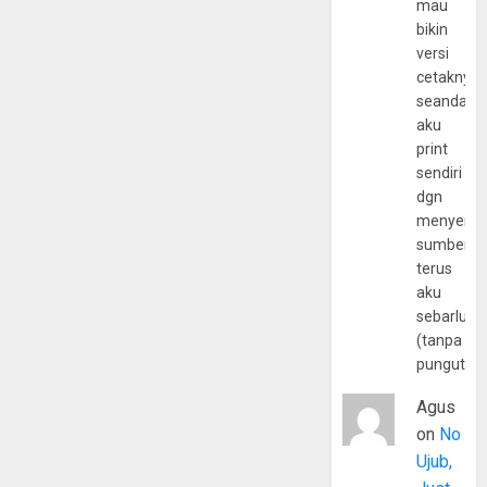
mau
bikin
versi
cetaknya
seandain
aku
print
sendiri
dgn
menyerta
sumber
terus
aku
sebarluas
(tanpa
pungutan
Agus
on
No
Ujub,