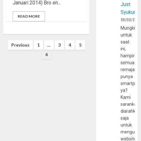
Januari 2014) Bro en...
Just
Syukur
READ MORE
30/03/202
Mungkin
untuk
saat
Posts
Previous
1
…
3
4
5
ini,
pagination
6
hampir
semua
remaja
punya
smartpho
ya?
Kami
sarankan,
diarahkan
saja
untuk
mengunju
website