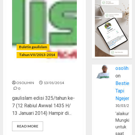
Buletin gaulislam
Tahun VII/2013-2014
osolihin
Jangan Salahkan Islam
on
OSOLIHIN
13/01/2014
Bestie
0
Tapi
gaulislam edisi 325/tahun ke-
Ngejerum
7 (12 Rabiul Awwal 1435 H/
30/03/202
13 Januari 2014) Hampir di...
'alaikumu
Mungkin
READ MORE
untuk
saat