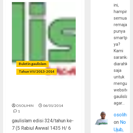
ini,
hampir
semua
remaja
punya
smartpho
ya?
Kami
sarankan,
Buletin gaulislam
diarahkan
saja
Tahun VII/2013-2014
untuk
mengunju
website
Dari Goyang Oplosan
gaulislam
sampai Proyek Terorisme
agar…
OSOLIHIN
06/01/2014
1
osolihin
gaulislam edisi 324/tahun ke-
on
No
7 (5 Rabiul Awwal 1435 H/ 6
Ujub,