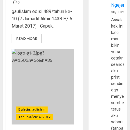
0
Ngejerum
gaulislam edisi 489/tahun ke-
30/03/202
10 (7 Jumadil Akhir 1438 H/ 6
Assalamu
Maret 2017) Capek...
kak, ini
kalo
READ MORE
mau
bikin
versi
cetaknya
seandain
aku
print
sendiri
dgn
menyerta
sumber
terus
Buletin gaulislam
aku
Tahun X/2016-2017
sebarluas
(tanpa