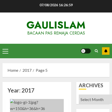
Skip
07/08/2026
16:27:00
to
content
GAULISLAM
BACAAN PAS REMAJA CERDAS
Primary
Menu
Home
2017
Page 5
ARCHIVES
Year:
2017
Archives