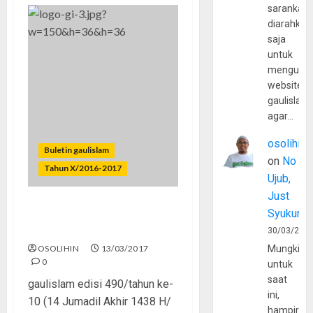
sarankan,
diarahkan
saja
untuk
mengunju
website
gaulislam
agar…
osolihin
Buletin gaulislam
on
No
Tahun X/2016-2017
Ujub,
Just
Syukur
Kekuasaan Bukan untuk
Arogansi
30/03/202
OSOLIHIN
13/03/2017
Mungkin
0
untuk
saat
gaulislam edisi 490/tahun ke-
ini,
10 (14 Jumadil Akhir 1438 H/
hampir