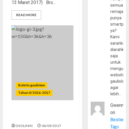
13 Maret 2017) Bro...
semua
remaja
READ MORE
punya
smartpho
ya?
Kami
sarankan,
diarahkan
saja
untuk
mengunju
website
gaulislam
Buletin gaulislam
agar
Tahun X/2016-2017
lebih…
Gwenny
Seberapa Kuat Kita
on
Berjuang?
Bestie
OSOLIHIN
06/03/2017
Tapi