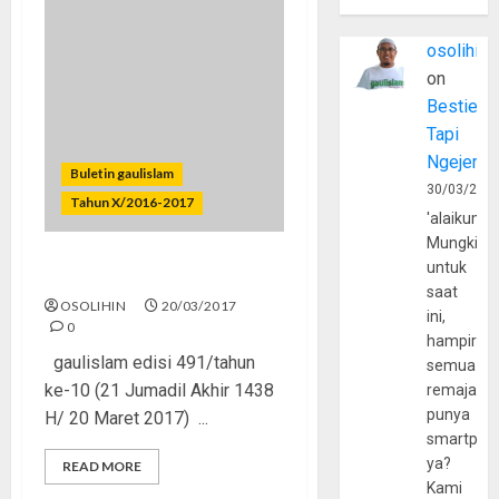
osolihin
on
Bestie
Tapi
Ngejerum
Buletin gaulislam
30/03/202
Tahun X/2016-2017
'alaikumu
Mungkin
untuk
Bunuh Diri di Facebook
saat
OSOLIHIN
20/03/2017
ini,
0
hampir
gaulislam edisi 491/tahun
semua
ke-10 (21 Jumadil Akhir 1438
remaja
punya
H/ 20 Maret 2017) ...
smartpho
ya?
READ MORE
Kami