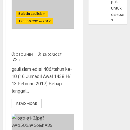
pak
untuk
Buletin gaulislam
disebarlu
?
Tahun X/2016-2017
Valentine’s Day, Pilkada, dan
Nasib Kita
OSOLIHIN
13/02/2017
0
gaulislam edisi 486/tahun ke-
10 (16 Jumadil Awal 1438 H/
13 Februari 2017) Setiap
tanggal...
READ MORE