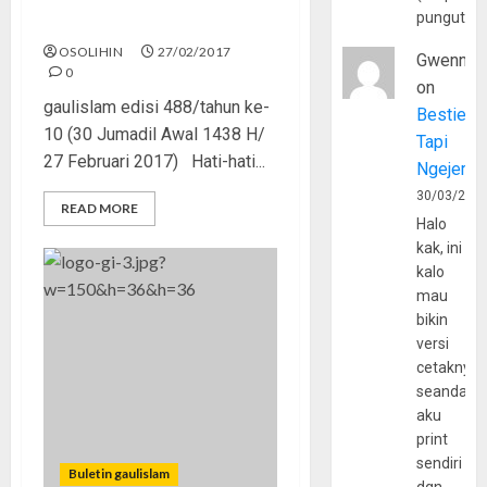
pungutan
“Gue, Gitu Lho!”
OSOLIHIN
27/02/2017
Gwenny
0
on
gaulislam edisi 488/tahun ke-
Bestie
10 (30 Jumadil Awal 1438 H/
Tapi
27 Februari 2017) Hati-hati...
Ngejerum
30/03/202
READ MORE
Halo
kak, ini
kalo
mau
bikin
versi
cetaknya
seandain
aku
print
sendiri
Buletin gaulislam