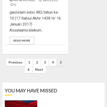
HAFSA MUTAZZ
16/01/2017
0
gaulislam edisi 482/tahun ke-
10 (17 Rabiul Akhir 1438 H/ 16
Januari 2017)
Assalaamu’alaikum...
READ MORE
Posts
Previous
1
2
3
4
5
pagination
6
Next
YOU MAY HAVE MISSED