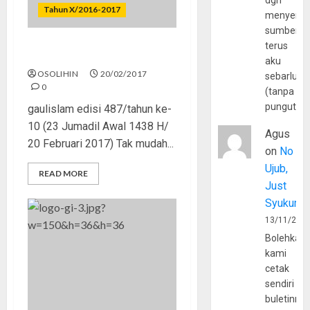
dgn
Tahun X/2016-2017
menyerta
sumber
terus
Meniti Jalan Kebaikan
aku
OSOLIHIN
20/02/2017
sebarluas
0
(tanpa
pungutan
gaulislam edisi 487/tahun ke-
10 (23 Jumadil Awal 1438 H/
Agus
20 Februari 2017) Tak mudah...
on
No
Ujub,
READ MORE
Just
Syukur
13/11/202
Bolehkah
kami
cetak
sendiri
buletinny