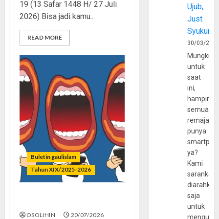
19 (13 Safar 1448 H/ 27 Juli
Ujub,
2026) Bisa jadi kamu...
Just
Syukur
READ MORE
30/03/202
Mungkin
untuk
saat
ini,
hampir
semua
remaja
punya
smartpho
ya?
Buletin gaulislam
Kami
Tahun XIX/2025-2026
sarankan,
diarahkan
saja
Kenapa Harus Ghibah?
untuk
OSOLIHIN
20/07/2026
mengunju