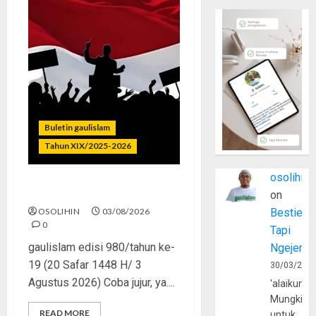
Buletin gaulislam
Tahun XIX/2025-2026
osolihin
Saat Politik Cuma Gimmick
on
OSOLIHIN
03/08/2026
Bestie
0
Tapi
gaulislam edisi 980/tahun ke-
Ngejerum
19 (20 Safar 1448 H/ 3
30/03/202
Agustus 2026) Coba jujur, ya....
'alaikumu
Mungkin
READ MORE
untuk