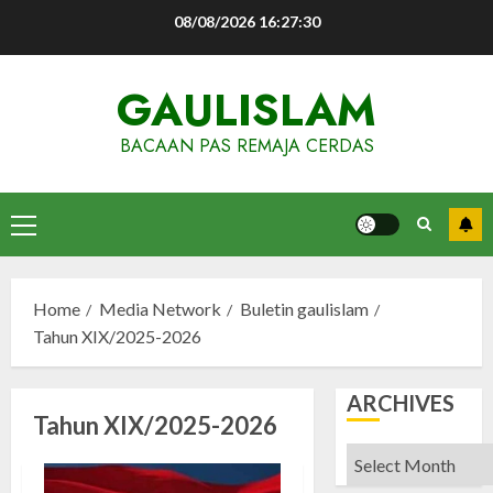
Skip
08/08/2026
16:27:31
to
content
GAULISLAM
BACAAN PAS REMAJA CERDAS
Primary
Menu
Home
Media Network
Buletin gaulislam
Tahun XIX/2025-2026
ARCHIVES
Tahun XIX/2025-2026
Archives