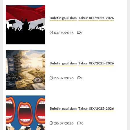
Buletin gaulislam
Tahun XIX/2025-2026
Saat Politik Cuma Gimmick
03/08/2026
0
Buletin gaulislam
Tahun XIX/2025-2026
Saatnya Stop “Find Yourself”
27/07/2026
0
Buletin gaulislam
Tahun XIX/2025-2026
Kenapa Harus Ghibah?
20/07/2026
0