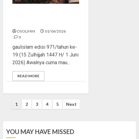
Rasa Itu Fitrah, Tapi Perlu
Arah
OSOLIHIN
01/06/2026
0
gaulislam edisi 971/tahun ke-
19 (15 Zulhijjah 1447 H/ 1 Juni
2026) Awalnya cuma mau...
READ MORE
Posts
1
2
3
4
5
Next
pagination
YOU MAY HAVE MISSED