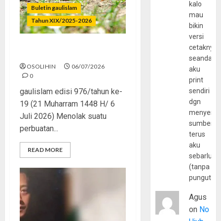
kalo
Buletin gaulislam
mau
Tahun XIX/2025-2026
bikin
versi
cetaknya
Menolak Penyimpangan
seandain
OSOLIHIN
06/07/2026
aku
0
print
gaulislam edisi 976/tahun ke-
sendiri
dgn
19 (21 Muharram 1448 H/ 6
menyerta
Juli 2026) Menolak suatu
sumber
perbuatan...
terus
aku
READ MORE
sebarluas
(tanpa
pungutan
Agus
on
No