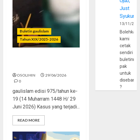
Ujub,
Just
Syukur
13/11/202
Buletin gaulislam
Bolehkah
kami
Tahun XIX/2025-2026
cetak
sendiri
buletinny
Katanya Cinta, Kok
pak
Menyiksa?
untuk
OSOLIHIN
29/06/2026
disebarlu
0
?
gaulislam edisi 975/tahun ke-
19 (14 Muharram 1448 H/ 29
Juni 2026) Kasus yang terjadi...
READ MORE