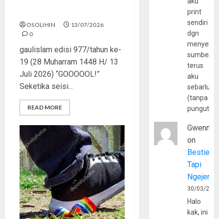
aku
Piala Dunia dan Jari Netizen
print
sendiri
OSOLIHIN
13/07/2026
dgn
0
menyerta
gaulislam edisi 977/tahun ke-
sumber
19 (28 Muharram 1448 H/ 13
terus
Juli 2026) “GOOOOOL!”
aku
Seketika seisi...
sebarluas
(tanpa
READ MORE
pungutan
Gwenny
on
Bestie
Tapi
Ngejerum
30/03/202
Halo
kak, ini