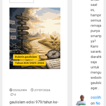
saat
ini,
hampir
semua
remaja
punya
smartpho
ya?
Kami
sarankan,
Buletin gaulislam
diarahkan
saja
Tahun XIX/2025-2026
untuk
mengunju
website
Saatnya Stop “Find
gaulislam
Yourself”
agar…
OSOLIHIN
27/07/2026
0
osolihin
gaulislam edisi 979/tahun ke-
on
No