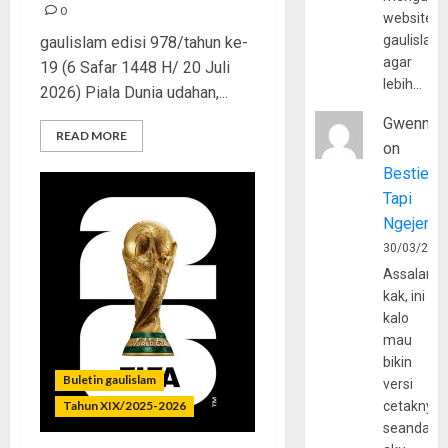
0
website
gaulislam
gaulislam edisi 978/tahun ke-
agar
19 (6 Safar 1448 H/ 20 Juli
lebih…
2026) Piala Dunia udahan,...
Gwenny
READ MORE
on
Bestie
Tapi
Ngejerum
30/03/202
Assalamu
kak, ini
kalo
mau
bikin
Buletin gaulislam
versi
Tahun XIX/2025-2026
cetaknya
seandain