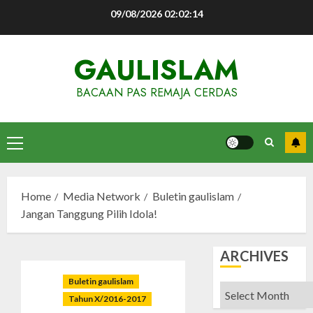
Skip
09/08/2026
02:02:15
to
content
GAULISLAM
BACAAN PAS REMAJA CERDAS
Primary
Menu
Home
Media Network
Buletin gaulislam
Jangan Tanggung Pilih Idola!
ARCHIVES
Buletin gaulislam
Archives
Tahun X/2016-2017