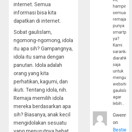
internet. Semua
hampir
informasi bisa kita
semua
remaja
dapatkan di internet.
punya
Sobat gaulislam,
smartpho
ya?
ngomong-ngomong, idola
Kami
itu apa sih? Gampangnya,
sarankan,
idola itu sama dengan
diarahkan
panutan. Idola adalah
saja
untuk
orang yang kita
mengunju
perhatikan, kagumi, dan
website
ikuti. Tentang idola, nih.
gaulislam
agar
Remaja memilih idola
lebih…
mereka berdasarkan apa
sih? Biasanya, anak kecil
Gwenny
mengidolakan sesuatu
on
Bestie
yang menurutnya hebat.