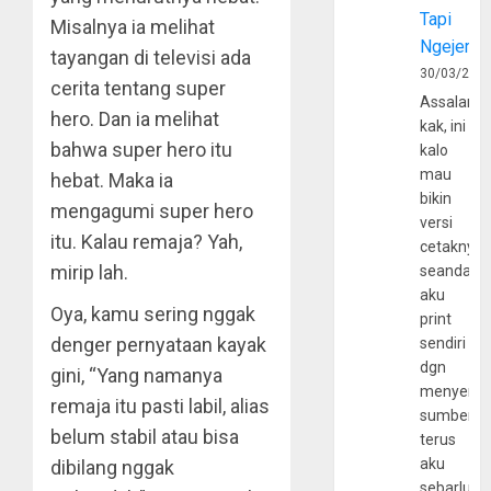
Tapi
Misalnya ia melihat
Ngejerum
tayangan di televisi ada
30/03/202
cerita tentang super
Assalamu
hero. Dan ia melihat
kak, ini
bahwa super hero itu
kalo
mau
hebat. Maka ia
bikin
mengagumi super hero
versi
itu. Kalau remaja? Yah,
cetaknya
mirip lah.
seandain
aku
Oya, kamu sering nggak
print
denger pernyataan kayak
sendiri
dgn
gini, “Yang namanya
menyerta
remaja itu pasti labil, alias
sumber
belum stabil atau bisa
terus
aku
dibilang nggak
sebarluas