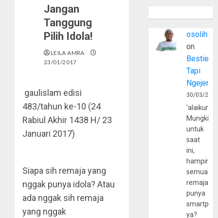
Jangan
Tanggung
osolihin
Pilih Idola!
on
LEILA AMRA
Bestie
23/01/2017
Tapi
Ngejerum
gaulislam edisi
30/03/202
483/tahun ke-10 (24
'alaikumu
Mungkin
Rabiul Akhir 1438 H/ 23
untuk
Januari 2017)
saat
ini,
hampir
Siapa sih remaja yang
semua
remaja
nggak punya idola? Atau
punya
ada nggak sih remaja
smartpho
yang nggak
ya?