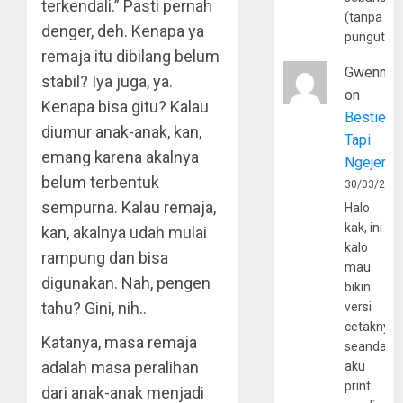
terkendali.” Pasti pernah
(tanpa
denger, deh. Kenapa ya
pungutan
remaja itu dibilang belum
Gwenny
stabil? Iya juga, ya.
on
Kenapa bisa gitu? Kalau
Bestie
diumur anak-anak, kan,
Tapi
emang karena akalnya
Ngejerum
belum terbentuk
30/03/202
sempurna. Kalau remaja,
Halo
kak, ini
kan, akalnya udah mulai
kalo
rampung dan bisa
mau
digunakan. Nah, pengen
bikin
tahu? Gini, nih..
versi
cetaknya
Katanya, masa remaja
seandain
adalah masa peralihan
aku
print
dari anak-anak menjadi