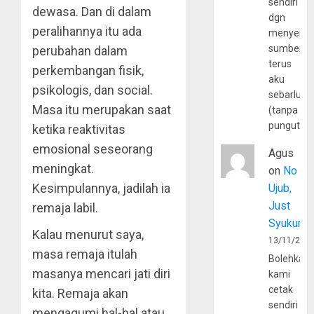
sendiri
dewasa. Dan di dalam
dgn
peralihannya itu ada
menyerta
sumber
perubahan dalam
terus
perkembangan fisik,
aku
psikologis, dan social.
sebarluas
Masa itu merupakan saat
(tanpa
pungutan
ketika reaktivitas
emosional seseorang
Agus
meningkat.
on
No
Kesimpulannya, jadilah ia
Ujub,
Just
remaja labil.
Syukur
Kalau menurut saya,
13/11/202
masa remaja itulah
Bolehkah
masanya mencari jati diri
kami
cetak
kita. Remaja akan
sendiri
mengagumi hal-hal atau