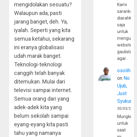
mengidolakan sesuatu?
Kami
sarankan,
Walaupun ada, pasti
diarahkan
jarang banget, deh. Ya,
saja
iyalah. Seperti yang kita
untuk
semua ketahui, sekarang
mengunju
website
ini eranya globalisasi
gaulislam
udah marak banget.
agar…
Teknologi-teknologi
osolihin
canggih telah banyak
on
No
ditemukan. Mulai dari
Ujub,
televisi sampai internet.
Just
Semua orang dari yang
Syukur
adek-adek kita yang
30/03/202
belum sekolah sampai
Mungkin
untuk
eyang-eyang kita pasti
saat
tahu yang namanya
ini,