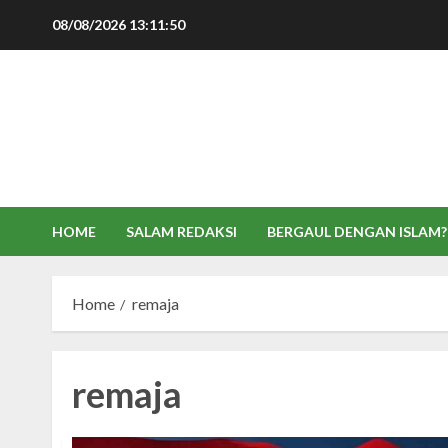
Skip
08/08/2026
13:11:51
to
content
HOME
SALAM REDAKSI
BERGAUL DENGAN ISLAM?
Home
remaja
remaja