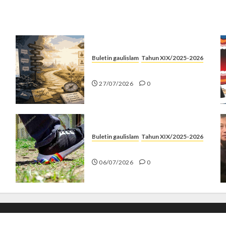
Buletin gaulislam
Tahun XIX/2025-2026
Saatnya Stop “Find Yourself”
27/07/2026
0
Buletin gaulislam
Tahun XIX/2025-2026
Menolak Penyimpangan
06/07/2026
0