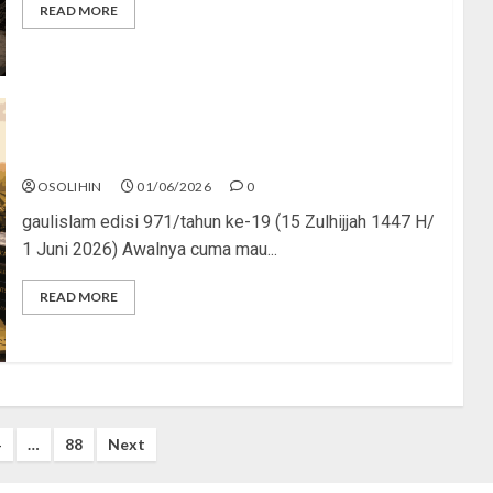
READ MORE
Rasa Itu Fitrah, Tapi Perlu Arah
OSOLIHIN
01/06/2026
0
gaulislam edisi 971/tahun ke-19 (15 Zulhijjah 1447 H/
1 Juni 2026) Awalnya cuma mau...
READ MORE
4
…
88
Next