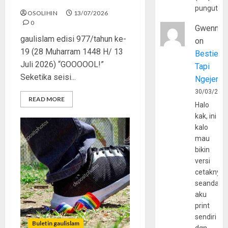
pungutan
OSOLIHIN
13/07/2026
0
Gwenny
gaulislam edisi 977/tahun ke-
on
19 (28 Muharram 1448 H/ 13
Bestie
Juli 2026) “GOOOOOL!”
Tapi
Seketika seisi...
Ngejerum
30/03/202
READ MORE
Halo
kak, ini
kalo
mau
bikin
versi
cetaknya
seandain
aku
print
sendiri
Buletin gaulislam