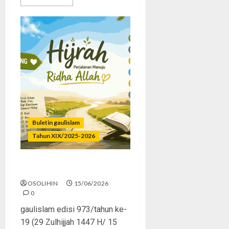
Buletin gaulislam
Tahun XIX/2025-2026
Hijrah Kok Mode Trial?
OSOLIHIN
15/06/2026
0
gaulislam edisi 973/tahun ke-
19 (29 Zulhijjah 1447 H/ 15