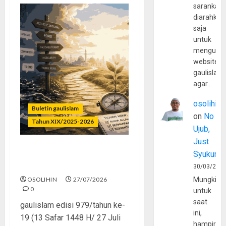
sarankan,
diarahkan
saja
untuk
mengunju
website
gaulislam
agar…
osolihin
Buletin gaulislam
on
No
Tahun XIX/2025-2026
Ujub,
Just
Syukur
Saatnya Stop “Find
Yourself”
30/03/202
OSOLIHIN
27/07/2026
Mungkin
0
untuk
saat
gaulislam edisi 979/tahun ke-
ini,
19 (13 Safar 1448 H/ 27 Juli
hampir