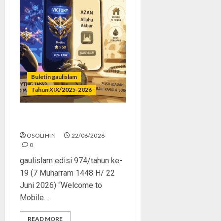
Buletin gaulislam
Tahun XIX/2025-2026
Mythic Terus, Masjid Minus
OSOLIHIN
22/06/2026
0
gaulislam edisi 974/tahun ke-
19 (7 Muharram 1448 H/ 22
Juni 2026) “Welcome to
Mobile...
READ MORE