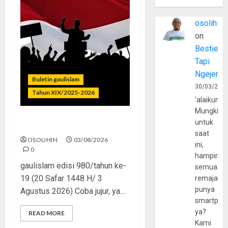
osolihin
on
Bestie
Tapi
Ngejerum
Buletin gaulislam
30/03/202
Tahun XIX/2025-2026
'alaikumu
Mungkin
untuk
Saat Politik Cuma Gimmick
saat
OSOLIHIN
03/08/2026
ini,
0
hampir
gaulislam edisi 980/tahun ke-
semua
19 (20 Safar 1448 H/ 3
remaja
punya
Agustus 2026) Coba jujur, ya....
smartpho
ya?
READ MORE
Kami