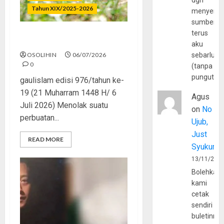
dgn
Tahun XIX/2025-2026
menyerta
sumber
terus
Menolak Penyimpangan
aku
OSOLIHIN
06/07/2026
sebarluas
0
(tanpa
pungutan
gaulislam edisi 976/tahun ke-
19 (21 Muharram 1448 H/ 6
Agus
Juli 2026) Menolak suatu
on
No
perbuatan...
Ujub,
Just
READ MORE
Syukur
13/11/202
Bolehkah
kami
cetak
sendiri
buletinny