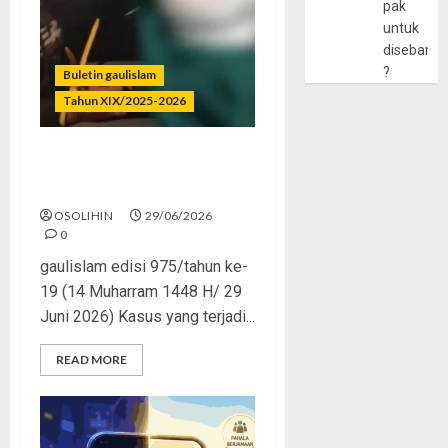
pak
untuk
disebarlu
?
Buletin gaulislam
Tahun XIX/2025-2026
Katanya Cinta, Kok
Menyiksa?
OSOLIHIN
29/06/2026
0
gaulislam edisi 975/tahun ke-
19 (14 Muharram 1448 H/ 29
Juni 2026) Kasus yang terjadi...
READ MORE