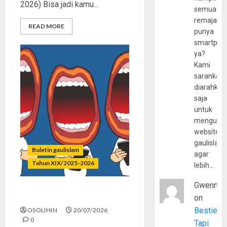
2026) Bisa jadi kamu...
semua
remaja
READ MORE
punya
smartpho
ya?
Kami
sarankan,
diarahkan
saja
untuk
mengunju
website
gaulislam
Buletin gaulislam
agar
Tahun XIX/2025-2026
lebih…
Gwenny
Kenapa Harus Ghibah?
on
Bestie
OSOLIHIN
20/07/2026
0
Tapi