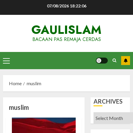
Skip
07/08/2026
18:22:06
to
content
GAULISLAM
BACAAN PAS REMAJA CERDAS
Primary
Menu
Home
muslim
ARCHIVES
muslim
Archives