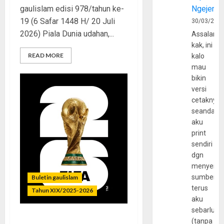
gaulislam edisi 978/tahun ke-
Ngejerum
19 (6 Safar 1448 H/ 20 Juli
30/03/202
2026) Piala Dunia udahan,...
Assalamu
kak, ini
READ MORE
kalo
mau
bikin
versi
cetaknya
seandain
aku
print
sendiri
dgn
menyerta
sumber
Buletin gaulislam
terus
Tahun XIX/2025-2026
aku
sebarluas
(tanpa
Piala Dunia dan Jari Netizen