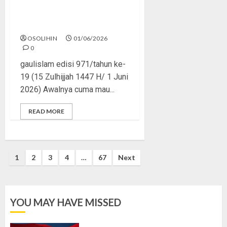
Rasa Itu Fitrah, Tapi Perlu
Arah
OSOLIHIN
01/06/2026
0
gaulislam edisi 971/tahun ke-
19 (15 Zulhijjah 1447 H/ 1 Juni
2026) Awalnya cuma mau...
READ MORE
Posts
1
2
3
4
…
67
Next
pagination
YOU MAY HAVE MISSED