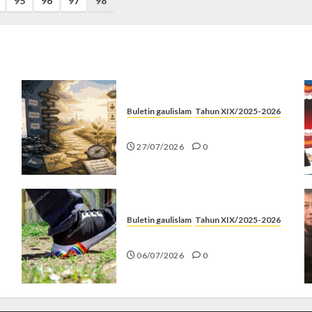
95
96
97
98
Buletin gaulislam
Tahun XIX/2025-2026
Saatnya Stop “Find Yourself”
27/07/2026
0
Buletin gaulislam
Tahun XIX/2025-2026
Menolak Penyimpangan
06/07/2026
0