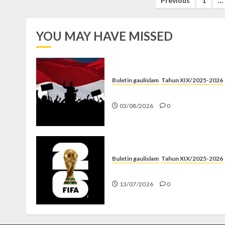
Posts
Previous
1
…
pagination
YOU MAY HAVE MISSED
Buletin gaulislam
Tahun XIX/2025-2026
Saat Politik Cuma Gimmick
03/08/2026
0
Buletin gaulislam
Tahun XIX/2025-2026
Piala Dunia dan Jari Netizen
13/07/2026
0