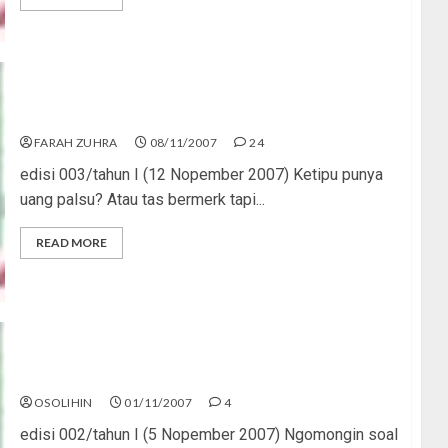
Awas, Ada Nabi Palsu!
FARAH ZUHRA
08/11/2007
24
edisi 003/tahun I (12 Nopember 2007) Ketipu punya
uang palsu? Atau tas bermerk tapi...
READ MORE
Berpacu Melawan Waktu
OSOLIHIN
01/11/2007
4
edisi 002/tahun I (5 Nopember 2007) Ngomongin soal