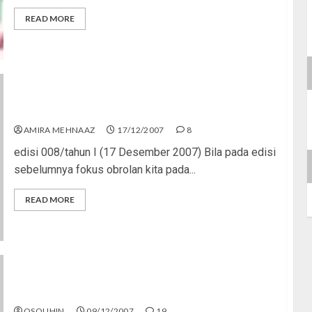
READ MORE
AIDS, Kondom, dan Demokrasi
AMIRA MEHNAAZ
17/12/2007
8
edisi 008/tahun I (17 Desember 2007) Bila pada edisi
sebelumnya fokus obrolan kita pada...
READ MORE
Percaya HAM? Nggak Deh!
OSOLIHIN
09/12/2007
19