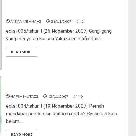
Teman-temanku Gangster
AMIRA MEHNAAZ
26/11/2007
1
edisi 005/tahun I (26 Nopember 2007) Gang-gang
yang menyeramkan ala Yakuza en mafia Italia,...
READ MORE
Safe Sex? No Free Sex!
HAFSA MUTAZZ
15/11/2007
40
edisi 004/tahun I (19 Nopember 2007) Pernah
mendapat pembagian kondom gratis? Syukurlah kalo
belum....
READ MORE