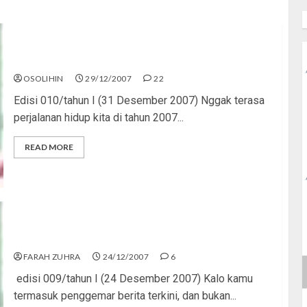
Haruskah Merayakan Tahun Baru?
OSOLIHIN
29/12/2007
22
Edisi 010/tahun I (31 Desember 2007) Nggak terasa
perjalanan hidup kita di tahun 2007...
READ MORE
Save Our Earth!
FARAH ZUHRA
24/12/2007
6
edisi 009/tahun I (24 Desember 2007) Kalo kamu
termasuk penggemar berita terkini, dan bukan...