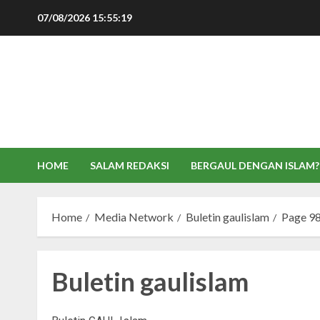
Skip
07/08/2026
15:55:20
to
content
HOME
SALAM REDAKSI
BERGAUL DENGAN ISLAM?
Home
Media Network
Buletin gaulislam
Page 9
Buletin gaulislam