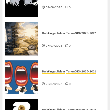
Saat Politik Cuma Gimmick
03/08/2026
0
Buletin gaulislam
Tahun XIX/2025-2026
Saatnya Stop “Find Yourself”
27/07/2026
0
Buletin gaulislam
Tahun XIX/2025-2026
Kenapa Harus Ghibah?
20/07/2026
0
Buletin gaulislam
Tahun XIX/2025-2026