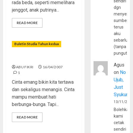
sendiri
rada beda, seperti memelihara
dgn
jenggot, anak putrinya...
menyerta
sumber
READ MORE
terus
aku
sebarluas
Buletin Studia Tahun kedua
(tanpa
pungutan
Atas Nama CINTA
Agus
ABU FIKRI
16/04/2007
on
No
1
Ujub,
Cinta emang bikin kita tertawa
Just
dan sekaligus menangis. Cinta
Syukur
mampu membuat hati
13/11/202
berbunga-bunga. Tapi...
Bolehkah
kami
READ MORE
cetak
sendiri