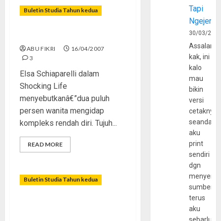
Tapi
Buletin Studia Tahun kedua
Ngejerum
30/03/202
Berlomba Tampil Cantik
Assalamu
ABU FIKRI
16/04/2007
kak, ini
3
kalo
Elsa Schiaparelli dalam
mau
Shocking Life
bikin
menyebutkanâ€”dua puluh
versi
persen wanita mengidap
cetaknya
seandain
kompleks rendah diri. Tujuh...
aku
print
READ MORE
sendiri
dgn
menyerta
Buletin Studia Tahun kedua
sumber
terus
Ramalan Zodiak; Iseng atau
aku
Butuh?
sebarluas