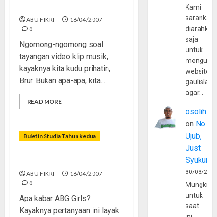
Klip
Kami
sarankan,
ABU FIKRI
16/04/2007
diarahkan
0
saja
Ngomong-ngomong soal
untuk
tayangan video klip musik,
mengunju
kayaknya kita kudu prihatin,
website
Brur. Bukan apa-apa, kita...
gaulislam
agar…
READ MORE
osolihin
on
No
Ujub,
Buletin Studia Tahun kedua
Just
Syukur
Jadi Xena atau Aisyah?
30/03/202
ABU FIKRI
16/04/2007
0
Mungkin
untuk
Apa kabar ABG Girls?
saat
Kayaknya pertanyaan ini layak
ini,