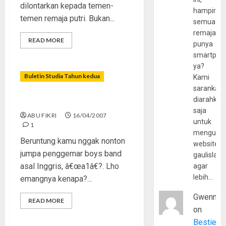
dilontarkan kepada temen-
hampir
temen remaja putri. Bukan...
semua
remaja
READ MORE
punya
smartpho
ya?
Buletin Studia Tahun kedua
Kami
sarankan,
diarahkan
4 Nyawa Untuk Sang Idola
saja
ABU FIKRI
16/04/2007
untuk
1
mengunju
Beruntung kamu nggak nonton
website
jumpa penggemar boys band
gaulislam
asal Inggris, â€œa1â€?. Lho
agar
lebih…
emangnya kenapa?...
Gwenny
READ MORE
on
Bestie