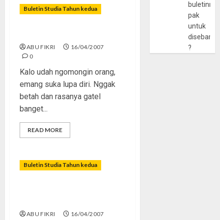
buletinny
Buletin Studia Tahun kedua
pak
untuk
Gosip; Digosok Makin Siip?
disebarlu
ABU FIKRI
16/04/2007
?
0
Kalo udah ngomongin orang,
emang suka lupa diri. Nggak
betah dan rasanya gatel
banget...
READ MORE
Buletin Studia Tahun kedua
â€œShinchanâ€; Porno atau
Lucu?
ABU FIKRI
16/04/2007