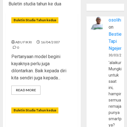
Buletin studia tahun ke dua
osolihin
Buletin Studia Tahun kedua
on
Bestie
Mencari Apa Ke Sekolah?
Tapi
ABU FIKRI
16/04/2007
0
Ngejerum
30/03/202
Pertanyaan model begini
'alaikumu
kayaknya perlu juga
Mungkin
dilontarkan. Baik kepada diri
untuk
kita sendiri juga kepada...
saat
ini,
READ MORE
hampir
semua
remaja
Buletin Studia Tahun kedua
punya
smartpho
Menggugat Tayangan Video
ya?