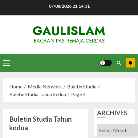
Skip
07/08/2026
21:14:32
to
content
GAULISLAM
BACAAN PAS REMAJA CERDAS
Primary
Menu
Home
Media Network
Buletin Studia
Buletin Studia Tahun kedua
Page 4
ARCHIVES
Buletin Studia Tahun
kedua
Archives