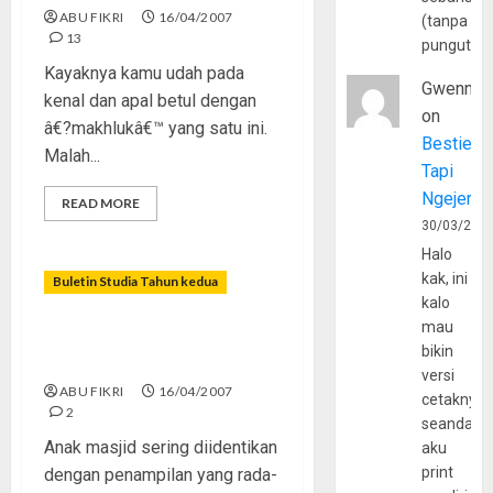
ABU FIKRI
16/04/2007
(tanpa
13
pungutan
Kayaknya kamu udah pada
Gwenny
kenal dan apal betul dengan
on
â€?makhlukâ€™ yang satu ini.
Bestie
Malah...
Tapi
Ngejerum
READ MORE
30/03/202
Halo
kak, ini
Buletin Studia Tahun kedua
kalo
mau
Bangga Jadi â€œAnak
bikin
Masjidâ€
versi
ABU FIKRI
16/04/2007
cetaknya
2
seandain
Anak masjid sering diidentikan
aku
print
dengan penampilan yang rada-