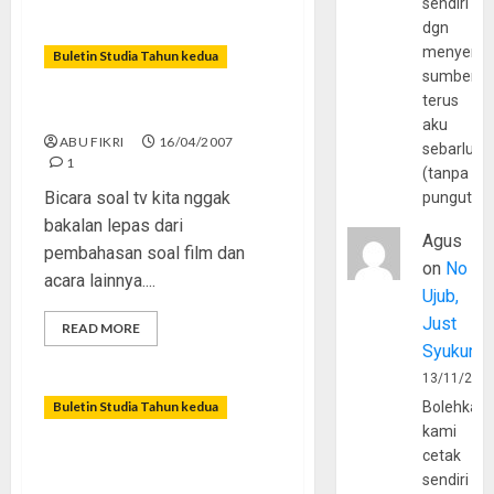
sendiri
dgn
menyerta
Buletin Studia Tahun kedua
sumber
terus
Iklan di TV: Madu dan Racun
aku
ABU FIKRI
16/04/2007
sebarluas
1
(tanpa
Bicara soal tv kita nggak
pungutan
bakalan lepas dari
Agus
pembahasan soal film dan
on
No
acara lainnya....
Ujub,
Just
READ MORE
Syukur
13/11/202
Buletin Studia Tahun kedua
Bolehkah
kami
cetak
Permisivisme ala Angin
sendiri
Malam