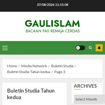
Skip
07/08/2026
11:55:08
to
content
GAULISLAM
BACAAN PAS REMAJA CERDAS
Primary
Menu
Home
Media Network
Buletin Studia
Buletin Studia Tahun kedua
Page 3
ARCHIVES
Buletin Studia Tahun
kedua
Archives