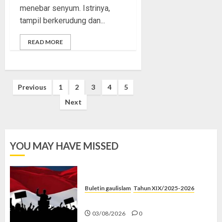
menebar senyum. Istrinya,
tampil berkerudung dan...
READ MORE
Posts
Previous
1
2
3
4
5
pagination
Next
YOU MAY HAVE MISSED
Buletin gaulislam
Tahun XIX/2025-2026
Saat Politik Cuma Gimmick
03/08/2026
0