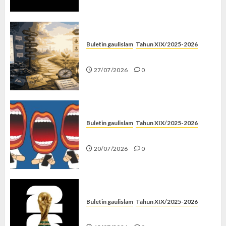
Buletin gaulislam
Tahun XIX/2025-2026
Saatnya Stop “Find Yourself”
27/07/2026
0
Buletin gaulislam
Tahun XIX/2025-2026
Kenapa Harus Ghibah?
20/07/2026
0
Buletin gaulislam
Tahun XIX/2025-2026
Piala Dunia dan Jari Netizen