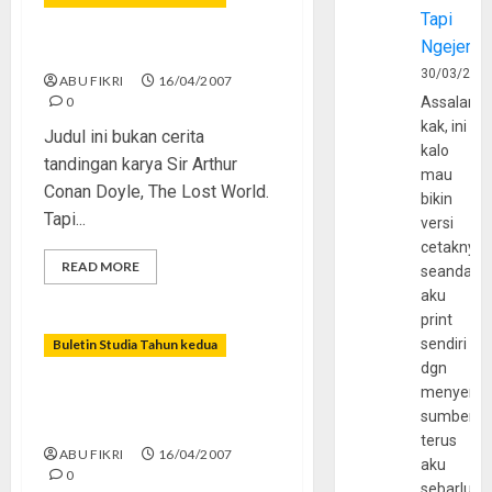
Tapi
Ngejerum
The Lost Generation
30/03/202
ABU FIKRI
16/04/2007
0
Assalamu
kak, ini
Judul ini bukan cerita
kalo
tandingan karya Sir Arthur
mau
Conan Doyle, The Lost World.
bikin
Tapi...
versi
cetaknya
READ MORE
seandain
aku
print
sendiri
Buletin Studia Tahun kedua
dgn
menyerta
Rasulullah Memimpin
sumber
dengan Cinta
terus
ABU FIKRI
16/04/2007
aku
0
sebarluas