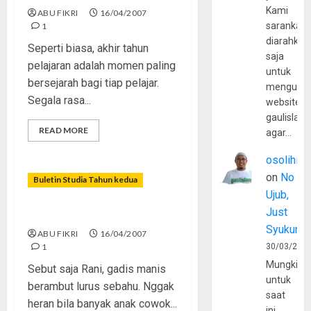
Kami
ABU FIKRI
16/04/2007
sarankan,
1
diarahkan
Seperti biasa, akhir tahun
saja
pelajaran adalah momen paling
untuk
bersejarah bagi tiap pelajar.
mengunju
Segala rasa...
website
gaulislam
READ MORE
agar…
osolihin
on
No
Buletin Studia Tahun kedua
Ujub,
Just
Emang Gue Pikirin?
Syukur
ABU FIKRI
16/04/2007
1
30/03/202
Mungkin
Sebut saja Rani, gadis manis
untuk
berambut lurus sebahu. Nggak
saat
heran bila banyak anak cowok...
ini,