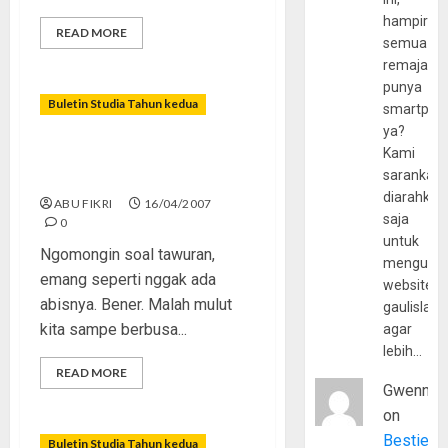
hampir
READ MORE
semua
remaja
punya
Buletin Studia Tahun kedua
smartpho
ya?
Kami
Antara Tawuran dan
sarankan,
Intifadhah
diarahkan
ABU FIKRI
16/04/2007
saja
0
untuk
Ngomongin soal tawuran,
mengunju
emang seperti nggak ada
website
abisnya. Bener. Malah mulut
gaulislam
kita sampe berbusa...
agar
lebih…
READ MORE
Gwenny
on
Bestie
Buletin Studia Tahun kedua