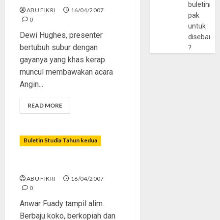
buletinny
ABU FIKRI
16/04/2007
pak
0
untuk
Dewi Hughes, presenter
disebarlu
bertubuh subur dengan
?
gayanya yang khas kerap
muncul membawakan acara
Angin...
READ MORE
Buletin Studia Tahun kedua
Selebriti Bunglon
ABU FIKRI
16/04/2007
0
Anwar Fuady tampil alim.
Berbaju koko, berkopiah dan