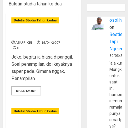
Buletin studia tahun ke dua
osolihin
Buletin Studia Tahun kedua
on
Bestie
Jangan Mau Jadi Plagiator
Tapi
ABU FIKRI
16/04/2007
0
Ngejerum
30/03/202
Joko, begitu ia biasa dipanggil.
'alaikumu
Soal penampilan, doi kayaknya
Mungkin
super pede. Gimana nggak,
untuk
Penampilan...
saat
ini,
READ MORE
hampir
semua
remaja
Buletin Studia Tahun kedua
punya
smartpho
Lulus Sekolah, Lalu?
ya?