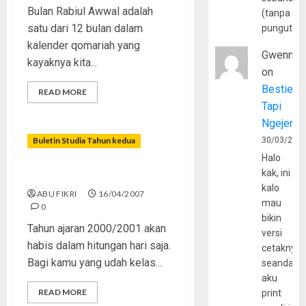
Bulan Rabiul Awwal adalah
(tanpa
satu dari 12 bulan dalam
pungutan
kalender qomariah yang
Gwenny
kayaknya kita...
on
Bestie
READ MORE
Tapi
Ngejerum
Buletin Studia Tahun kedua
30/03/202
Halo
kak, ini
Perjalanan Belum Berakhir
kalo
ABU FIKRI
16/04/2007
mau
0
bikin
Tahun ajaran 2000/2001 akan
versi
habis dalam hitungan hari saja.
cetaknya
Bagi kamu yang udah kelas...
seandain
aku
READ MORE
print