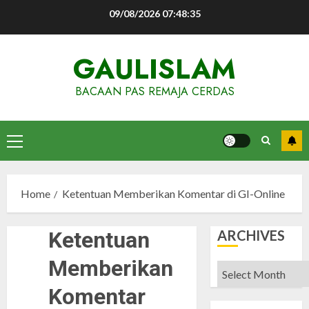
Skip
09/08/2026
07:48:35
to
content
GAULISLAM
BACAAN PAS REMAJA CERDAS
Primary
Menu
Home
Ketentuan Memberikan Komentar di GI-Online
Ketentuan
ARCHIVES
Memberikan
Archives
Komentar