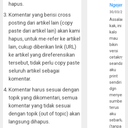
hapus.
Ngejerum
30/03/202
Komentar yang berisi cross
Assalamu
posting dari artikel lain (copy
kak, ini
paste dari artikel lain) akan kami
kalo
hapus, untuk me-refer ke artikel
mau
bikin
lain, cukup diberikan link (URL)
versi
ke artikel yang direferensikan
cetaknya
tersebut, tidak perlu copy paste
seandain
aku
seluruh artikel sebagai
print
komentar.
sendiri
dgn
Komentar harus sesuai dengan
menyerta
topik yang dikomentari, semua
sumber
komentar yang tidak sesuai
terus
dengan topik (out of topic) akan
aku
sebarluas
langsung dihapus.
(tanpa