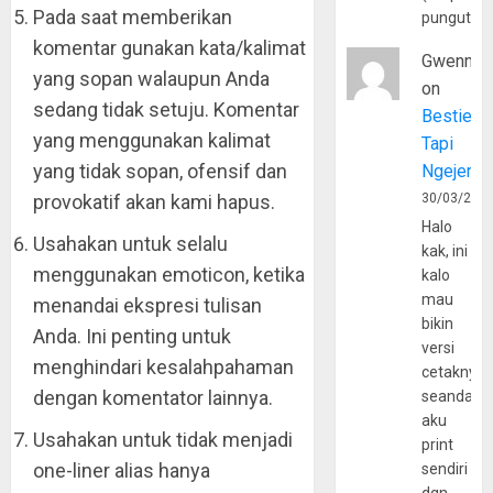
Pada saat memberikan
pungutan
komentar gunakan kata/kalimat
Gwenny
yang sopan walaupun Anda
on
sedang tidak setuju. Komentar
Bestie
yang menggunakan kalimat
Tapi
yang tidak sopan, ofensif dan
Ngejerum
provokatif akan kami hapus.
30/03/202
Halo
Usahakan untuk selalu
kak, ini
menggunakan emoticon, ketika
kalo
mau
menandai ekspresi tulisan
bikin
Anda. Ini penting untuk
versi
menghindari kesalahpahaman
cetaknya
dengan komentator lainnya.
seandain
aku
Usahakan untuk tidak menjadi
print
one-liner alias hanya
sendiri