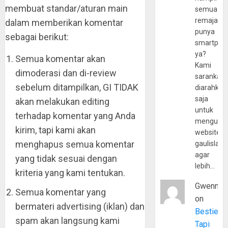
membuat standar/aturan main
semua
remaja
dalam memberikan komentar
punya
sebagai berikut:
smartpho
ya?
Semua komentar akan
Kami
dimoderasi dan di-review
sarankan,
sebelum ditampilkan, GI TIDAK
diarahkan
saja
akan melakukan editing
untuk
terhadap komentar yang Anda
mengunju
kirim, tapi kami akan
website
menghapus semua komentar
gaulislam
agar
yang tidak sesuai dengan
lebih…
kriteria yang kami tentukan.
Gwenny
Semua komentar yang
on
bermateri advertising (iklan) dan
Bestie
spam akan langsung kami
Tapi