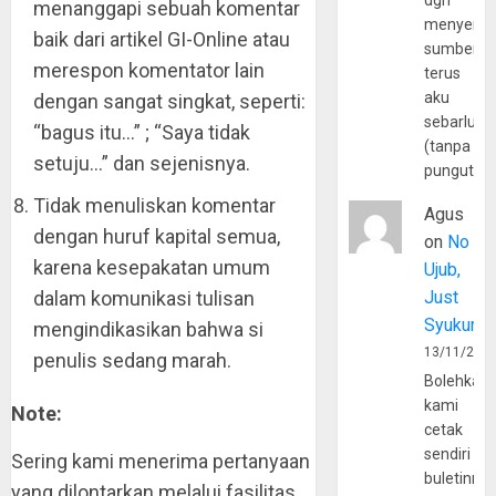
dgn
menanggapi sebuah komentar
menyerta
baik dari artikel GI-Online atau
sumber
merespon komentator lain
terus
aku
dengan sangat singkat, seperti:
sebarluas
“bagus itu…” ; “Saya tidak
(tanpa
setuju…” dan sejenisnya.
pungutan
Tidak menuliskan komentar
Agus
dengan huruf kapital semua,
on
No
karena kesepakatan umum
Ujub,
dalam komunikasi tulisan
Just
Syukur
mengindikasikan bahwa si
13/11/202
penulis sedang marah.
Bolehkah
kami
Note:
cetak
sendiri
Sering kami menerima pertanyaan
buletinny
yang dilontarkan melalui fasilitas