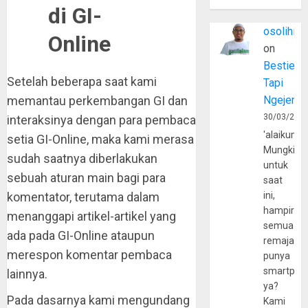
di GI-
osolihin
Online
on
Bestie
Setelah beberapa saat kami
Tapi
memantau perkembangan GI dan
Ngejerum
30/03/202
interaksinya dengan para pembaca
'alaikumu
setia GI-Online, maka kami merasa
Mungkin
sudah saatnya diberlakukan
untuk
sebuah aturan main bagi para
saat
komentator, terutama dalam
ini,
hampir
menanggapi artikel-artikel yang
semua
ada pada GI-Online ataupun
remaja
merespon komentar pembaca
punya
smartpho
lainnya.
ya?
Pada dasarnya kami mengundang
Kami