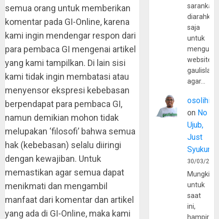
sarankan,
semua orang untuk memberikan
diarahkan
komentar pada GI-Online, karena
saja
kami ingin mendengar respon dari
untuk
para pembaca GI mengenai artikel
mengunju
website
yang kami tampilkan. Di lain sisi
gaulislam
kami tidak ingin membatasi atau
agar…
menyensor ekspresi kebebasan
osolihin
berpendapat para pembaca GI,
on
No
namun demikian mohon tidak
Ujub,
melupakan ‘filosofi’ bahwa semua
Just
hak (kebebasan) selalu diiringi
Syukur
dengan kewajiban. Untuk
30/03/202
memastikan agar semua dapat
Mungkin
menikmati dan mengambil
untuk
saat
manfaat dari komentar dan artikel
ini,
yang ada di GI-Online, maka kami
hampir