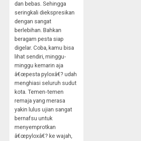
dan bebas. Sehingga
seringkali diekspresikan
dengan sangat
berlebihan. Bahkan
beragam pesta siap
digelar. Coba, kamu bisa
lihat sendiri, minggu-
minggu kemarin aja
â€œpesta pyloxâ€? udah
menghiasi seluruh sudut
kota. Temen-temen
remaja yang merasa
yakin lulus ujian sangat
bernafsu untuk
menyemprotkan
â€œpyloxâ€? ke wajah,