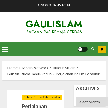
Skip
07/08/2026
06:13:15
to
content
GAULISLAM
BACAAN PAS REMAJA CERDAS
Primary
Menu
Home
Media Network
Buletin Studia
Buletin Studia Tahun kedua
Perjalanan Belum Berakhir
ARCHIVES
Buletin Studia Tahun kedua
Archives
Perjalanan