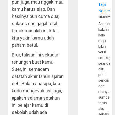
pun juga, mau nggak mau
Tapi
kamu harus siap. Dan
Ngejerum
hasilnya pun cuma dua;
30/03/202
sukses dan gagal total.
Assalamu
kak, ini
Untuk masalah ini, kita-
kalo
kita yakin kamu udah
mau
paham betul.
bikin
versi
Brur, tulisan ini sekadar
cetaknya
renungan buat kamu.
seandain
Suer, ini semacam
aku
print
catatan akhir tahun ajaran
sendiri
deh. Bukan apa-apa, kita
dgn
kudu mengevaluasi juga,
menyerta
apakah selama setahun
sumber
terus
ini belajar kamu di
aku
sekolah udah ada
sebarluas