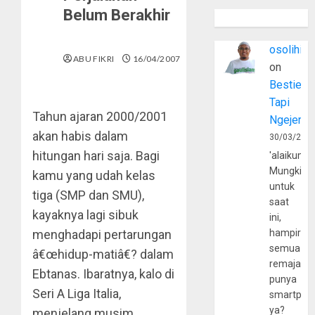
Belum Berakhir
osolihin
ABU FIKRI
16/04/2007
on
Bestie
Tapi
Tahun ajaran 2000/2001
Ngejerum
akan habis dalam
30/03/202
hitungan hari saja. Bagi
'alaikumu
Mungkin
kamu yang udah kelas
untuk
tiga (SMP dan SMU),
saat
kayaknya lagi sibuk
ini,
menghadapi pertarungan
hampir
semua
â€œhidup-matiâ€? dalam
remaja
Ebtanas. Ibaratnya, kalo di
punya
Seri A Liga Italia,
smartpho
ya?
menjelang musim