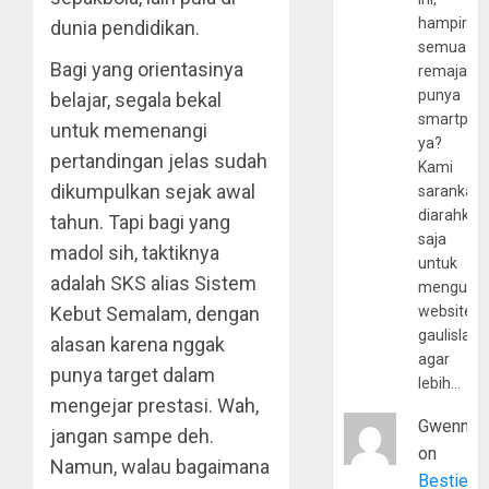
hampir
dunia pendidikan.
semua
Bagi yang orientasinya
remaja
punya
belajar, segala bekal
smartpho
untuk memenangi
ya?
pertandingan jelas sudah
Kami
dikumpulkan sejak awal
sarankan,
diarahkan
tahun. Tapi bagi yang
saja
madol sih, taktiknya
untuk
adalah SKS alias Sistem
mengunju
Kebut Semalam, dengan
website
gaulislam
alasan karena nggak
agar
punya target dalam
lebih…
mengejar prestasi. Wah,
Gwenny
jangan sampe deh.
on
Namun, walau bagaimana
Bestie