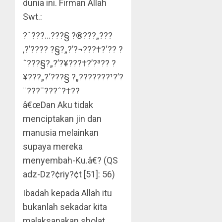
dunia ini. Firman Allah
Swt.:
?ˆ???…???§ ?®???„???
‚?’???? ?§?„?’?¬???†?‘?? ?
ˆ???§?„?’?¥???†?’?³?? ?
¥???„?‘???§ ?„???????¹?’?
¨???¯???ˆ?†??
â€œDan Aku tidak
menciptakan jin dan
manusia melainkan
supaya mereka
menyembah-Ku.â€? (QS
adz-Dz?¢riy?¢t [51]: 56)
Ibadah kepada Allah itu
bukanlah sekadar kita
malaksanakan sholat,