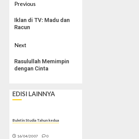
Post
Previous
navigation
Previous
Iklan di TV: Madu dan
post:
Racun
Next
Next
Rasulullah Memimpin
post:
dengan Cinta
EDISI LAINNYA
Buletin Studia Tahun kedua
Menyambut Malam Istimewa
16/04/2007
0