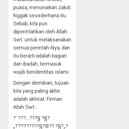
puasa, menunaikan zakat.
Nggak sesederhana itu.
Sebab, kita pun
diperintahkan oleh Allah
Swt. untuk melaksanakan
semua perintah-Nya, dan
itu berarti adalah bagian
dari ibadah, termasuk
wajib beridentitas islami.
Dengan demikian, tujuan
kita yang paling akhir
adalah akhirat. Firman
Allah Swt.:
?ˆ???…???§ ?§?
„?’?­???????§?©?? ?§?„?