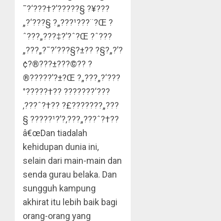
¯?‘???†?’?????§ ?¥???
„?‘???§ ?„???¹???¨?Œ ?
ˆ???„???‡?’?ˆ?Œ ?ˆ???
„???„?¯?‘???§?±?? ?§?„?’?
¢?®???±???©?? ?
®?????’?±?Œ ?„???„?‘???
°?????†?? ???????‘???
‚???ˆ?†?? ?£???????„???
§ ?????¹?’?‚???„???ˆ?†??
â€œDan tiadalah
kehidupan dunia ini,
selain dari main-main dan
senda gurau belaka. Dan
sungguh kampung
akhirat itu lebih baik bagi
orang-orang yang