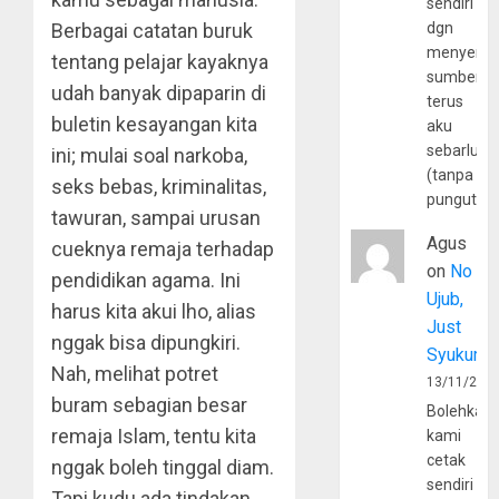
sendiri
Berbagai catatan buruk
dgn
menyerta
tentang pelajar kayaknya
sumber
udah banyak dipaparin di
terus
buletin kesayangan kita
aku
sebarluas
ini; mulai soal narkoba,
(tanpa
seks bebas, kriminalitas,
pungutan
tawuran, sampai urusan
Agus
cueknya remaja terhadap
on
No
pendidikan agama. Ini
Ujub,
harus kita akui lho, alias
Just
nggak bisa dipungkiri.
Syukur
Nah, melihat potret
13/11/202
buram sebagian besar
Bolehkah
remaja Islam, tentu kita
kami
cetak
nggak boleh tinggal diam.
sendiri
Tapi kudu ada tindakan