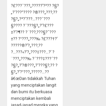
?£???ˆ???„?????’?³?? ?§?
„?‘???°???? ?®???„???‚??
?§?„?³?‘???…???ˆ???
§???? ?ˆ???§?„?’?£???
±?’?¶?? ?¨???‚???§?¯???
±?? ?¹???„???‰ ?£???†?’
?????®?’?„???‚??
?…???«?’?„???‡???…?’ ?
¨???„???‰ ?ˆ???‡???ˆ??
?§?„?’?®???„?‘???§?‚?? ?
§?„?’?¹???„?????…??
â€œDan tidakkah Tuhan
yang menciptakan langit
dan bumi itu berkuasa
menciptakan kembali
jasad-jasad mereka yang