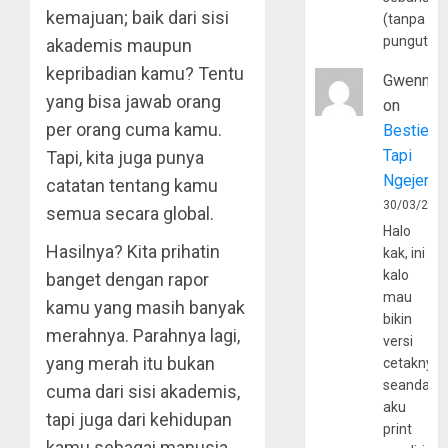
kemajuan; baik dari sisi
(tanpa
pungutan
akademis maupun
kepribadian kamu? Tentu
Gwenny
yang bisa jawab orang
on
per orang cuma kamu.
Bestie
Tapi
Tapi, kita juga punya
Ngejerum
catatan tentang kamu
30/03/202
semua secara global.
Halo
Hasilnya? Kita prihatin
kak, ini
kalo
banget dengan rapor
mau
kamu yang masih banyak
bikin
merahnya. Parahnya lagi,
versi
yang merah itu bukan
cetaknya
seandain
cuma dari sisi akademis,
aku
tapi juga dari kehidupan
print
kamu sebagai manusia.