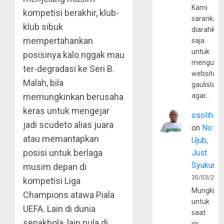
Kami
kompetisi berakhir, klub-
sarankan,
klub sibuk
diarahkan
mempertahankan
saja
untuk
posisinya kalo nggak mau
mengunju
ter-degradasi ke Seri B.
website
Malah, bila
gaulislam
memungkinkan berusaha
agar…
keras untuk mengejar
osolihin
jadi scudeto alias juara
on
No
atau memantapkan
Ujub,
posisi untuk berlaga
Just
Syukur
musim depan di
30/03/202
kompetisi Liga
Mungkin
Champions atawa Piala
untuk
UEFA. Lain di dunia
saat
sepakbola, lain pula di
ini,