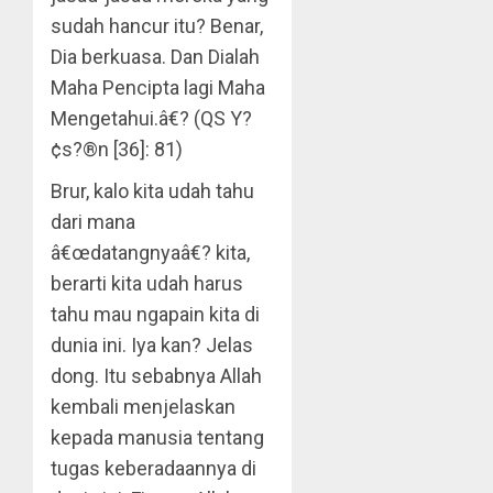
sudah hancur itu? Benar,
Dia berkuasa. Dan Dialah
Maha Pencipta lagi Maha
Mengetahui.â€? (QS Y?
¢s?®n [36]: 81)
Brur, kalo kita udah tahu
dari mana
â€œdatangnyaâ€? kita,
berarti kita udah harus
tahu mau ngapain kita di
dunia ini. Iya kan? Jelas
dong. Itu sebabnya Allah
kembali menjelaskan
kepada manusia tentang
tugas keberadaannya di