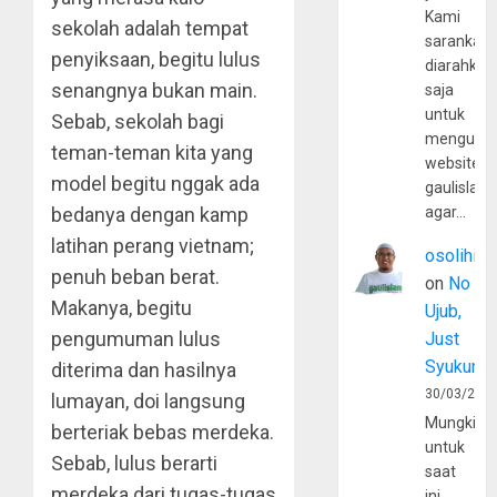
Kami
sekolah adalah tempat
sarankan,
penyiksaan, begitu lulus
diarahkan
senangnya bukan main.
saja
untuk
Sebab, sekolah bagi
mengunju
teman-teman kita yang
website
model begitu nggak ada
gaulislam
bedanya dengan kamp
agar…
latihan perang vietnam;
osolihin
penuh beban berat.
on
No
Makanya, begitu
Ujub,
pengumuman lulus
Just
Syukur
diterima dan hasilnya
30/03/202
lumayan, doi langsung
Mungkin
berteriak bebas merdeka.
untuk
Sebab, lulus berarti
saat
merdeka dari tugas-tugas
ini,