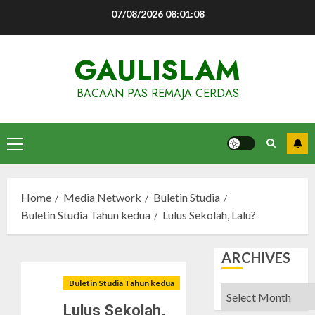
Skip
07/08/2026
08:01:09
to
content
GAULISLAM
BACAAN PAS REMAJA CERDAS
Primary
Menu
Home
Media Network
Buletin Studia
Buletin Studia Tahun kedua
Lulus Sekolah, Lalu?
ARCHIVES
Buletin Studia Tahun kedua
Archives
Lulus Sekolah,