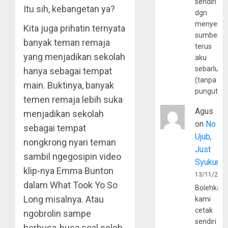
sendiri
Itu sih, kebangetan ya?
dgn
menyerta
Kita juga prihatin ternyata
sumber
banyak teman remaja
terus
yang menjadikan sekolah
aku
sebarluas
hanya sebagai tempat
(tanpa
main. Buktinya, banyak
pungutan
temen remaja lebih suka
Agus
menjadikan sekolah
on
No
sebagai tempat
Ujub,
nongkrong nyari teman
Just
sambil ngegosipin video
Syukur
klip-nya Emma Bunton
13/11/202
dalam What Took Yo So
Bolehkah
Long misalnya. Atau
kami
cetak
ngobrolin sampe
sendiri
berbusa-busa soal seleb