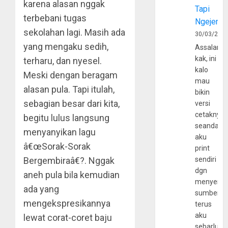
karena alasan nggak
Tapi
terbebani tugas
Ngejerum
sekolahan lagi. Masih ada
30/03/202
yang mengaku sedih,
Assalamu
kak, ini
terharu, dan nyesel.
kalo
Meski dengan beragam
mau
alasan pula. Tapi itulah,
bikin
sebagian besar dari kita,
versi
cetaknya
begitu lulus langsung
seandain
menyanyikan lagu
aku
â€œSorak-Sorak
print
Bergembiraâ€?. Nggak
sendiri
dgn
aneh pula bila kemudian
menyerta
ada yang
sumber
mengekspresikannya
terus
aku
lewat corat-coret baju
sebarluas