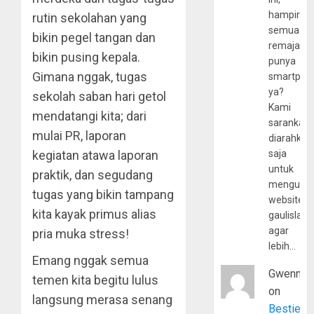
hampir
rutin sekolahan yang
semua
bikin pegel tangan dan
remaja
bikin pusing kepala.
punya
Gimana nggak, tugas
smartpho
ya?
sekolah saban hari getol
Kami
mendatangi kita; dari
sarankan,
mulai PR, laporan
diarahkan
kegiatan atawa laporan
saja
untuk
praktik, dan segudang
mengunju
tugas yang bikin tampang
website
kita kayak primus alias
gaulislam
agar
pria muka stress!
lebih…
Emang nggak semua
Gwenny
temen kita begitu lulus
on
langsung merasa senang
Bestie