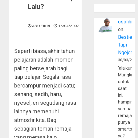
Lalu?
osolihin
ABU FIKRI
16/04/2007
on
Bestie
Tapi
Seperti biasa, akhir tahun
Ngejerum
pelajaran adalah momen
30/03/202
paling bersejarah bagi
'alaikumu
Mungkin
tiap pelajar. Segala rasa
untuk
bercampur menjadi satu;
saat
senang, sedih, haru,
ini,
nyesel, en segudang rasa
hampir
semua
lainnya memenuhi
remaja
atmosfir kita. Bagi
punya
sebagian teman remaja
smartpho
ya?
yang merasa kalo