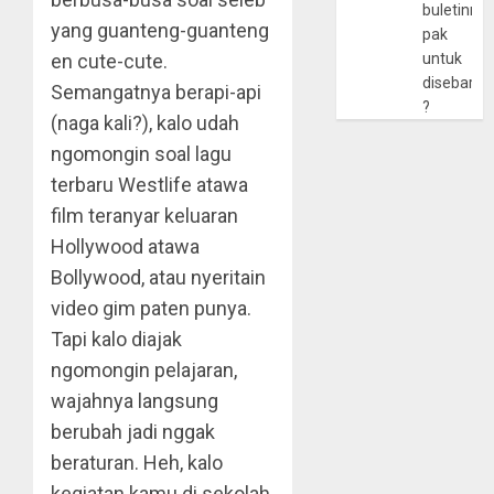
buletinny
yang guanteng-guanteng
pak
en cute-cute.
untuk
disebarlu
Semangatnya berapi-api
?
(naga kali?), kalo udah
ngomongin soal lagu
terbaru Westlife atawa
film teranyar keluaran
Hollywood atawa
Bollywood, atau nyeritain
video gim paten punya.
Tapi kalo diajak
ngomongin pelajaran,
wajahnya langsung
berubah jadi nggak
beraturan. Heh, kalo
kegiatan kamu di sekolah