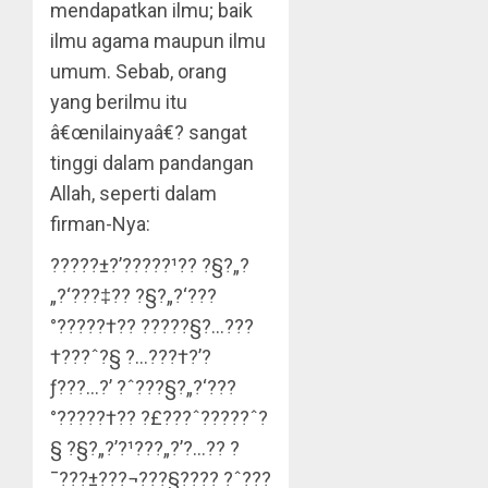
mendapatkan ilmu; baik
ilmu agama maupun ilmu
umum. Sebab, orang
yang berilmu itu
â€œnilainyaâ€? sangat
tinggi dalam pandangan
Allah, seperti dalam
firman-Nya:
?????±?’?????¹?? ?§?„?
„?‘???‡?? ?§?„?‘???
°?????†?? ?????§?…???
†???ˆ?§ ?…???†?’?
ƒ???…?’ ?ˆ???§?„?‘???
°?????†?? ?£???ˆ?????ˆ?
§ ?§?„?’?¹???„?’?…?? ?
¯???±???¬???§???? ?ˆ???