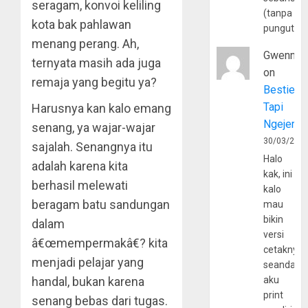
seragam, konvoi keliling
(tanpa
kota bak pahlawan
pungutan
menang perang. Ah,
Gwenny
ternyata masih ada juga
on
remaja yang begitu ya?
Bestie
Tapi
Harusnya kan kalo emang
Ngejerum
senang, ya wajar-wajar
30/03/202
sajalah. Senangnya itu
Halo
adalah karena kita
kak, ini
berhasil melewati
kalo
beragam batu sandungan
mau
bikin
dalam
versi
â€œmempermakâ€? kita
cetaknya
menjadi pelajar yang
seandain
handal, bukan karena
aku
print
senang bebas dari tugas.