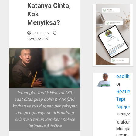
Katanya Cinta,
Kok
Menyiksa?
OSOLIHIN
29/06/2026
osolihin
on
Bestie
Tersangka Taufik Hidayat (30)
Tapi
saat ditangkap polisi & YTR (29),
korban kasus dugaan penyekapan
Ngejerum
dan penganiayaan di Bandung
30/03/202
selama 3 tahun Sumber : Kolase
'alaikumu
Istimewa & tvOne
Mungkin
untuk