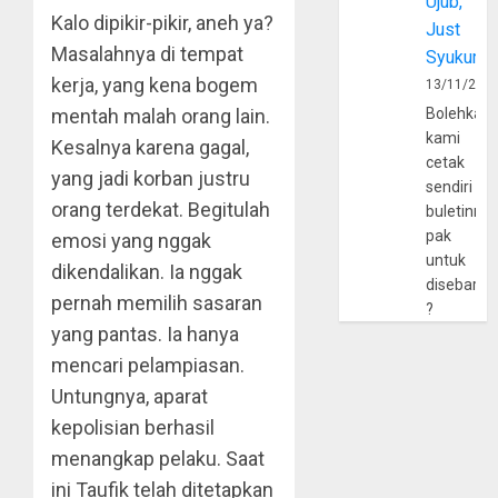
Ujub,
Kalo dipikir-pikir, aneh ya?
Just
Masalahnya di tempat
Syukur
kerja, yang kena bogem
13/11/202
Bolehkah
mentah malah orang lain.
kami
Kesalnya karena gagal,
cetak
yang jadi korban justru
sendiri
orang terdekat. Begitulah
buletinny
pak
emosi yang nggak
untuk
dikendalikan. Ia nggak
disebarlu
pernah memilih sasaran
?
yang pantas. Ia hanya
mencari pelampiasan.
Untungnya, aparat
kepolisian berhasil
menangkap pelaku. Saat
ini Taufik telah ditetapkan