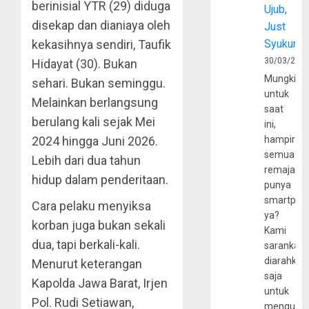
berinisial YTR (29) diduga
Ujub,
disekap dan dianiaya oleh
Just
Syukur
kekasihnya sendiri, Taufik
30/03/202
Hidayat (30). Bukan
Mungkin
sehari. Bukan seminggu.
untuk
Melainkan berlangsung
saat
berulang kali sejak Mei
ini,
hampir
2024 hingga Juni 2026.
semua
Lebih dari dua tahun
remaja
hidup dalam penderitaan.
punya
smartpho
Cara pelaku menyiksa
ya?
korban juga bukan sekali
Kami
dua, tapi berkali-kali.
sarankan,
diarahkan
Menurut keterangan
saja
Kapolda Jawa Barat, Irjen
untuk
Pol. Rudi Setiawan,
mengunju