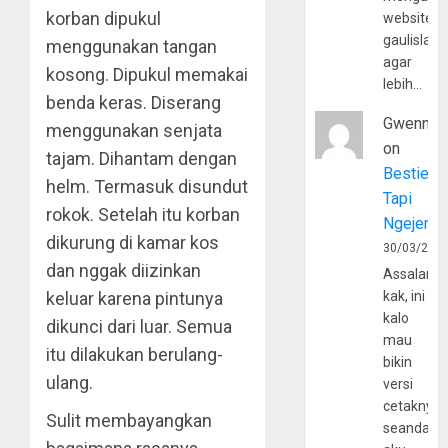
korban dipukul
website
gaulislam
menggunakan tangan
agar
kosong. Dipukul memakai
lebih…
benda keras. Diserang
Gwenny
menggunakan senjata
on
tajam. Dihantam dengan
Bestie
helm. Termasuk disundut
Tapi
rokok. Setelah itu korban
Ngejerum
dikurung di kamar kos
30/03/202
dan nggak diizinkan
Assalamu
kak, ini
keluar karena pintunya
kalo
dikunci dari luar. Semua
mau
itu dilakukan berulang-
bikin
ulang.
versi
cetaknya
Sulit membayangkan
seandain