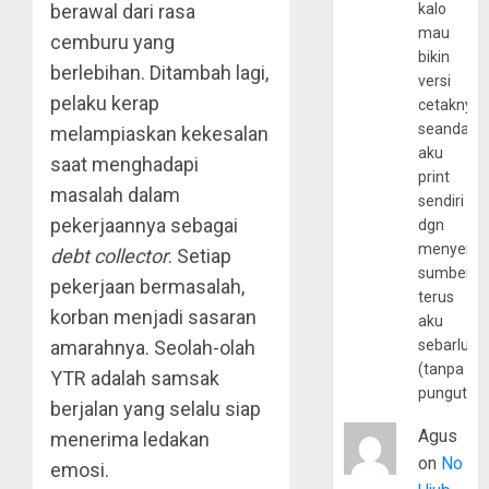
kalo
berawal dari rasa
mau
cemburu yang
bikin
berlebihan. Ditambah lagi,
versi
pelaku kerap
cetaknya
seandain
melampiaskan kekesalan
aku
saat menghadapi
print
masalah dalam
sendiri
pekerjaannya sebagai
dgn
menyerta
debt collector
. Setiap
sumber
pekerjaan bermasalah,
terus
korban menjadi sasaran
aku
sebarluas
amarahnya. Seolah-olah
(tanpa
YTR adalah samsak
pungutan
berjalan yang selalu siap
Agus
menerima ledakan
on
No
emosi.