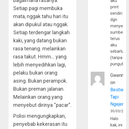
bagaimana rasanya.
aku
print
Setiap pagi membuka
sendiri
mata, nggak tahu hari itu
dgn
akan dipukul atau nggak.
menyerta
Setiap terdengar langkah
sumber
terus
kaki, yang datang bukan
aku
rasa tenang. melainkan
sebarluas
rasa takut. Hmm… yang
(tanpa
pungutan
lebih menyedihkan lagi,
pelaku bukan orang
Gwenny
asing. Bukan perampok.
on
Bukan preman jalanan.
Bestie
Melainkan orang yang
Tapi
Ngejerum
menyebut dirinya “pacar”.
30/03/202
Polisi mengungkapkan,
Halo
penyebab kekerasan itu
kak, ini