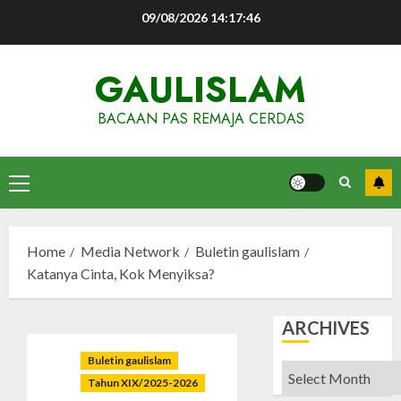
Skip
09/08/2026
14:17:47
to
content
GAULISLAM
BACAAN PAS REMAJA CERDAS
Primary
Menu
Home
Media Network
Buletin gaulislam
Katanya Cinta, Kok Menyiksa?
ARCHIVES
Buletin gaulislam
Archives
Tahun XIX/2025-2026