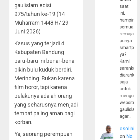
gaulislam
edisi
saat
ini,
975/tahun ke-19 (14
hampir
Muharram 1448 H/ 29
semua
Juni 2026)
remaja
punya
Kasus yang terjadi di
smartpho
Kabupaten Bandung
ya?
baru-baru ini benar-benar
Kami
sarankan,
bikin bulu kuduk berdiri.
diarahkan
Merinding. Bukan karena
saja
film horor, tapi karena
untuk
pelakunya adalah orang
mengunju
website
yang seharusnya menjadi
gaulislam
tempat paling aman bagi
agar…
korban.
osolihin
Ya, seorang perempuan
on
No