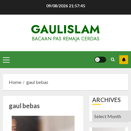
Skip
09/08/2026
21:57:46
to
content
GAULISLAM
BACAAN PAS REMAJA CERDAS
Primary
Menu
Home
gaul bebas
ARCHIVES
gaul bebas
Archives