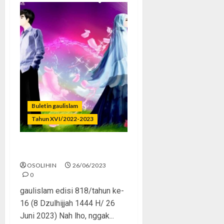
Buletin gaulislam
Tahun XVI/2022-2023
Ngaji Getol, Pacaran Pol
OSOLIHIN
26/06/2023
0
gaulislam edisi 818/tahun ke-
16 (8 Dzulhijjah 1444 H/ 26
Juni 2023) Nah lho, nggak...