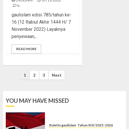
OSOLIHIN
07/11/2022
0
gaulislam edisi 785/tahun ke-
16 (12 Rabiul Akhir 1444 H/ 7
November 2022) Layaknya
penyewaan,...
READ MORE
Posts
1
2
3
Next
pagination
YOU MAY HAVE MISSED
Buletin gaulislam
Tahun XIX/2025-2026