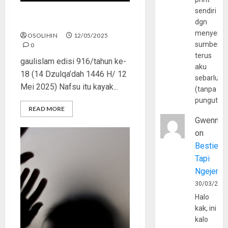
sendiri
Dari Gairah ke Musibah
dgn
menyerta
OSOLIHIN
12/05/2025
sumber
0
terus
gaulislam edisi 916/tahun ke-
aku
18 (14 Dzulqa’dah 1446 H/ 12
sebarluas
Mei 2025) Nafsu itu kayak...
(tanpa
pungutan
READ MORE
Gwenny
on
Bestie
Tapi
Ngejerum
30/03/202
Halo
kak, ini
kalo