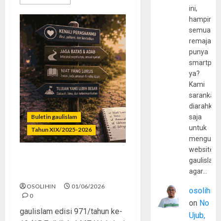
ini,
hampir
semua
remaja
punya
smartpho
ya?
Kami
sarankan,
diarahkan
Buletin gaulislam
saja
untuk
Tahun XIX/2025-2026
mengunju
website
gaulislam
Rasa Itu Fitrah, Tapi Perlu
agar…
Arah
OSOLIHIN
01/06/2026
osolihin
0
on
No
gaulislam edisi 971/tahun ke-
Ujub,