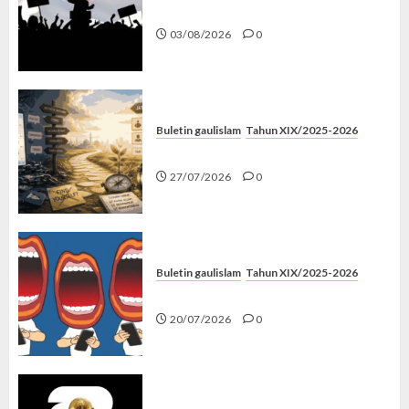
Saat Politik Cuma Gimmick
03/08/2026
0
Buletin gaulislam
Tahun XIX/2025-2026
Saatnya Stop “Find Yourself”
27/07/2026
0
Buletin gaulislam
Tahun XIX/2025-2026
Kenapa Harus Ghibah?
20/07/2026
0