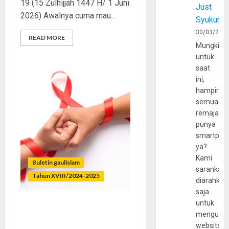
19 (15 Zulhijjah 1447 H/ 1 Juni
Just
2026) Awalnya cuma mau...
Syukur
30/03/202
READ MORE
Mungkin
untuk
saat
ini,
hampir
semua
remaja
punya
smartpho
ya?
Kami
Buletin gaulislam
sarankan,
Tahun XVIII/2024-2025
diarahkan
saja
untuk
Virus Dihindari, Zina
mengunju
Dimaklumi
website