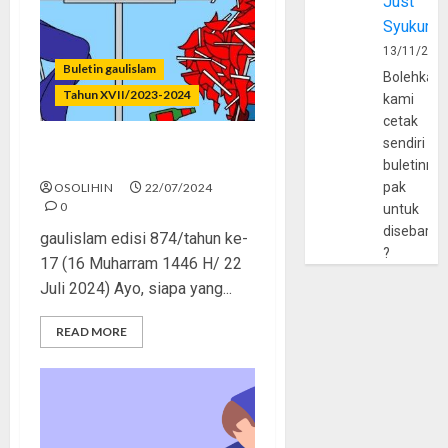
Just
Syukur
13/11/202
Buletin gaulislam
Bolehkah
Tahun XVII/2023-2024
kami
cetak
sendiri
Cowok dan Cewek Red Flag
buletinny
pak
OSOLIHIN
22/07/2024
0
untuk
disebarlu
gaulislam edisi 874/tahun ke-
?
17 (16 Muharram 1446 H/ 22
Juli 2024) Ayo, siapa yang...
READ MORE