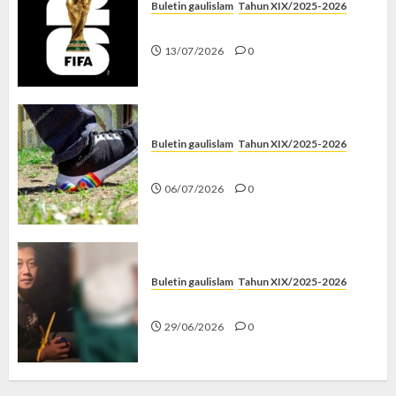
Buletin gaulislam
Tahun XIX/2025-2026
Piala Dunia dan Jari Netizen
13/07/2026
0
Buletin gaulislam
Tahun XIX/2025-2026
Menolak Penyimpangan
06/07/2026
0
Buletin gaulislam
Tahun XIX/2025-2026
Katanya Cinta, Kok Menyiksa?
29/06/2026
0