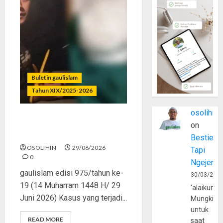
Buletin gaulislam
Tahun XIX/2025-2026
osolihin
Katanya Cinta, Kok
on
Menyiksa?
Bestie
OSOLIHIN
29/06/2026
Tapi
0
Ngejerum
gaulislam edisi 975/tahun ke-
30/03/202
19 (14 Muharram 1448 H/ 29
'alaikumu
Juni 2026) Kasus yang terjadi...
Mungkin
untuk
READ MORE
saat