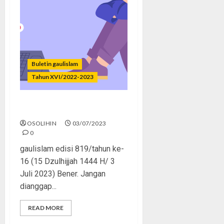
Buletin gaulislam
Tahun XVI/2022-2023
Awas, Revenge Porn!
OSOLIHIN
03/07/2023
0
gaulislam edisi 819/tahun ke-
16 (15 Dzulhijjah 1444 H/ 3
Juli 2023) Bener. Jangan
dianggap...
READ MORE