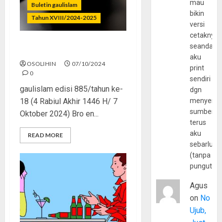
mau
Buletin gaulislam
bikin
Tahun XVIII/2024-2025
versi
cetaknya
seandain
Kok Bablas Banget, Sih?
aku
OSOLIHIN
07/10/2024
print
0
sendiri
gaulislam edisi 885/tahun ke-
dgn
18 (4 Rabiul Akhir 1446 H/ 7
menyerta
sumber
Oktober 2024) Bro en...
terus
aku
READ MORE
sebarluas
(tanpa
pungutan
Agus
on
No
Ujub,