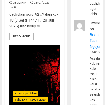
OSOLIHIN
28/07/2025
gaulislam
0
agar
lebih…
gaulislam edisi 927/tahun ke-
18 (3 Safar 1447 H/ 28 Juli
Gwenny
2025) Kita hidup di...
on
Bestie
READ MORE
Tapi
Ngejerum
30/03/202
Assalamu
kak, ini
kalo
mau
bikin
versi
cetaknya
Buletin gaulislam
seandain
Tahun XVIII/2024-2025
aku
print