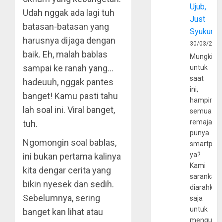
Ujub,
Udah nggak ada lagi tuh
Just
batasan-batasan yang
Syukur
harusnya dijaga dengan
30/03/202
baik. Eh, malah bablas
Mungkin
sampai ke ranah yang…
untuk
saat
hadeuuh, nggak pantes
ini,
banget! Kamu pasti tahu
hampir
lah soal ini. Viral banget,
semua
remaja
tuh.
punya
Ngomongin soal bablas,
smartpho
ya?
ini bukan pertama kalinya
Kami
kita dengar cerita yang
sarankan,
bikin nyesek dan sedih.
diarahkan
Sebelumnya, sering
saja
untuk
banget kan lihat atau
mengunju