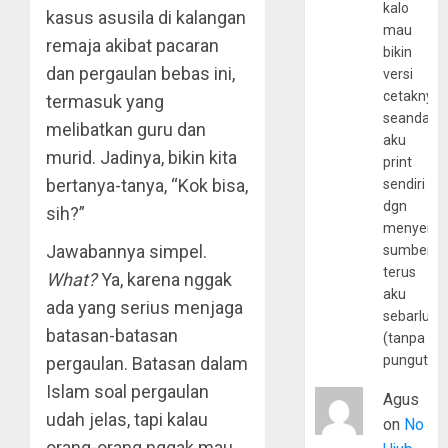
kalo
kasus asusila di kalangan
mau
remaja akibat pacaran
bikin
dan pergaulan bebas ini,
versi
cetaknya
termasuk yang
seandain
melibatkan guru dan
aku
murid. Jadinya, bikin kita
print
bertanya-tanya, “Kok bisa,
sendiri
dgn
sih?”
menyerta
Jawabannya simpel.
sumber
terus
What?
Ya, karena nggak
aku
ada yang serius menjaga
sebarluas
batasan-batasan
(tanpa
pungutan
pergaulan. Batasan dalam
Islam soal pergaulan
Agus
udah jelas, tapi kalau
on
No
orang-orang nggak mau