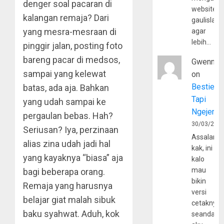
denger soal pacaran di
website
kalangan remaja? Dari
gaulislam
yang mesra-mesraan di
agar
lebih…
pinggir jalan, posting foto
bareng pacar di medsos,
Gwenny
sampai yang kelewat
on
Bestie
batas, ada aja. Bahkan
Tapi
yang udah sampai ke
Ngejerum
pergaulan bebas. Hah?
30/03/202
Seriusan? Iya, perzinaan
Assalamu
alias zina udah jadi hal
kak, ini
yang kayaknya “biasa” aja
kalo
mau
bagi beberapa orang.
bikin
Remaja yang harusnya
versi
belajar giat malah sibuk
cetaknya
baku syahwat. Aduh, kok
seandain