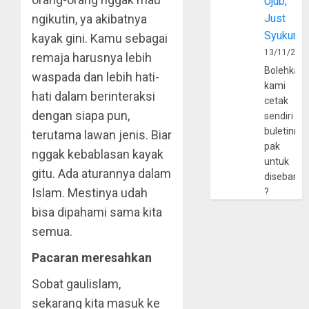
Ujub,
ngikutin, ya akibatnya
Just
Syukur
kayak gini. Kamu sebagai
13/11/202
remaja harusnya lebih
Bolehkah
waspada dan lebih hati-
kami
hati dalam berinteraksi
cetak
dengan siapa pun,
sendiri
buletinny
terutama lawan jenis. Biar
pak
nggak kebablasan kayak
untuk
gitu. Ada aturannya dalam
disebarlu
Islam. Mestinya udah
?
bisa dipahami sama kita
semua.
Pacaran meresahkan
Sobat gaulislam,
sekarang kita masuk ke