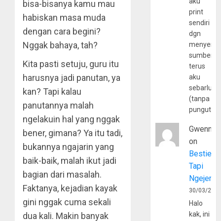
aku
bisa-bisanya kamu mau
print
habiskan masa muda
sendiri
dengan cara begini?
dgn
Nggak bahaya, tah?
menyerta
sumber
Kita pasti setuju, guru itu
terus
harusnya jadi panutan, ya
aku
sebarluas
kan? Tapi kalau
(tanpa
panutannya malah
pungutan
ngelakuin hal yang nggak
Gwenny
bener, gimana? Ya itu tadi,
on
bukannya ngajarin yang
Bestie
baik-baik, malah ikut jadi
Tapi
bagian dari masalah.
Ngejerum
Faktanya, kejadian kayak
30/03/202
gini nggak cuma sekali
Halo
kak, ini
dua kali. Makin banyak