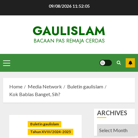
Skip
09/08/2026
11:52:06
to
content
GAULISLAM
BACAAN PAS REMAJA CERDAS
Primary
Menu
Home
Media Network
Buletin gaulislam
Kok Bablas Banget, Sih?
ARCHIVES
Buletin gaulislam
Archives
Tahun XVIII/2024-2025