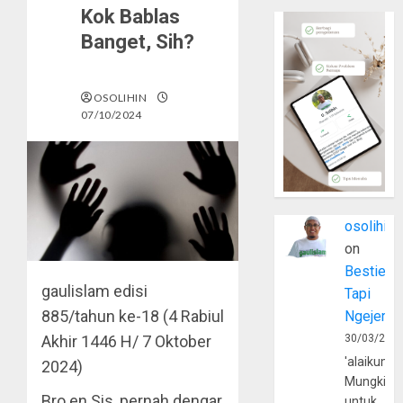
Kok Bablas
Banget, Sih?
OSOLIHIN
07/10/2024
osolihin
on
Bestie
gaulislam
edisi
Tapi
885/tahun ke-18 (4 Rabiul
Ngejerum
Akhir 1446 H/ 7 Oktober
30/03/202
'alaikumu
2024)
Mungkin
Bro en Sis, pernah dengar
untuk