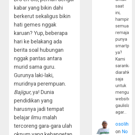
saat
kabar yang bikin dahi
ini,
berkerut sekaligus bikin
hampir
hati gemes nggak
semua
karuan? Yup, beberapa
remaja
punya
hari ke belakang ada
smartpho
berita soal hubungan
ya?
nggak pantas antara
Kami
sarankan,
murid sama guru.
diarahkan
Gurunya laki-laki,
saja
muridnya perempuan.
untuk
Bajigur
, ya! Dunia
mengunju
website
pendidikan yang
gaulislam
harusnya jadi tempat
agar…
belajar ilmu malah
osolihin
tercoreng gara-gara ulah
on
No
oknum yang kebangetan.