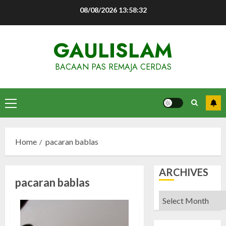
Skip
08/08/2026
13:58:32
to
content
GAULISLAM
BACAAN PAS REMAJA CERDAS
Primary
Menu
Home
pacaran bablas
ARCHIVES
pacaran bablas
Archives