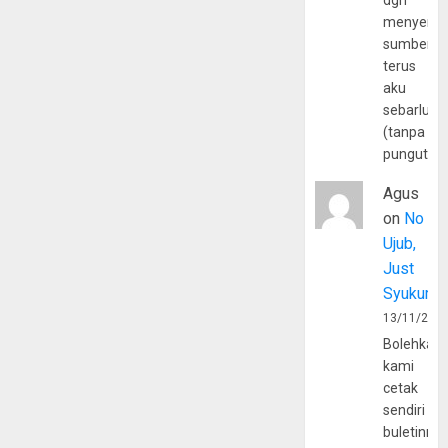
dgn
menyerta
sumber
terus
aku
sebarluas
(tanpa
pungutan
Agus
on
No
Ujub,
Just
Syukur
13/11/202
Bolehkah
kami
cetak
sendiri
buletinny