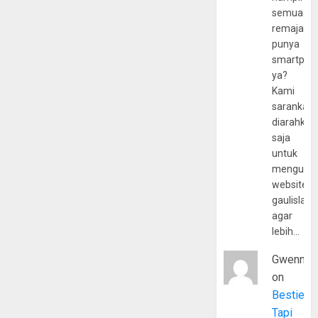
semua
remaja
punya
smartpho
ya?
Kami
sarankan,
diarahkan
saja
untuk
mengunju
website
gaulislam
agar
lebih…
Gwenny
on
Bestie
Tapi