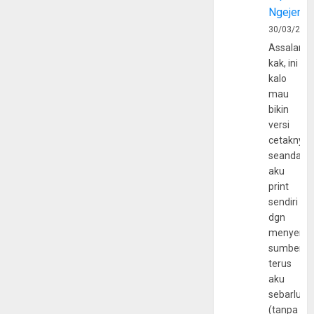
Ngejerum
30/03/202
Assalamu
kak, ini
kalo
mau
bikin
versi
cetaknya
seandain
aku
print
sendiri
dgn
menyerta
sumber
terus
aku
sebarluas
(tanpa