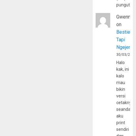
pungutan
Gwenny
on
Bestie
Tapi
Ngejerum
30/03/202
Halo
kak, ini
kalo
mau
bikin
versi
cetaknya
seandain
aku
print
sendiri