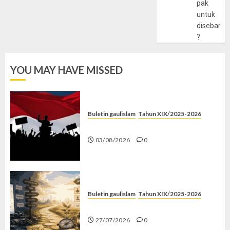
pak
untuk
disebarlu
?
YOU MAY HAVE MISSED
Buletin gaulislam
Tahun XIX/2025-2026
Saat Politik Cuma Gimmick
03/08/2026
0
Buletin gaulislam
Tahun XIX/2025-2026
Saatnya Stop “Find Yourself”
27/07/2026
0