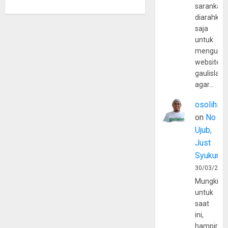
sarankan,
diarahkan
saja
untuk
mengunju
website
gaulislam
agar…
osolihin
on
No
Ujub,
Just
Syukur
30/03/202
Mungkin
untuk
saat
ini,
hampir