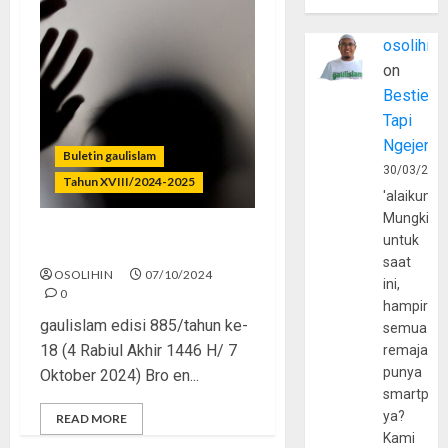
osolihin
on
Bestie
Tapi
Ngejerum
Buletin gaulislam
30/03/202
Tahun XVIII/2024-2025
'alaikumu
Mungkin
untuk
Kok Bablas Banget, Sih?
saat
OSOLIHIN
07/10/2024
ini,
0
hampir
gaulislam edisi 885/tahun ke-
semua
18 (4 Rabiul Akhir 1446 H/ 7
remaja
punya
Oktober 2024) Bro en...
smartpho
ya?
READ MORE
Kami