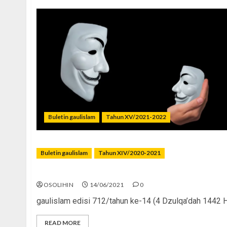
Buletin gaulislam
Tahun XV/2021-2022
Buletin gaulislam
Tahun XIV/2020-2021
Gaul Bebas, Idola, dan Remaja Labil
OSOLIHIN
14/06/2021
0
gaulislam edisi 712/tahun ke-14 (4 Dzulqa’dah 1442 H/ 
READ MORE