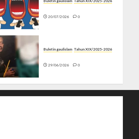
Buletin gaulislam
Tahun XIX/2025-2026
Kenapa Harus Ghibah?
20/07/2026
0
Buletin gaulislam
Tahun XIX/2025-2026
Katanya Cinta, Kok Menyiksa?
29/06/2026
0