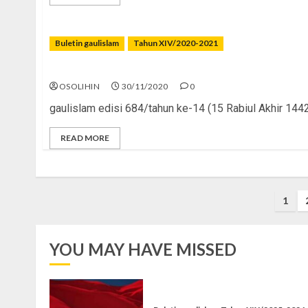
Buletin gaulislam
Tahun XIV/2020-2021
Pantes or Nggak Pantes
OSOLIHIN
30/11/2020
0
gaulislam edisi 684/tahun ke-14 (15 Rabiul Akhir 144
READ MORE
Posts
1
pagination
YOU MAY HAVE MISSED