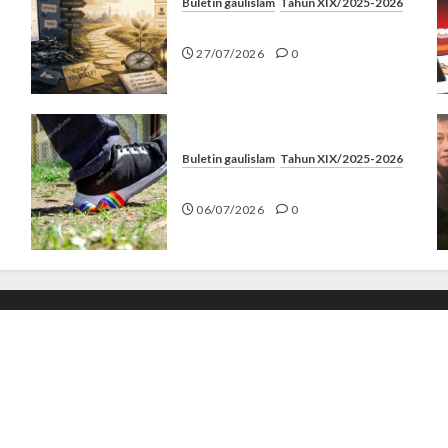
Buletin gaulislam
Tahun XIX/2025-2026
Saatnya Stop “Find Yourself”
27/07/2026
0
Buletin gaulislam
Tahun XIX/2025-2026
Menolak Penyimpangan
06/07/2026
0