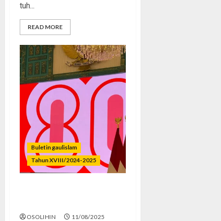
tuh...
READ MORE
Buletin gaulislam
Tahun XVIII/2024-2025
Merdeka Raga, Terjajah
Jiwa
OSOLIHIN
11/08/2025