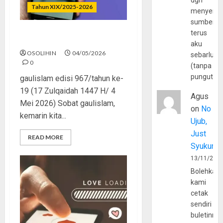
dgn
Tahun XIX/2025-2026
menyerta
sumber
terus
Kenakalan yang Dilegalkan
aku
OSOLIHIN
04/05/2026
sebarluas
0
(tanpa
pungutan
gaulislam edisi 967/tahun ke-
19 (17 Zulqaidah 1447 H/ 4
Agus
Mei 2026) Sobat gaulislam,
on
No
kemarin kita...
Ujub,
Just
READ MORE
Syukur
13/11/202
Bolehkah
kami
cetak
sendiri
buletinny