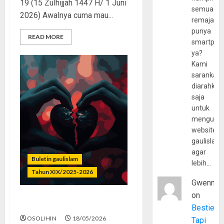
19 (15 Zulhijjah 1447 H/ 1 Juni
semua
2026) Awalnya cuma mau...
remaja
punya
READ MORE
smartpho
ya?
Kami
sarankan,
diarahkan
saja
untuk
mengunju
website
gaulislam
agar
Buletin gaulislam
lebih…
Tahun XIX/2025-2026
Gwenny
on
Dosa Rasa Bahagia
Bestie
OSOLIHIN
18/05/2026
Tapi