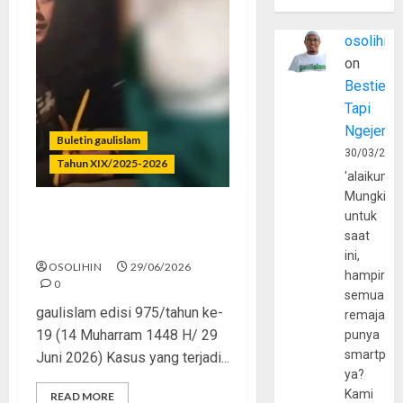
osolihin
on
Bestie
Tapi
Ngejerum
Buletin gaulislam
30/03/202
Tahun XIX/2025-2026
'alaikumu
Mungkin
untuk
Katanya Cinta, Kok
saat
Menyiksa?
ini,
OSOLIHIN
29/06/2026
hampir
0
semua
gaulislam edisi 975/tahun ke-
remaja
19 (14 Muharram 1448 H/ 29
punya
smartpho
Juni 2026) Kasus yang terjadi...
ya?
Kami
READ MORE