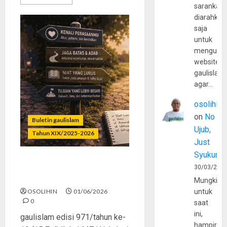
sarankan,
diarahkan
saja
untuk
mengunju
website
gaulislam
agar…
osolihin
on
No
Buletin gaulislam
Ujub,
Tahun XIX/2025-2026
Just
Syukur
Rasa Itu Fitrah, Tapi Perlu
30/03/202
Arah
Mungkin
OSOLIHIN
01/06/2026
untuk
0
saat
ini,
gaulislam edisi 971/tahun ke-
hampir