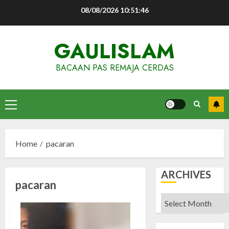
Skip
08/08/2026
10:51:47
to
content
GAULISLAM
BACAAN PAS REMAJA CERDAS
Primary
Menu
Home
pacaran
ARCHIVES
pacaran
Archives