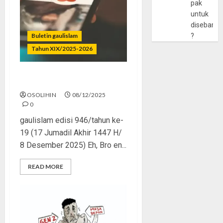
pak
untuk
disebarlu
Buletin gaulislam
?
Tahun XIX/2025-2026
Swipe Iman or Ghost Zina?
OSOLIHIN
08/12/2025
0
gaulislam edisi 946/tahun ke-
19 (17 Jumadil Akhir 1447 H/
8 Desember 2025) Eh, Bro en...
READ MORE