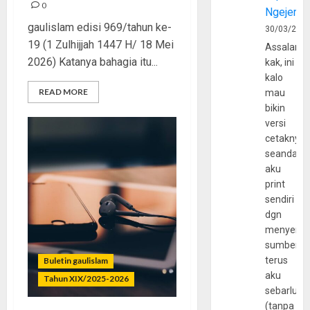
0
Ngejerum
gaulislam edisi 969/tahun ke-
30/03/202
19 (1 Zulhijjah 1447 H/ 18 Mei
Assalamu
2026) Katanya bahagia itu...
kak, ini
kalo
READ MORE
mau
bikin
versi
cetaknya
seandain
aku
print
sendiri
dgn
menyerta
sumber
terus
Buletin gaulislam
aku
Tahun XIX/2025-2026
sebarluas
(tanpa