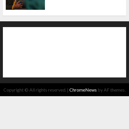
Copyright © All rights reserved.
|
ChromeNews
by AF themes.