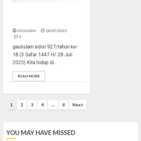
Virus Dihindari, Zina
Dimaklumi
OSOLIHIN
28/07/2025
0
gaulislam edisi 927/tahun ke-
18 (3 Safar 1447 H/ 28 Juli
2025) Kita hidup di...
READ MORE
Posts
1
2
3
4
…
8
Next
pagination
YOU MAY HAVE MISSED