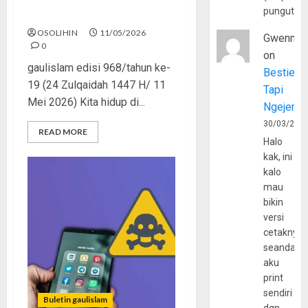
pungutan
Islam Bukan Playlist
OSOLIHIN
11/05/2026
Gwenny
0
on
gaulislam edisi 968/tahun ke-
Bestie
19 (24 Zulqaidah 1447 H/ 11
Tapi
Mei 2026) Kita hidup di...
Ngejerum
30/03/202
READ MORE
Halo
kak, ini
kalo
mau
bikin
versi
cetaknya
seandain
aku
print
sendiri
Buletin gaulislam