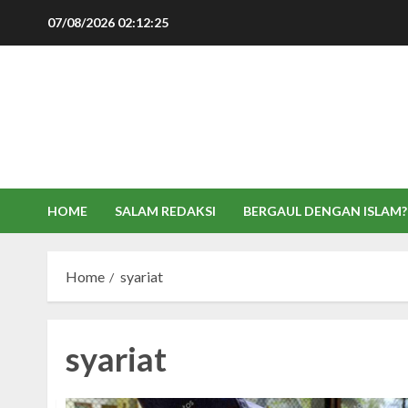
Skip
07/08/2026
02:12:26
to
content
HOME
SALAM REDAKSI
BERGAUL DENGAN ISLAM?
Home
syariat
syariat