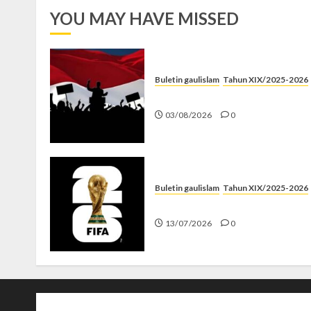
YOU MAY HAVE MISSED
Buletin gaulislam
Tahun XIX/2025-2026
Saat Politik Cuma Gimmick
03/08/2026
0
Buletin gaulislam
Tahun XIX/2025-2026
Piala Dunia dan Jari Netizen
13/07/2026
0