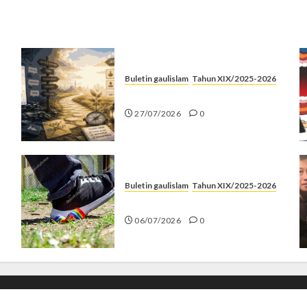
Buletin gaulislam
Tahun XIX/2025-2026
Saatnya Stop “Find Yourself”
27/07/2026
0
Buletin gaulislam
Tahun XIX/2025-2026
Menolak Penyimpangan
06/07/2026
0