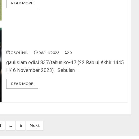
READ MORE
DNA Mujahid
OSOLIHIN
06/11/2023
0
gaulislam edisi 837/tahun ke-17 (22 Rabiul Akhir 1445
H/ 6 November 2023) Sebulan...
READ MORE
4
…
6
Next