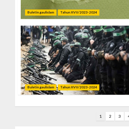
Buletin gaulislam
Tahun XVII/2023-2024
Buletin gaulislam
Tahun XVII/2023-2024
Posts
1
2
3
pagination