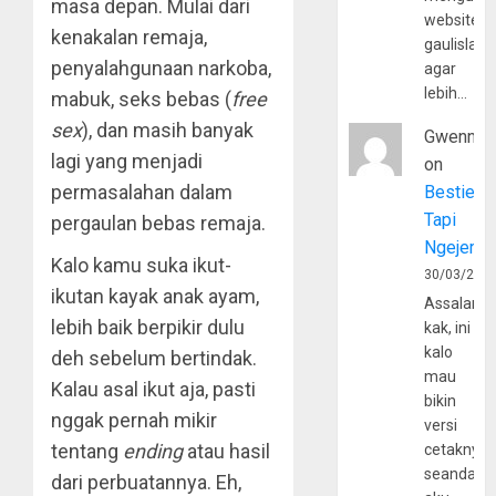
masa depan. Mulai dari
website
kenakalan remaja,
gaulislam
penyalahgunaan narkoba,
agar
lebih…
mabuk, seks bebas (
free
sex
), dan masih banyak
Gwenny
lagi yang menjadi
on
permasalahan dalam
Bestie
Tapi
pergaulan bebas remaja.
Ngejerum
Kalo kamu suka ikut-
30/03/202
ikutan kayak anak ayam,
Assalamu
lebih baik berpikir dulu
kak, ini
kalo
deh sebelum bertindak.
mau
Kalau asal ikut aja, pasti
bikin
nggak pernah mikir
versi
tentang
ending
atau hasil
cetaknya
seandain
dari perbuatannya. Eh,