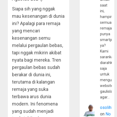
saat
Siapa sih yang nggak
ini,
mau kesenangan di dunia
hampir
semua
ini? Apalagi para remaja
remaja
yang mencari
punya
kesenangan semu
smartpho
melalui pergaulan bebas,
ya?
Kami
tapi nggak mikirin akibat
sarankan,
nyata bagi mereka. Tren
diarahkan
pergaulan bebas sudah
saja
berakar di dunia ini,
untuk
mengunju
terutama di kalangan
website
remaja yang suka
gaulislam
terbawa arus dunia
agar…
modern. Ini fenomena
osolihin
yang sudah menjadi
on
No