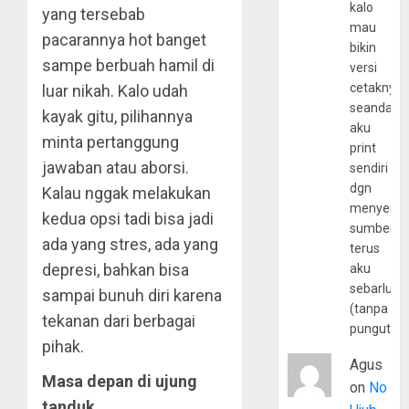
kalo
yang tersebab
mau
pacarannya hot banget
bikin
sampe berbuah hamil di
versi
cetaknya
luar nikah. Kalo udah
seandain
kayak gitu, pilihannya
aku
minta pertanggung
print
jawaban atau aborsi.
sendiri
dgn
Kalau nggak melakukan
menyerta
kedua opsi tadi bisa jadi
sumber
ada yang stres, ada yang
terus
depresi, bahkan bisa
aku
sebarluas
sampai bunuh diri karena
(tanpa
tekanan dari berbagai
pungutan
pihak.
Agus
Masa depan di ujung
on
No
tanduk