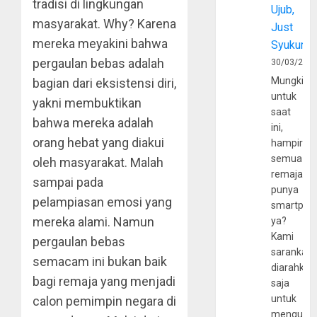
tradisi di lingkungan
Ujub,
masyarakat. Why? Karena
Just
mereka meyakini bahwa
Syukur
pergaulan bebas adalah
30/03/202
Mungkin
bagian dari eksistensi diri,
untuk
yakni membuktikan
saat
bahwa mereka adalah
ini,
orang hebat yang diakui
hampir
semua
oleh masyarakat. Malah
remaja
sampai pada
punya
pelampiasan emosi yang
smartpho
mereka alami. Namun
ya?
Kami
pergaulan bebas
sarankan,
semacam ini bukan baik
diarahkan
bagi remaja yang menjadi
saja
untuk
calon pemimpin negara di
mengunju