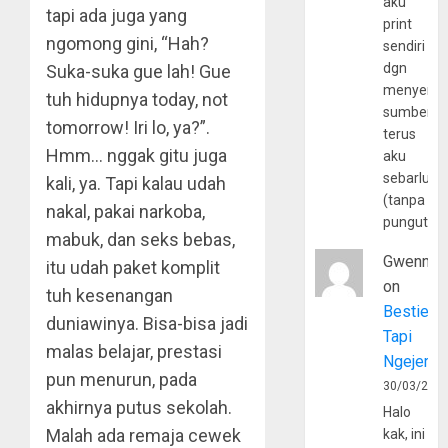
aku
tapi ada juga yang
print
ngomong gini, “Hah?
sendiri
dgn
Suka-suka gue lah! Gue
menyerta
tuh hidupnya today, not
sumber
tomorrow! Iri lo, ya?”.
terus
Hmm… nggak gitu juga
aku
sebarluas
kali, ya. Tapi kalau udah
(tanpa
nakal, pakai narkoba,
pungutan
mabuk, dan seks bebas,
Gwenny
itu udah paket komplit
on
tuh kesenangan
Bestie
duniawinya. Bisa-bisa jadi
Tapi
malas belajar, prestasi
Ngejerum
pun menurun, pada
30/03/202
akhirnya putus sekolah.
Halo
Malah ada remaja cewek
kak, ini