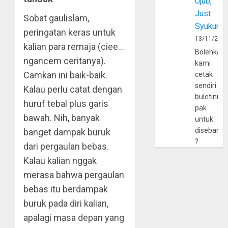
Ujub,
Just
Sobat gaulislam,
Syukur
peringatan keras untuk
13/11/202
kalian para remaja (ciee…
Bolehkah
ngancem ceritanya).
kami
Camkan ini baik-baik.
cetak
sendiri
Kalau perlu catat dengan
buletinny
huruf tebal plus garis
pak
bawah. Nih, banyak
untuk
disebarlu
banget dampak buruk
?
dari pergaulan bebas.
Kalau kalian nggak
merasa bahwa pergaulan
bebas itu berdampak
buruk pada diri kalian,
apalagi masa depan yang