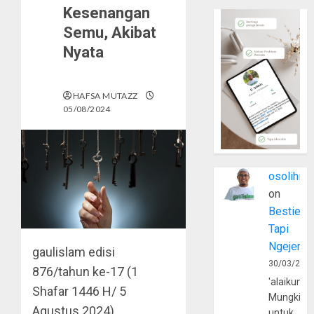
Kesenangan
Semu, Akibat
Nyata
HAFSA MUTAZZ
05/08/2024
osolihin
on
Bestie
Tapi
Ngejerum
gaulislam
edisi
30/03/202
876/tahun ke-17 (1
'alaikumu
Shafar 1446 H/ 5
Mungkin
Agustus 2024)
untuk