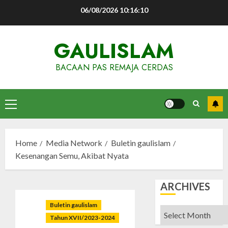
Skip
06/08/2026
10:16:11
to
content
GAULISLAM
BACAAN PAS REMAJA CERDAS
Primary
Menu
Home
Media Network
Buletin gaulislam
Kesenangan Semu, Akibat Nyata
ARCHIVES
Buletin gaulislam
Archives
Tahun XVII/2023-2024