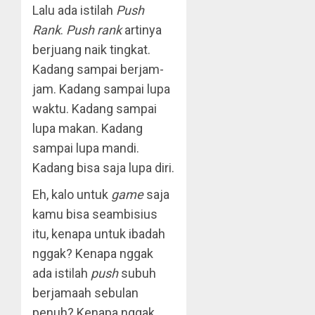
Lalu ada istilah
Push
Rank
.
Push rank
artinya
berjuang naik tingkat.
Kadang sampai berjam-
jam. Kadang sampai lupa
waktu. Kadang sampai
lupa makan. Kadang
sampai lupa mandi.
Kadang bisa saja lupa diri.
Eh, kalo untuk
game
saja
kamu bisa seambisius
itu, kenapa untuk ibadah
nggak? Kenapa nggak
ada istilah
push
subuh
berjamaah sebulan
penuh? Kenapa nggak