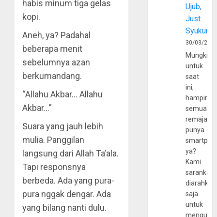
habis minum tiga gelas
Ujub,
kopi.
Just
Syukur
Aneh, ya? Padahal
30/03/202
beberapa menit
Mungkin
sebelumnya azan
untuk
berkumandang.
saat
ini,
“Allahu Akbar… Allahu
hampir
Akbar…”
semua
remaja
Suara yang jauh lebih
punya
mulia. Panggilan
smartpho
ya?
langsung dari Allah Ta’ala.
Kami
Tapi responsnya
sarankan,
berbeda. Ada yang pura-
diarahkan
pura nggak dengar. Ada
saja
untuk
yang bilang nanti dulu.
mengunju