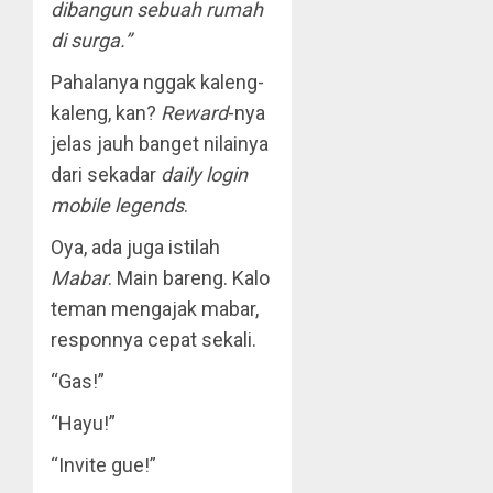
dibangun sebuah rumah
di surga.”
Pahalanya nggak kaleng-
kaleng, kan?
Reward
-nya
jelas jauh banget nilainya
dari sekadar
daily login
mobile legends
.
Oya, ada juga istilah
Mabar
. Main bareng. Kalo
teman mengajak mabar,
responnya cepat sekali.
“Gas!”
“Hayu!”
“Invite gue!”