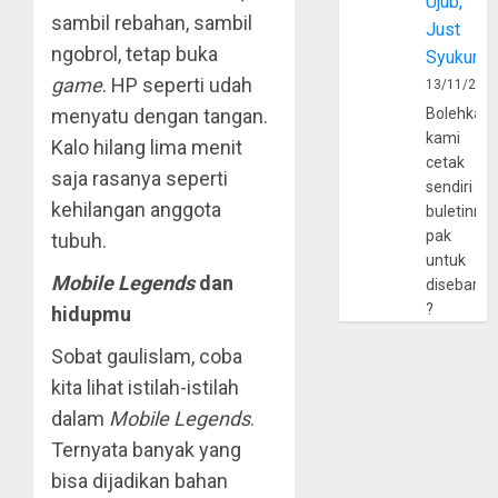
Ujub,
sambil rebahan, sambil
Just
ngobrol, tetap buka
Syukur
game
. HP seperti udah
13/11/202
Bolehkah
menyatu dengan tangan.
kami
Kalo hilang lima menit
cetak
saja rasanya seperti
sendiri
kehilangan anggota
buletinny
pak
tubuh.
untuk
Mobile Legends
dan
disebarlu
?
hidupmu
Sobat gaulislam, coba
kita lihat istilah-istilah
dalam
Mobile Legends
.
Ternyata banyak yang
bisa dijadikan bahan