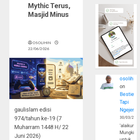
Mythic Terus,
Masjid Minus
OSOLIHIN
22/06/2026
osolihin
on
Bestie
Tapi
gaulislam
edisi
Ngejerum
974/tahun ke-19 (7
30/03/202
'alaikumu
Muharram 1448 H/ 22
Mungkin
Juni 2026)
untuk