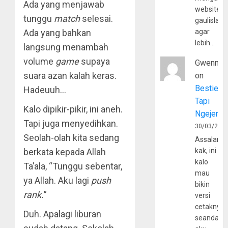
Ada yang menjawab
website
tunggu
match
selesai.
gaulislam
agar
Ada yang bahkan
lebih…
langsung menambah
volume
game
supaya
Gwenny
suara azan kalah keras.
on
Bestie
Hadeuuh…
Tapi
Kalo dipikir-pikir, ini aneh.
Ngejerum
Tapi juga menyedihkan.
30/03/202
Seolah-olah kita sedang
Assalamu
kak, ini
berkata kepada Allah
kalo
Ta’ala, “Tunggu sebentar,
mau
ya Allah. Aku lagi
push
bikin
rank.
”
versi
cetaknya
Duh. Apalagi liburan
seandain