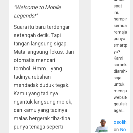
saat
“Welcome to Mobile
ini,
Legends!”
hampir
semua
Suara itu baru terdengar
remaja
setengah detik. Tapi
punya
tangan langsung sigap.
smartpho
Mata langsung fokus. Jari
ya?
Kami
otomatis mencari
sarankan,
tombol. Hmm… yang
diarahkan
tadinya rebahan
saja
untuk
mendadak duduk tegak.
mengunju
Kamu yang tadinya
website
ngantuk langsung melek,
gaulislam
dan kamu yang tadinya
agar…
malas bergerak tiba-tiba
osolihin
punya tenaga seperti
on
No