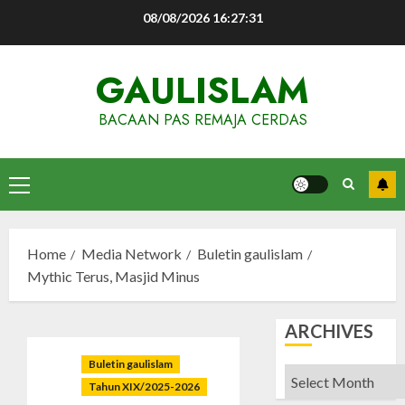
Skip
08/08/2026
16:27:32
to
content
GAULISLAM
BACAAN PAS REMAJA CERDAS
Primary
Menu
Home
Media Network
Buletin gaulislam
Mythic Terus, Masjid Minus
ARCHIVES
Buletin gaulislam
Archives
Tahun XIX/2025-2026