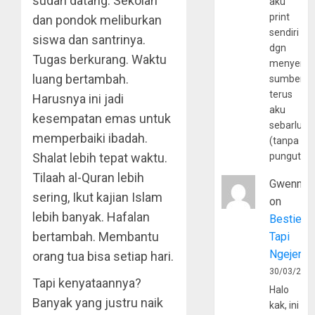
sudah datang. Sekolah
aku
print
dan pondok meliburkan
sendiri
siswa dan santrinya.
dgn
Tugas berkurang. Waktu
menyerta
luang bertambah.
sumber
terus
Harusnya ini jadi
aku
kesempatan emas untuk
sebarluas
memperbaiki ibadah.
(tanpa
pungutan
Shalat lebih tepat waktu.
Tilaah al-Quran lebih
Gwenny
sering, Ikut kajian Islam
on
lebih banyak. Hafalan
Bestie
bertambah. Membantu
Tapi
Ngejerum
orang tua bisa setiap hari.
30/03/202
Tapi kenyataannya?
Halo
Banyak yang justru naik
kak, ini