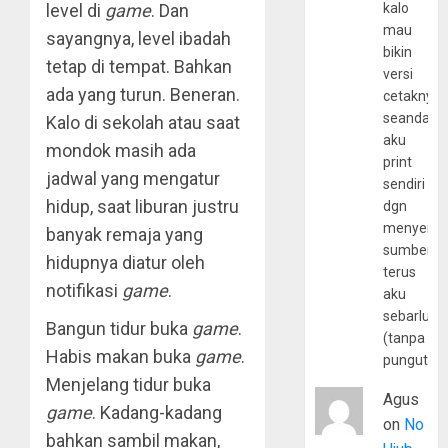
kalo
level di
game
. Dan
mau
sayangnya, level ibadah
bikin
tetap di tempat. Bahkan
versi
ada yang turun. Beneran.
cetaknya
seandain
Kalo di sekolah atau saat
aku
mondok masih ada
print
jadwal yang mengatur
sendiri
hidup, saat liburan justru
dgn
menyerta
banyak remaja yang
sumber
hidupnya diatur oleh
terus
notifikasi
game
.
aku
sebarluas
Bangun tidur buka
game
.
(tanpa
Habis makan buka
game
.
pungutan
Menjelang tidur buka
Agus
game
. Kadang-kadang
on
No
bahkan sambil makan,