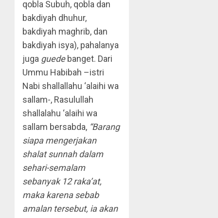
qobla Subuh, qobla dan
bakdiyah dhuhur,
bakdiyah maghrib, dan
bakdiyah isya), pahalanya
juga
guede
banget. Dari
Ummu Habibah –istri
Nabi shallallahu ‘alaihi wa
sallam-, Rasulullah
shallalahu ‘alaihi wa
sallam bersabda,
“Barang
siapa mengerjakan
shalat sunnah dalam
sehari-semalam
sebanyak 12 raka’at,
maka karena sebab
amalan tersebut, ia akan