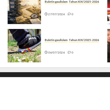
Buletin gaulislam
Tahun XIX/2025-2026
Saatnya Stop “Find Yourself”
27/07/2026
0
Buletin gaulislam
Tahun XIX/2025-2026
Menolak Penyimpangan
06/07/2026
0