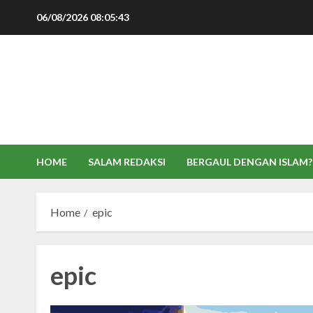
Skip
06/08/2026
08:05:44
to
content
HOME
SALAM REDAKSI
BERGAUL DENGAN ISLAM?
Home
epic
epic