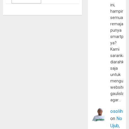
ini,
hampir
semua
remaja
punya
smartpho
ya?
Kami
sarankan,
diarahkan
saja
untuk
mengunju
website
gaulislam
agar…
osolihin
on
No
Ujub,