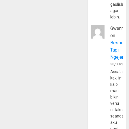
gaulislam
agar
lebih…
Gwenny
on
Bestie
Tapi
Ngejerum
30/03/202
Assalamu
kak, ini
kalo
mau
bikin
versi
cetaknya
seandain
aku
print