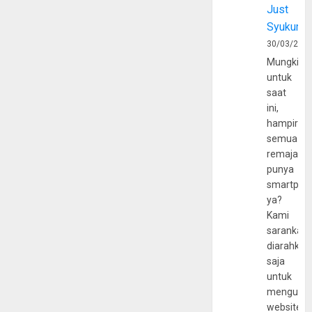
Just
Syukur
30/03/202
Mungkin
untuk
saat
ini,
hampir
semua
remaja
punya
smartpho
ya?
Kami
sarankan,
diarahkan
saja
untuk
mengunju
website