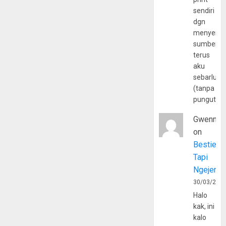
sendiri
dgn
menyerta
sumber
terus
aku
sebarluas
(tanpa
pungutan
Gwenny
on
Bestie
Tapi
Ngejerum
30/03/202
Halo
kak, ini
kalo