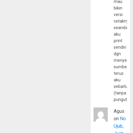
mau
bikin
versi
cetaknya
seandain
aku
print
sendiri
dgn
menyerta
sumber
terus
aku
sebarluas
(tanpa
pungutan
Agus
on
No
Ujub,