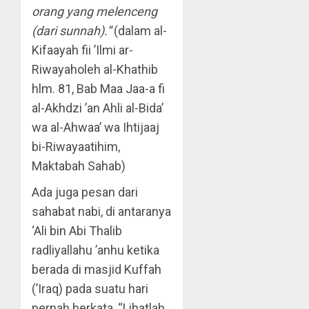
orang yang melenceng
(dari sunnah).”
(dalam al-
Kifaayah fii ’Ilmi ar-
Riwayaholeh al-Khathib
hlm. 81, Bab Maa Jaa-a fi
al-Akhdzi ’an Ahli al-Bida’
wa al-Ahwaa’ wa Ihtijaaj
bi-Riwayaatihim,
Maktabah Sahab)
Ada juga pesan dari
sahabat nabi, di antaranya
‘Ali bin Abi Thalib
radliyallahu ’anhu ketika
berada di masjid Kuffah
(’Iraq) pada suatu hari
pernah berkata, “Lihatlah