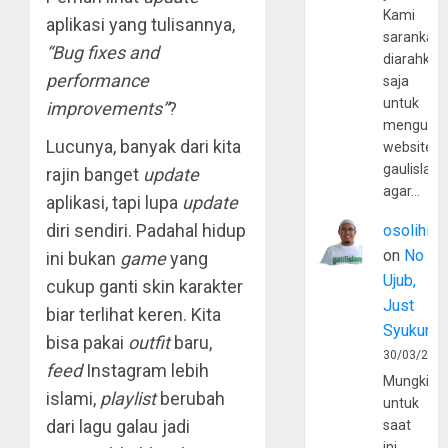
Kami
aplikasi yang tulisannya,
sarankan,
“Bug fixes and
diarahkan
performance
saja
untuk
improvements”
?
mengunju
Lucunya, banyak dari kita
website
gaulislam
rajin banget
update
agar…
aplikasi, tapi lupa
update
diri sendiri. Padahal hidup
osolihin
on
No
ini bukan
game
yang
Ujub,
cukup ganti skin karakter
Just
biar terlihat keren. Kita
Syukur
bisa pakai
outfit
baru,
30/03/202
feed
Instagram lebih
Mungkin
islami,
playlist
berubah
untuk
dari lagu galau jadi
saat
ini,