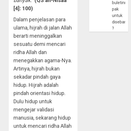
banyak.”
(QS an-Nisaa
buletinny
[4]: 100)
pak
untuk
Dalam penjelasan para
disebarlu
ulama, hijrah di jalan Allah
?
berarti meninggalkan
sesuatu demi mencari
ridha Allah dan
menegakkan agama-Nya.
Artinya, hijrah bukan
sekadar pindah gaya
hidup. Hijrah adalah
pindah orientasi hidup.
Dulu hidup untuk
mengejar validasi
manusia, sekarang hidup
untuk mencari ridha Allah