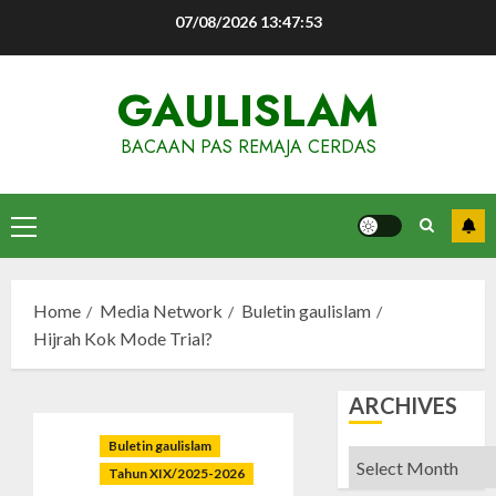
Skip
07/08/2026
13:47:54
to
content
GAULISLAM
BACAAN PAS REMAJA CERDAS
Primary
Menu
Home
Media Network
Buletin gaulislam
Hijrah Kok Mode Trial?
ARCHIVES
Buletin gaulislam
Archives
Tahun XIX/2025-2026