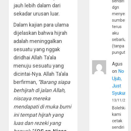
sendiri
jauh lebih dalam dari
dgn
sekadar urusan luar.
menyerta
sumber
Dalam kajian para ulama
terus
dijelaskan bahwa hijrah
aku
sebarluas
adalah meninggalkan
(tanpa
sesuatu yang nggak
pungutan
diridhai Allah Ta’ala
Agus
menuju sesuatu yang
on
No
dicintai-Nya. Allah Ta’ala
Ujub,
berfirman,
“Barang siapa
Just
berhijrah di jalan Allah,
Syukur
niscaya mereka
13/11/202
mendapati di muka bumi
Bolehkah
ini tempat hijrah yang
kami
cetak
luas dan rezeki yang
sendiri