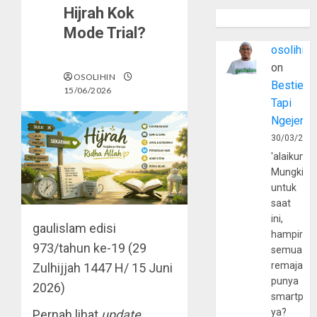
Hijrah Kok
Mode Trial?
osolihin
on
OSOLIHIN
Bestie
15/06/2026
Tapi
Ngejerum
30/03/202
'alaikumu
Mungkin
untuk
saat
ini,
gaulislam
edisi
hampir
973/tahun ke-19 (29
semua
remaja
Zulhijjah 1447 H/ 15 Juni
punya
2026)
smartpho
ya?
Pernah lihat
update