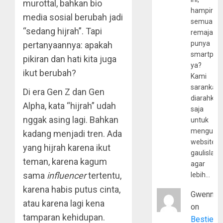
murottal, bahkan bio
hampir
media sosial berubah jadi
semua
“sedang hijrah”. Tapi
remaja
punya
pertanyaannya: apakah
smartpho
pikiran dan hati kita juga
ya?
ikut berubah?
Kami
sarankan,
Di era Gen Z dan Gen
diarahkan
Alpha, kata “hijrah” udah
saja
nggak asing lagi. Bahkan
untuk
mengunju
kadang menjadi tren. Ada
website
yang hijrah karena ikut
gaulislam
teman, karena kagum
agar
sama
influencer
tertentu,
lebih…
karena habis putus cinta,
Gwenny
atau karena lagi kena
on
tamparan kehidupan.
Bestie