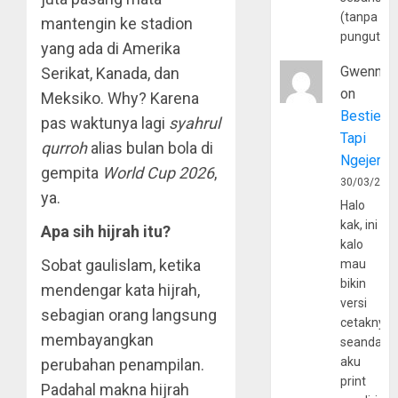
(tanpa
mantengin ke stadion
pungutan
yang ada di Amerika
Gwenny
Serikat, Kanada, dan
on
Meksiko. Why? Karena
Bestie
pas waktunya lagi
syahrul
Tapi
qurroh
alias bulan bola di
Ngejerum
gempita
World Cup 2026
,
30/03/202
ya.
Halo
kak, ini
Apa sih hijrah itu?
kalo
Sobat gaulislam, ketika
mau
bikin
mendengar kata hijrah,
versi
sebagian orang langsung
cetaknya
membayangkan
seandain
aku
perubahan penampilan.
print
Padahal makna hijrah