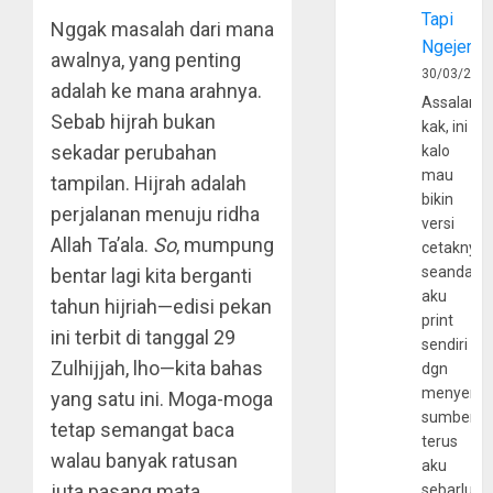
Tapi
Nggak masalah dari mana
Ngejerum
awalnya, yang penting
30/03/202
adalah ke mana arahnya.
Assalamu
Sebab hijrah bukan
kak, ini
sekadar perubahan
kalo
mau
tampilan. Hijrah adalah
bikin
perjalanan menuju ridha
versi
Allah Ta’ala.
So
, mumpung
cetaknya
seandain
bentar lagi kita berganti
aku
tahun hijriah—edisi pekan
print
ini terbit di tanggal 29
sendiri
Zulhijjah, lho—kita bahas
dgn
menyerta
yang satu ini. Moga-moga
sumber
tetap semangat baca
terus
walau banyak ratusan
aku
juta pasang mata
sebarluas