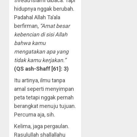
thread
islami dibaca. Tapi
hidupnya nggak berubah.
Padahal Allah Ta’ala
berfirman,
“Amat besar
kebencian di sisi Allah
bahwa kamu
mengatakan apa yang
tidak kamu kerjakan.”
(QS ash-Shaff [61]: 3)
Itu artinya, ilmu tanpa
amal seperti menyimpan
peta tetapi nggak pernah
berangkat menuju tujuan.
Percuma aja, sih.
Kelima, jaga pergaulan.
Rasulullah shallallahu