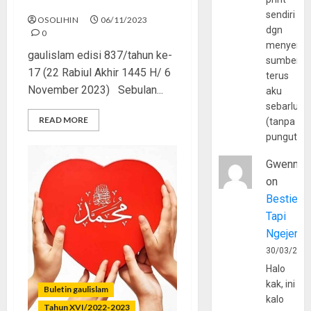
DNA Mujahid
sendiri
OSOLIHIN
06/11/2023
dgn
0
menyerta
gaulislam edisi 837/tahun ke-
sumber
17 (22 Rabiul Akhir 1445 H/ 6
terus
November 2023) Sebulan...
aku
sebarluas
READ MORE
(tanpa
pungutan
Gwenny
on
Bestie
Tapi
Ngejerum
30/03/202
Halo
kak, ini
Buletin gaulislam
kalo
Tahun XVI/2022-2023