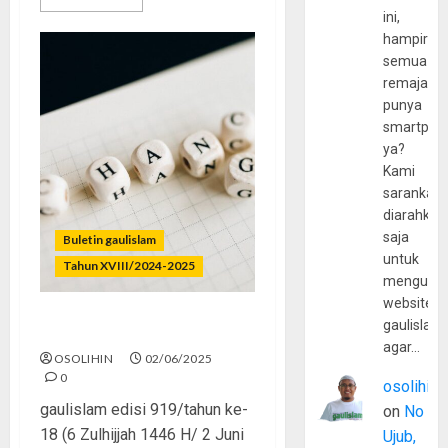
ini,
hampir
semua
remaja
punya
smartpho
ya?
Kami
sarankan,
diarahkan
saja
Buletin gaulislam
untuk
Tahun XVIII/2024-2025
mengunju
website
gaulislam
Berubah, Berjaya, Bahagia
agar…
OSOLIHIN
02/06/2025
0
osolihin
gaulislam edisi 919/tahun ke-
on
No
18 (6 Zulhijjah 1446 H/ 2 Juni
Ujub,