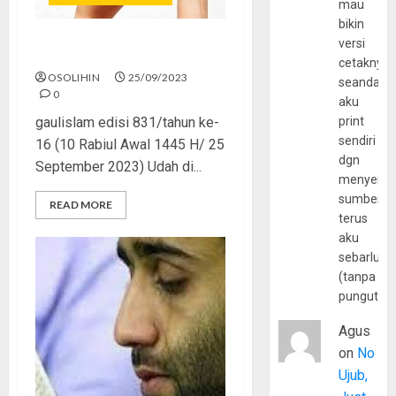
mau
bikin
versi
Mencintai Nabi
cetaknya
OSOLIHIN
25/09/2023
seandain
0
aku
gaulislam edisi 831/tahun ke-
print
sendiri
16 (10 Rabiul Awal 1445 H/ 25
dgn
September 2023) Udah di...
menyerta
sumber
READ MORE
terus
aku
sebarluas
(tanpa
pungutan
Agus
on
No
Ujub,