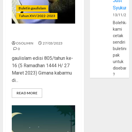
Just
Syukur
Buletin gaulislam
13/11/202
Tahun XVI/2022-2023
Bolehkah
kami
Hiburan dan Ibadah
cetak
sendiri
OSOLIHIN
27/03/2023
buletinny
0
pak
gaulislam edisi 805/tahun ke-
untuk
16 (5 Ramadhan 1444 H/ 27
disebarlu
Maret 2023) Gimana kabarmu
?
di...
READ MORE