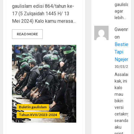
gaulislam
gaulislam edisi 864/tahun ke-
agar
17 (5 Zulqaidah 1445 H/ 13
lebih…
Mei 2024) Kalo kamu merasa...
Gwenny
READ MORE
on
Bestie
Tapi
Ngejerum
30/03/202
Assalamu
kak, ini
kalo
mau
bikin
Buletin gaulislam
versi
cetaknya
Tahun XVII/2023-2024
seandain
aku
print