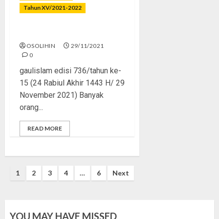
Tahun XV/2021-2022
Nikmati Hidupmu!
OSOLIHIN
29/11/2021
0
gaulislam edisi 736/tahun ke-
15 (24 Rabiul Akhir 1443 H/ 29
November 2021) Banyak
orang...
READ MORE
Posts
1
2
3
4
…
6
Next
pagination
YOU MAY HAVE MISSED