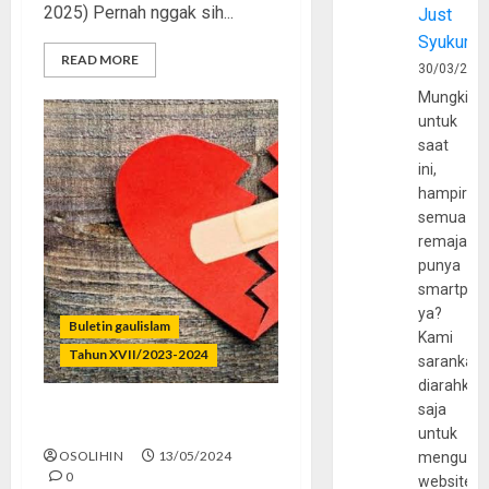
2025) Pernah nggak sih...
Just
Syukur
READ MORE
30/03/202
Mungkin
untuk
saat
ini,
hampir
semua
remaja
punya
smartpho
ya?
Buletin gaulislam
Kami
Tahun XVII/2023-2024
sarankan,
diarahkan
saja
Luka Batin
untuk
OSOLIHIN
13/05/2024
mengunju
0
website