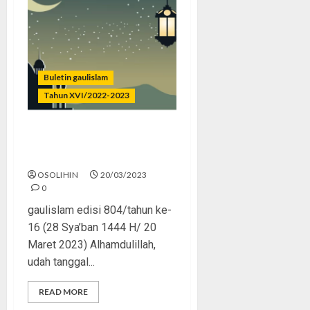
Buletin gaulislam
Tahun XVI/2022-2023
Sambut Ramadhan, Jangan
Gabut
OSOLIHIN
20/03/2023
0
gaulislam edisi 804/tahun ke-
16 (28 Sya’ban 1444 H/ 20
Maret 2023) Alhamdulillah,
udah tanggal...
READ MORE