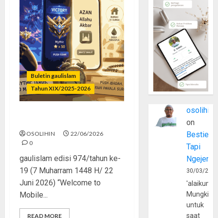
Buletin gaulislam
Tahun XIX/2025-2026
osolihin
Mythic Terus, Masjid Minus
on
OSOLIHIN
22/06/2026
Bestie
0
Tapi
gaulislam edisi 974/tahun ke-
Ngejerum
19 (7 Muharram 1448 H/ 22
30/03/202
Juni 2026) “Welcome to
'alaikumu
Mobile...
Mungkin
untuk
saat
READ MORE