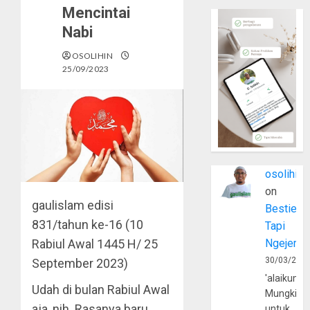
Mencintai
Nabi
OSOLIHIN
25/09/2023
osolihin
on
gaulislam edisi
Bestie
831/tahun ke-16 (10
Tapi
Ngejerum
Rabiul Awal 1445 H/ 25
30/03/202
September 2023)
'alaikumu
Udah di bulan Rabiul Awal
Mungkin
aja, nih. Rasanya baru
untuk