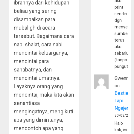
aku
ibrahnya dari kehidupan
print
beliau yang sering
sendiri
disampaikan para
dgn
menyerta
mubaligh di acara
sumber
tersebut. Bagaimana cara
terus
nabi shalat, cara nabi
aku
mencintai keluarganya,
sebarluas
(tanpa
mencintai para
pungutan
sahabatnya, dan
mencintai umatnya.
Gwenny
on
Layaknya orang yang
Bestie
mencintai, maka kita akan
Tapi
senantiasa
Ngejerum
mengingatnya, mengikuti
30/03/202
apa yang dimintanya,
Halo
mencontoh apa yang
kak, ini