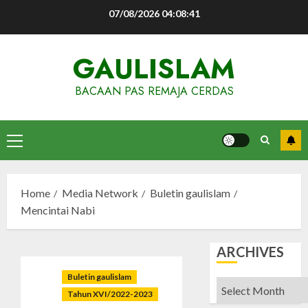
Skip
07/08/2026
04:08:42
to
content
GAULISLAM
BACAAN PAS REMAJA CERDAS
Primary
Menu
Home
Media Network
Buletin gaulislam
Mencintai Nabi
ARCHIVES
Buletin gaulislam
Archives
Tahun XVI/2022-2023