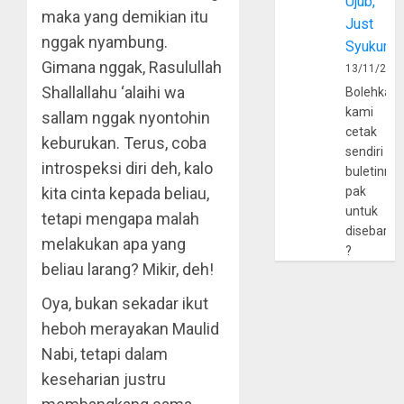
Ujub,
maka yang demikian itu
Just
nggak nyambung.
Syukur
Gimana nggak, Rasulullah
13/11/202
Shallallahu ‘alaihi wa
Bolehkah
kami
sallam nggak nyontohin
cetak
keburukan. Terus, coba
sendiri
introspeksi diri deh, kalo
buletinny
pak
kita cinta kepada beliau,
untuk
tetapi mengapa malah
disebarlu
melakukan apa yang
?
beliau larang? Mikir, deh!
Oya, bukan sekadar ikut
heboh merayakan Maulid
Nabi, tetapi dalam
keseharian justru