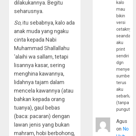
dilakukannya. Begitu
kalo
mau
seharusnya.
bikin
So
, itu sebabnya, kalo ada
versi
cetaknya
anak muda yang ngaku
seandain
cinta kepada Nabi
aku
Muhammad Shallallahu
print
sendiri
‘alaihi wa sallam, tetapi
dgn
lisannya kasar, sering
menyerta
menghina kawannya,
sumber
lidahnya tajam dalam
terus
aku
mencela kawannya (atau
sebarluas
bahkan kepada orang
(tanpa
tuanya), gaul bebas
pungutan
(baca: pacaran) dengan
Agus
lawan jenis yang bukan
on
No
mahram, hobi berbohong,