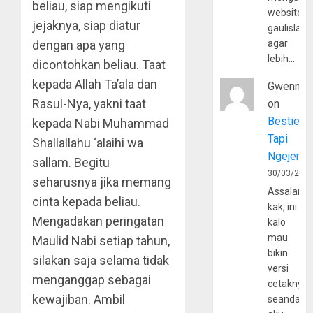
beliau, siap mengikuti
website
jejaknya, siap diatur
gaulislam
agar
dengan apa yang
lebih…
dicontohkan beliau. Taat
kepada Allah Ta’ala dan
Gwenny
Rasul-Nya, yakni taat
on
Bestie
kepada Nabi Muhammad
Tapi
Shallallahu ‘alaihi wa
Ngejerum
sallam. Begitu
30/03/202
seharusnya jika memang
Assalamu
cinta kepada beliau.
kak, ini
Mengadakan peringatan
kalo
mau
Maulid Nabi setiap tahun,
bikin
silakan saja selama tidak
versi
menganggap sebagai
cetaknya
kewajiban. Ambil
seandain