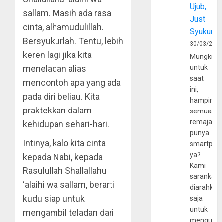
Ujub,
sallam. Masih ada rasa
Just
cinta, alhamudulillah.
Syukur
Bersyukurlah. Tentu, lebih
30/03/202
keren lagi jika kita
Mungkin
untuk
meneladan alias
saat
mencontoh apa yang ada
ini,
pada diri beliau. Kita
hampir
praktekkan dalam
semua
remaja
kehidupan sehari-hari.
punya
Intinya, kalo kita cinta
smartpho
ya?
kepada Nabi, kepada
Kami
Rasulullah Shallallahu
sarankan,
‘alaihi wa sallam, berarti
diarahkan
kudu siap untuk
saja
untuk
mengambil teladan dari
mengunju