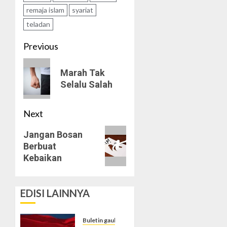
remaja islam
syariat
teladan
Post
Previous
navigation
Previous
Marah Tak
post:
Selalu Salah
Next
Next
Jangan Bosan
Berbuat
post:
Kebaikan
EDISI LAINNYA
Buletin gaulislam