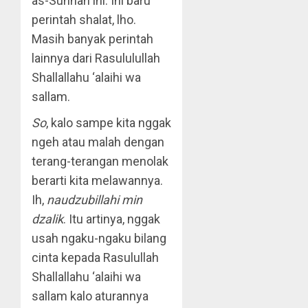
as-Sunnah ini. Ini baru
perintah shalat, lho.
Masih banyak perintah
lainnya dari Rasululullah
Shallallahu ‘alaihi wa
sallam.
So
, kalo sampe kita nggak
ngeh atau malah dengan
terang-terangan menolak
berarti kita melawannya.
Ih,
naudzubillahi min
dzalik
. Itu artinya, nggak
usah ngaku-ngaku bilang
cinta kepada Rasulullah
Shallallahu ‘alaihi wa
sallam kalo aturannya