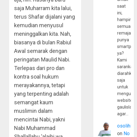
saat
saja Muharram kita lalui,
ini,
terus Shafar dijalani yang
hampir
kemudian menyusul
semua
remaja
meninggalkan kita. Nah,
punya
biasanya di bulan Rabiul
smartpho
Awal semarak dengan
ya?
peringatan Maulid Nabi.
Kami
sarankan,
Terlepas dari pro dan
diarahkan
kontra soal hukum
saja
merayakannya, tetapi
untuk
yang terpenting adalah
mengunju
website
semangat kaum
gaulislam
muslimin dalam
agar…
mencintai Nabi, yakni
osolihin
Nabi Muhammad
on
No
Shallallahu ‘alaihi wa