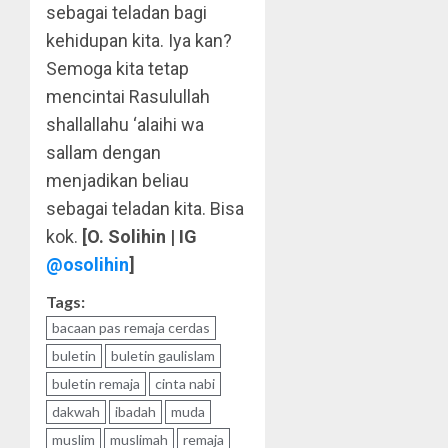
sebagai teladan bagi
kehidupan kita. Iya kan?
Semoga kita tetap
mencintai Rasulullah
shallallahu ‘alaihi wa
sallam dengan
menjadikan beliau
sebagai teladan kita. Bisa
kok.
[O. Solihin | IG
@osolihin
]
Tags:
bacaan pas remaja cerdas
buletin
buletin gaulislam
buletin remaja
cinta nabi
dakwah
ibadah
muda
muslim
muslimah
remaja