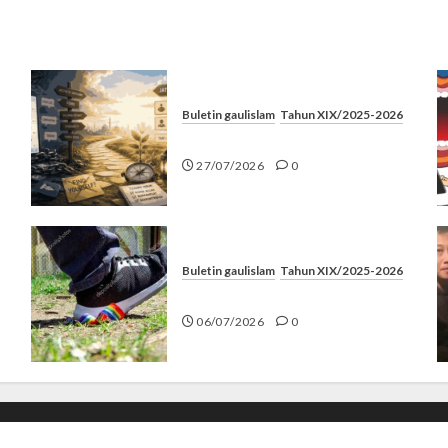
Buletin gaulislam
Tahun XIX/2025-2026
Saatnya Stop “Find Yourself”
27/07/2026
0
Buletin gaulislam
Tahun XIX/2025-2026
Menolak Penyimpangan
06/07/2026
0