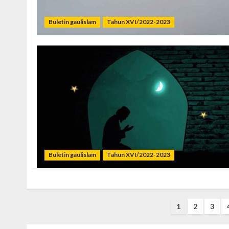
Buletin gaulislam
Tahun XVI/2022-2023
Buletin gaulislam
Tahun XVI/2022-2023
Posts
1
2
3
pagination