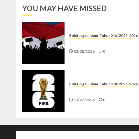
YOU MAY HAVE MISSED
Buletin gaulislam
Tahun XIX/2025-2026
Saat Politik Cuma Gimmick
03/08/2026
0
Buletin gaulislam
Tahun XIX/2025-2026
Piala Dunia dan Jari Netizen
13/07/2026
0