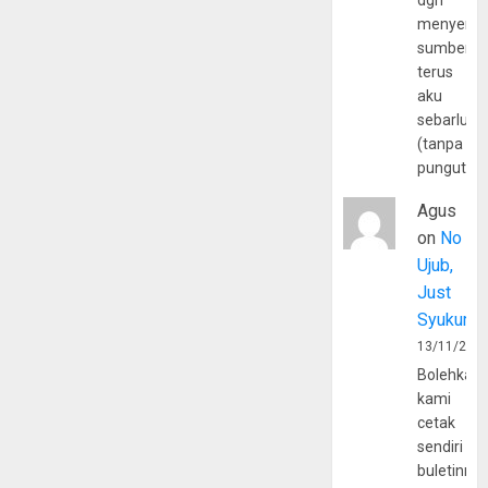
dgn
menyerta
sumber
terus
aku
sebarluas
(tanpa
pungutan
Agus
on
No
Ujub,
Just
Syukur
13/11/202
Bolehkah
kami
cetak
sendiri
buletinny