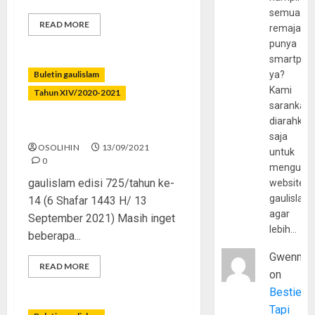
semua
READ MORE
remaja
punya
smartpho
Buletin gaulislam
ya?
Kami
Tahun XIV/2020-2021
sarankan,
diarahkan
Kalo Tajir Jangan Kikir
saja
OSOLIHIN
13/09/2021
untuk
0
mengunju
gaulislam edisi 725/tahun ke-
website
gaulislam
14 (6 Shafar 1443 H/ 13
agar
September 2021) Masih inget
lebih…
beberapa...
Gwenny
READ MORE
on
Bestie
Tapi