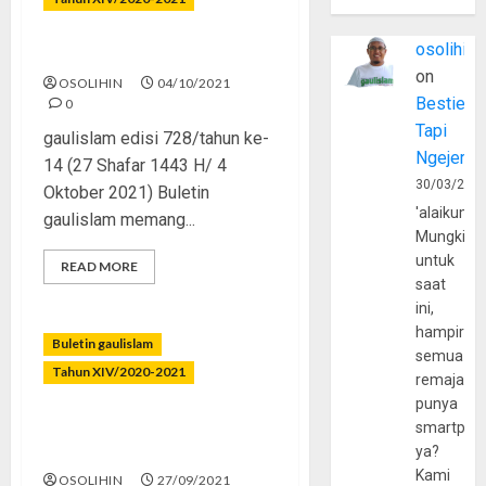
osolihin
Tantangan Dakwah Remaja
on
OSOLIHIN
04/10/2021
Bestie
0
Tapi
gaulislam edisi 728/tahun ke-
Ngejerum
14 (27 Shafar 1443 H/ 4
30/03/202
Oktober 2021) Buletin
'alaikumu
gaulislam memang...
Mungkin
untuk
READ MORE
saat
ini,
hampir
Buletin gaulislam
semua
Tahun XIV/2020-2021
remaja
punya
Ngegas Terus Lalu
smartpho
Terjerumus
ya?
Kami
OSOLIHIN
27/09/2021