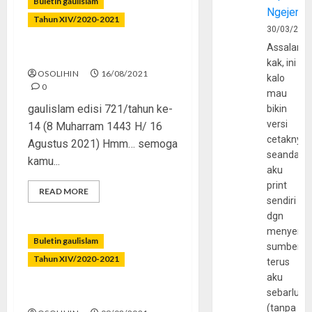
Buletin gaulislam
Ngejerum
Tahun XIV/2020-2021
30/03/202
Assalamu
Merdeka Tak Merdeka
kak, ini
OSOLIHIN
16/08/2021
kalo
0
mau
gaulislam edisi 721/tahun ke-
bikin
versi
14 (8 Muharram 1443 H/ 16
cetaknya
Agustus 2021) Hmm… semoga
seandain
kamu...
aku
print
READ MORE
sendiri
dgn
menyerta
Buletin gaulislam
sumber
Tahun XIV/2020-2021
terus
aku
sebarluas
Dirimu Musuh Terbesarmu
(tanpa