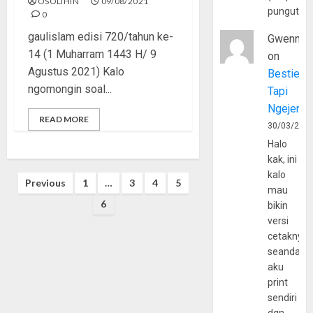
OSOLIHIN
09/08/2021
pungutan
0
gaulislam edisi 720/tahun ke-
Gwenny
14 (1 Muharram 1443 H/ 9
on
Agustus 2021) Kalo
Bestie
ngomongin soal...
Tapi
Ngejerum
READ MORE
30/03/202
Halo
kak, ini
kalo
Posts
Previous
1
…
3
4
5
mau
pagination
6
bikin
versi
cetaknya
seandain
aku
print
sendiri