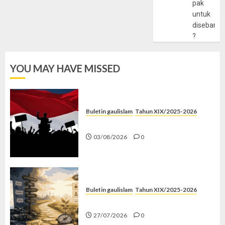
pak
untuk
disebarlu
?
YOU MAY HAVE MISSED
Buletin gaulislam
Tahun XIX/2025-2026
Saat Politik Cuma Gimmick
03/08/2026
0
Buletin gaulislam
Tahun XIX/2025-2026
Saatnya Stop “Find Yourself”
27/07/2026
0