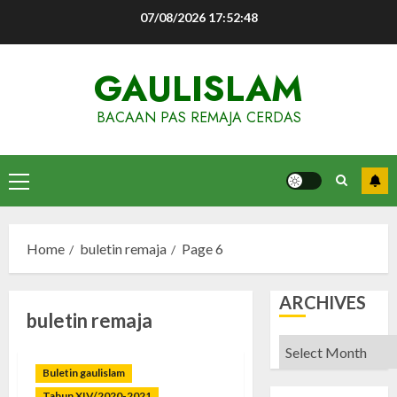
Skip
07/08/2026
17:52:48
to
content
GAULISLAM
BACAAN PAS REMAJA CERDAS
Primary
Menu
Home
buletin remaja
Page 6
ARCHIVES
buletin remaja
Archives
Buletin gaulislam
Tahun XIV/2020-2021