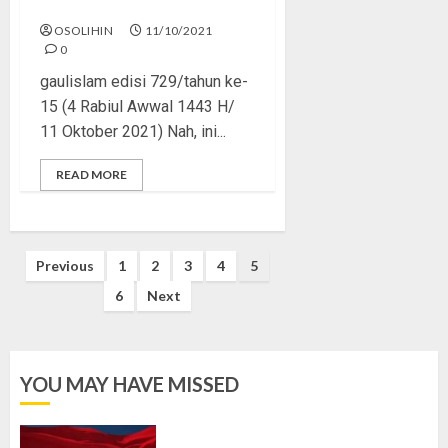
Amalmu?
OSOLIHIN
11/10/2021
0
gaulislam edisi 729/tahun ke-
15 (4 Rabiul Awwal 1443 H/
11 Oktober 2021) Nah, ini...
READ MORE
Posts
Previous
1
2
3
4
5
pagination
6
Next
YOU MAY HAVE MISSED