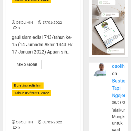
Merajut Asa yang Terkoyak
OSOLIHIN
17/01/2022
0
gaulislam edisi 743/tahun ke-
15 (14 Jumadal Akhir 1443 H/
17 Januari 2022) Apaan sih...
READ MORE
osolihin
on
Bestie
Buletin gaulislam
Tapi
Tahun XV/2021-2022
Ngejerum
30/03/202
Boneka Arwah Merusak
'alaikumu
Akidah
Mungkin
OSOLIHIN
03/01/2022
untuk
0
saat