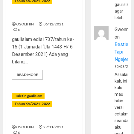
Tahun XV/2021-2022
gaulislam
agar
Mau, Tahu, Amalkan!
lebih…
OSOLIHIN
06/12/2021
Gwenny
0
on
gaulislam edisi 737/tahun ke-
Bestie
15 (1 Jumadal ‘Ula 1443 H/ 6
Tapi
Desember 2021) Ada yang
Ngejerum
bilang,...
30/03/202
Assalamu
READ MORE
kak, ini
kalo
mau
Buletin gaulislam
bikin
Tahun XV/2021-2022
versi
cetaknya
Nikmati Hidupmu!
seandain
OSOLIHIN
29/11/2021
aku
0
print