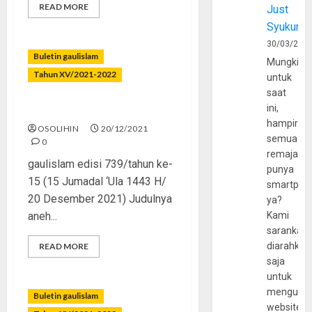
READ MORE
Just
Syukur
30/03/202
Buletin gaulislam
Mungkin
Tahun XV/2021-2022
untuk
saat
ini,
Putih adalah Putih
hampir
OSOLIHIN
20/12/2021
semua
0
remaja
gaulislam edisi 739/tahun ke-
punya
15 (15 Jumadal ‘Ula 1443 H/
smartpho
20 Desember 2021) Judulnya
ya?
aneh...
Kami
sarankan,
diarahkan
READ MORE
saja
untuk
mengunju
Buletin gaulislam
website