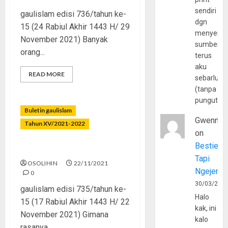
sendiri
gaulislam edisi 736/tahun ke-
dgn
15 (24 Rabiul Akhir 1443 H/ 29
menyerta
November 2021) Banyak
sumber
orang...
terus
aku
READ MORE
sebarluas
(tanpa
pungutan
Buletin gaulislam
Gwenny
Tahun XV/2021-2022
on
Bestie
Bangga dengan yang Fana?
Tapi
OSOLIHIN
22/11/2021
Ngejerum
0
30/03/202
gaulislam edisi 735/tahun ke-
Halo
15 (17 Rabiul Akhir 1443 H/ 22
kak, ini
November 2021) Gimana
kalo
rasanya...