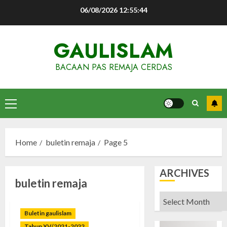
Skip
06/08/2026
12:55:44
to
content
GAULISLAM
BACAAN PAS REMAJA CERDAS
Primary
Menu
Home
buletin remaja
Page 5
ARCHIVES
buletin remaja
Archives
Buletin gaulislam
Tahun XV/2021-2022