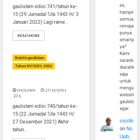
ini,
gaulislam edisi 741/tahun ke-
hampir
15 (29 Jumadal ‘Ula 1443 H/ 3
semua
Januari 2022) Lagi rame...
remaja
punya
READ MORE
smartpho
ya?
Kami
Buletin gaulislam
sarankan,
Tahun XV/2021-2022
diarahkan
saja
untuk
Habis Pesta Terbitlah Duka
mengunju
OSOLIHIN
27/12/2021
website
0
gaulislam
gaulislam edisi 740/tahun ke-
agar…
15 (22 Jumadal ‘Ula 1443 H/
osolihin
27 Desember 2021) Akhir
on
No
tahun...
Ujub,