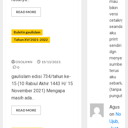
mau
bikin
READ MORE
versi
cetaknya
seandain
Buletin gaulislam
aku
print
Tahun XV/2021-2022
sendiri
dgn
Itu Namanya Berzina!
menyerta
OSOLIHIN
15/11/2021
sumber
0
terus
gaulislam edisi 734/tahun ke-
aku
15 (10 Rabiul Akhir 1443 H/ 15
sebarluas
(tanpa
November 2021) Mengapa
pungutan
masih ada...
Agus
READ MORE
on
No
Ujub,