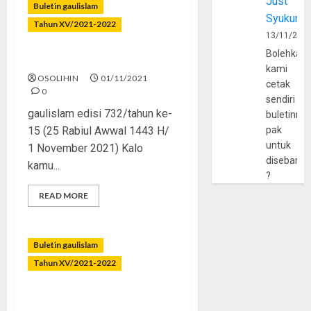
Just
Buletin gaulislam
Syukur
Tahun XV/2021-2022
13/11/202
Bolehkah
Jangan Murtad!
kami
OSOLIHIN
01/11/2021
cetak
0
sendiri
gaulislam edisi 732/tahun ke-
buletinny
15 (25 Rabiul Awwal 1443 H/
pak
untuk
1 November 2021) Kalo
disebarlu
kamu...
?
READ MORE
Buletin gaulislam
Tahun XV/2021-2022
Bagaimana Ilmu dan