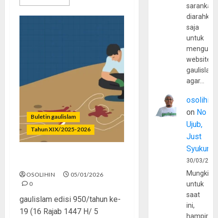
sarankan,
diarahkan
saja
untuk
mengunju
website
gaulislam
agar…
osolihin
on
No
Buletin gaulislam
Ujub,
Tahun XIX/2025-2026
Just
Syukur
Anak Membunuh Ibunya?
30/03/202
Mungkin
OSOLIHIN
05/01/2026
0
untuk
saat
gaulislam edisi 950/tahun ke-
ini,
19 (16 Rajab 1447 H/ 5
hampir