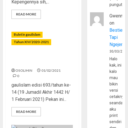
Kepengennya sih,...
pungutan
READ MORE
Gwenny
on
Bestie
Buletin gaulislam
Tapi
Tahun XIV/2020-2021
Ngejerum
30/03/202
Udah Gede, Jangan Main
Halo
Mulu!
kak, ini
OSOLIHIN
01/02/2021
kalo
0
mau
bikin
gaulislam edisi 693/tahun ke-
versi
14 (19 Jumadil Akhir 1442 H/
cetaknya
1 Februari 2021) Pekan ini...
seandain
aku
READ MORE
print
sendiri