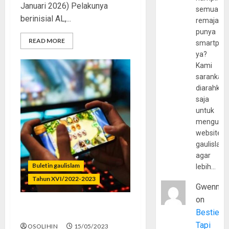
Januari 2026) Pelakunya
semua
berinisial AL,...
remaja
punya
READ MORE
smartpho
ya?
Kami
sarankan,
diarahkan
saja
untuk
mengunju
website
gaulislam
agar
Buletin gaulislam
lebih…
Tahun XVI/2022-2023
Gwenny
on
Bestie
Kapan Game Over?
Tapi
OSOLIHIN
15/05/2023