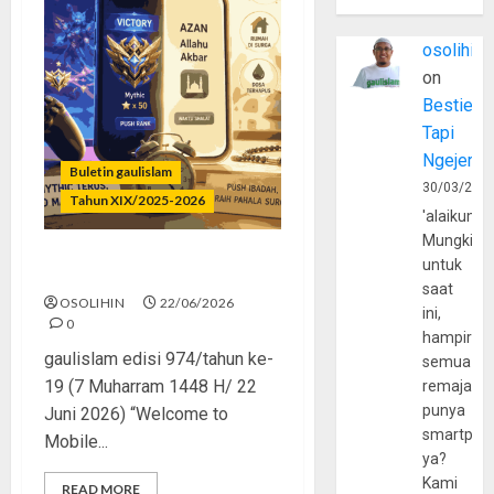
osolihin
on
Bestie
Tapi
Ngejerum
Buletin gaulislam
30/03/202
Tahun XIX/2025-2026
'alaikumu
Mungkin
untuk
Mythic Terus, Masjid Minus
saat
OSOLIHIN
22/06/2026
ini,
0
hampir
gaulislam edisi 974/tahun ke-
semua
19 (7 Muharram 1448 H/ 22
remaja
punya
Juni 2026) “Welcome to
smartpho
Mobile...
ya?
Kami
READ MORE