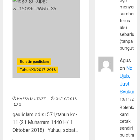
dgn
menyerta
sumber
terus
aku
sebarluas
(tanpa
pungutan
Agus
Buletin gaulislam
on
No
Tahun XI/2017-2018
Ujub,
Just
Cowok Game-Mania
Syukur
HAFSA MUTAZZ
01/10/2018
13/11/202
0
Bolehkah
gaulislam edisi 571/tahun ke-
kami
cetak
11 (21 Muharram 1440 H/ 1
sendiri
Oktober 2018) Yuhuu, sobat...
buletinny