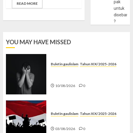
pak
READ MORE
untuk
disebarlu
?
YOU MAY HAVE MISSED
Buletin gaulislam
Tahun XIX/2025-2026
Syahwat Menghempaskan, Islam
Menyelamatkan
10/08/2026
0
Buletin gaulislam
Tahun XIX/2025-2026
Saat Politik Cuma Gimmick
03/08/2026
0