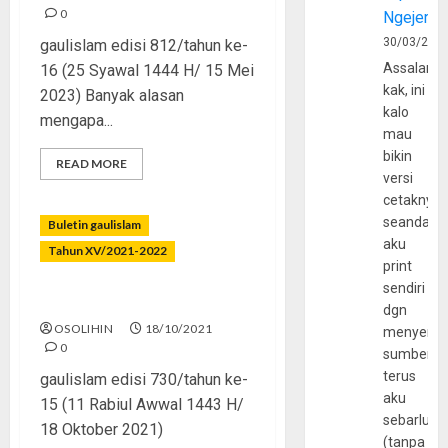
0
Ngejerum
30/03/202
gaulislam edisi 812/tahun ke-
Assalamu
16 (25 Syawal 1444 H/ 15 Mei
kak, ini
2023) Banyak alasan
kalo
mengapa...
mau
bikin
READ MORE
versi
cetaknya
seandain
Buletin gaulislam
aku
Tahun XV/2021-2022
print
sendiri
Generasi Faqih Fi-Gim
dgn
OSOLIHIN
18/10/2021
menyerta
0
sumber
terus
gaulislam edisi 730/tahun ke-
aku
15 (11 Rabiul Awwal 1443 H/
sebarluas
18 Oktober 2021)
(tanpa