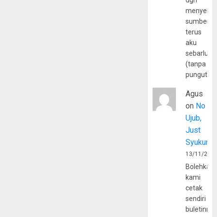
dgn
menyerta
sumber
terus
aku
sebarluas
(tanpa
pungutan
Agus
on
No
Ujub,
Just
Syukur
13/11/202
Bolehkah
kami
cetak
sendiri
buletinny