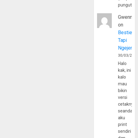
pungutan
Gwenny
on
Bestie
Tapi
Ngejerum
30/03/202
Halo
kak, ini
kalo
mau
bikin
versi
cetaknya
seandain
aku
print
sendiri