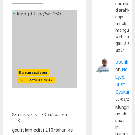
sarankan,
diarahkan
saja
untuk
mengunju
website
gaulislam
agar…
osolihin
on
No
Buletin gaulislam
Ujub,
Tahun V/2011-2012
Just
Syukur
Bercermin dari Junior
30/03/202
Master Chef
Mungkin
untuk
LEILA AMRA
31/10/2011
0
saat
ini,
gaulislam edisi 210/tahun ke-
hampir