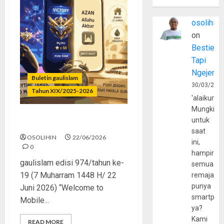
osolihin
on
Bestie
Tapi
Ngejerum
Buletin gaulislam
30/03/202
Tahun XIX/2025-2026
'alaikumu
Mungkin
untuk
Mythic Terus, Masjid Minus
saat
OSOLIHIN
22/06/2026
ini,
0
hampir
gaulislam edisi 974/tahun ke-
semua
19 (7 Muharram 1448 H/ 22
remaja
punya
Juni 2026) “Welcome to
smartpho
Mobile...
ya?
Kami
READ MORE