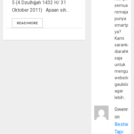
5 (4 Dzulhijjah 1432 H/ 31
semua
Oktober 2011) Apaan sih...
remaja
punya
READ MORE
smartpho
ya?
Kami
sarankan,
diarahkan
saja
untuk
mengunju
website
gaulislam
agar
lebih…
Gwenny
on
Bestie
Tapi