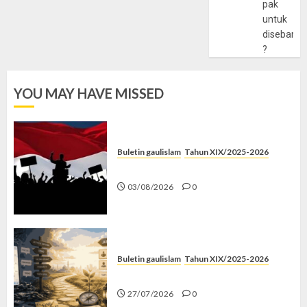
pak
untuk
disebarlu
?
YOU MAY HAVE MISSED
Buletin gaulislam
Tahun XIX/2025-2026
Saat Politik Cuma Gimmick
03/08/2026
0
Buletin gaulislam
Tahun XIX/2025-2026
Saatnya Stop “Find Yourself”
27/07/2026
0