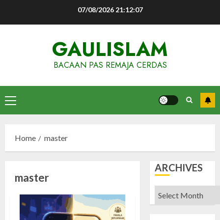
Skip
07/08/2026
21:12:08
to
content
GAULISLAM
BACAAN PAS REMAJA CERDAS
Primary
Menu
Home
master
ARCHIVES
master
Archives