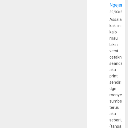
Ngejerum
30/03/202
Assalamu
kak, ini
kalo
mau
bikin
versi
cetaknya
seandain
aku
print
sendiri
dgn
menyerta
sumber
terus
aku
sebarluas
(tanpa