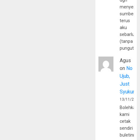
dgn
menyerta
sumber
terus
aku
sebarluas
(tanpa
pungutan
Agus
on
No
Ujub,
Just
Syukur
13/11/202
Bolehkah
kami
cetak
sendiri
buletinny