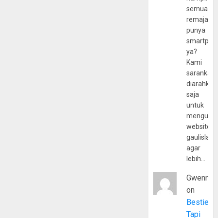
semua
remaja
punya
smartpho
ya?
Kami
sarankan,
diarahkan
saja
untuk
mengunju
website
gaulislam
agar
lebih…
Gwenny
on
Bestie
Tapi