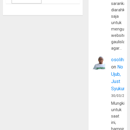
sarankan,
diarahkan
saja
untuk
mengunju
website
gaulislam
agar…
osolihin
on
No
Ujub,
Just
Syukur
30/03/202
Mungkin
untuk
saat
ini,
hampir