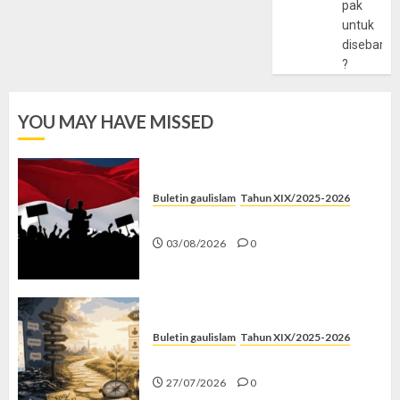
pak
untuk
disebarlu
?
YOU MAY HAVE MISSED
Buletin gaulislam
Tahun XIX/2025-2026
Saat Politik Cuma Gimmick
03/08/2026
0
Buletin gaulislam
Tahun XIX/2025-2026
Saatnya Stop “Find Yourself”
27/07/2026
0