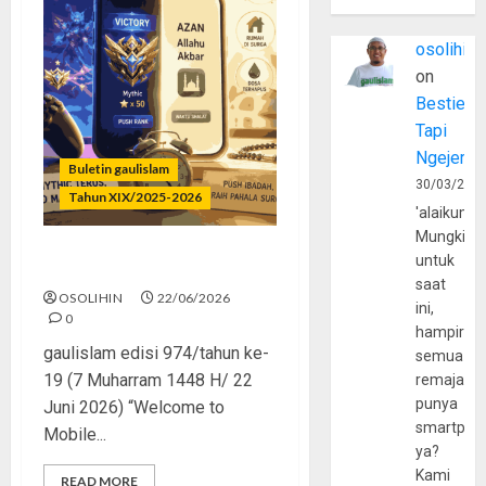
osolihin
on
Bestie
Tapi
Ngejerum
Buletin gaulislam
30/03/202
Tahun XIX/2025-2026
'alaikumu
Mungkin
untuk
Mythic Terus, Masjid Minus
saat
OSOLIHIN
22/06/2026
ini,
0
hampir
gaulislam edisi 974/tahun ke-
semua
19 (7 Muharram 1448 H/ 22
remaja
punya
Juni 2026) “Welcome to
smartpho
Mobile...
ya?
Kami
READ MORE