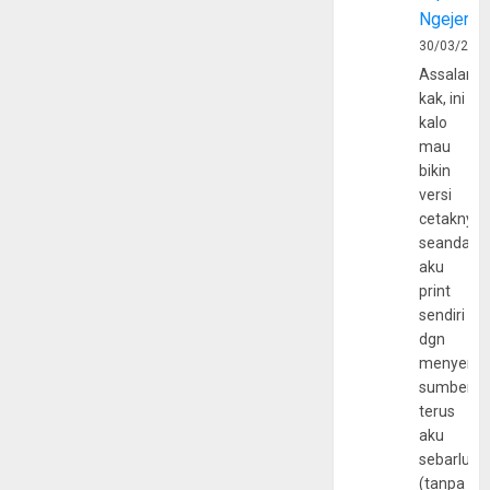
Ngejerum
30/03/202
Assalamu
kak, ini
kalo
mau
bikin
versi
cetaknya
seandain
aku
print
sendiri
dgn
menyerta
sumber
terus
aku
sebarluas
(tanpa