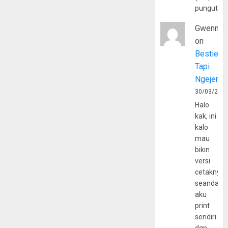
pungutan
Gwenny
on
Bestie
Tapi
Ngejerum
30/03/202
Halo
kak, ini
kalo
mau
bikin
versi
cetaknya
seandain
aku
print
sendiri