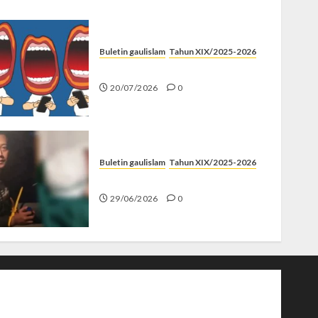
Buletin gaulislam
Tahun XIX/2025-2026
Kenapa Harus Ghibah?
20/07/2026
0
Buletin gaulislam
Tahun XIX/2025-2026
Katanya Cinta, Kok Menyiksa?
29/06/2026
0