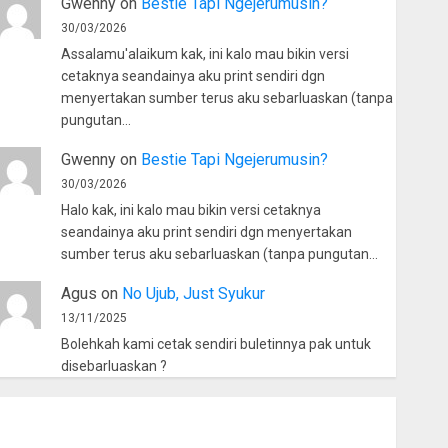
Gwenny
on
Bestie Tapi Ngejerumusin?
30/03/2026
Assalamu'alaikum kak, ini kalo mau bikin versi
cetaknya seandainya aku print sendiri dgn
menyertakan sumber terus aku sebarluaskan (tanpa
pungutan…
Gwenny
on
Bestie Tapi Ngejerumusin?
30/03/2026
Halo kak, ini kalo mau bikin versi cetaknya
seandainya aku print sendiri dgn menyertakan
sumber terus aku sebarluaskan (tanpa pungutan…
Agus
on
No Ujub, Just Syukur
13/11/2025
Bolehkah kami cetak sendiri buletinnya pak untuk
disebarluaskan ?