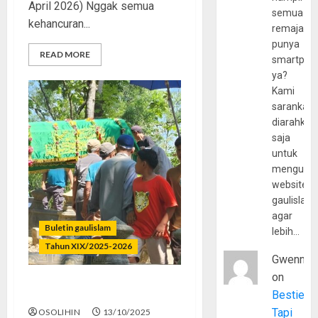
April 2026) Nggak semua
semua
kehancuran...
remaja
punya
READ MORE
smartpho
ya?
Kami
sarankan,
diarahkan
saja
untuk
mengunju
website
gaulislam
agar
Buletin gaulislam
lebih…
Tahun XIX/2025-2026
Gwenny
on
Tewas di Ruang Kelas
Bestie
Tapi
OSOLIHIN
13/10/2025