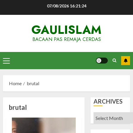
Skip
07/08/2026
16:21:25
to
content
GAULISLAM
BACAAN PAS REMAJA CERDAS
Primary
Menu
Home
brutal
ARCHIVES
brutal
Archives