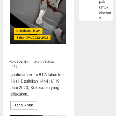
pak
untuk
disebarlu
?
Buletin gaulislam
Tahun XVI/2022-2023
Remaja Brutal dan Sadis
OSOLIHIN
19/06/2023
0
gaulislam edisi 817/tahun ke-
16 (1 Dzulhijjah 1444 H/ 19
Juni 2023) Kekerasan yang
dilakukan...
READ MORE