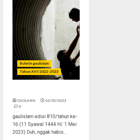
Buletin gaulislam
Tahun XVI/2022-2023
Anak Pejabat Kok Bejat?
OSOLIHIN
01/05/2023
0
gaulislam edisi 810/tahun ke-
16 (11 Syawal 1444 H/ 1 Mei
2023) Duh, nggak habis...