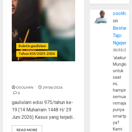
osolihin
on
Bestie
Tapi
Ngejerum
Buletin gaulislam
30/03/202
Tahun XIX/2025-2026
'alaikumu
Mungkin
untuk
Katanya Cinta, Kok
saat
Menyiksa?
ini,
OSOLIHIN
29/06/2026
hampir
0
semua
gaulislam edisi 975/tahun ke-
remaja
19 (14 Muharram 1448 H/ 29
punya
smartpho
Juni 2026) Kasus yang terjadi...
ya?
Kami
READ MORE