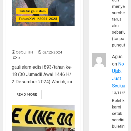
dgn
menyerta
Buletin gaulislam
sumber
Tahun XVIII/2024-2025
terus
aku
sebarluas
Remaja, Trauma, dan
(tanpa
Keluarga
pungutan
OSOLIHIN
02/12/2024
Agus
0
on
No
gaulislam edisi 893/tahun ke-
Ujub,
18 (30 Jumadil Awal 1446 H/
Just
2 Desember 2024) Waduh, ini...
Syukur
13/11/202
READ MORE
Bolehkah
kami
cetak
sendiri
buletinny