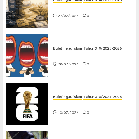
Saatnya Stop “Find Yourself”
27/07/2026
0
Buletin gaulislam
Tahun XIX/2025-2026
Kenapa Harus Ghibah?
20/07/2026
0
Buletin gaulislam
Tahun XIX/2025-2026
Piala Dunia dan Jari Netizen
13/07/2026
0