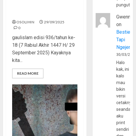
pungutan
Remaja Bertakwa Nggak
Brutal
Gwenny
OSOLIHIN
29/09/2025
on
0
Bestie
gaulislam edisi 936/tahun ke-
Tapi
18 (7 Rabiul Akhir 1447 H/ 29
Ngejerum
September 2025) Kayaknya
30/03/202
kita...
Halo
kak, ini
READ MORE
kalo
mau
bikin
versi
cetaknya
seandain
aku
print
sendiri