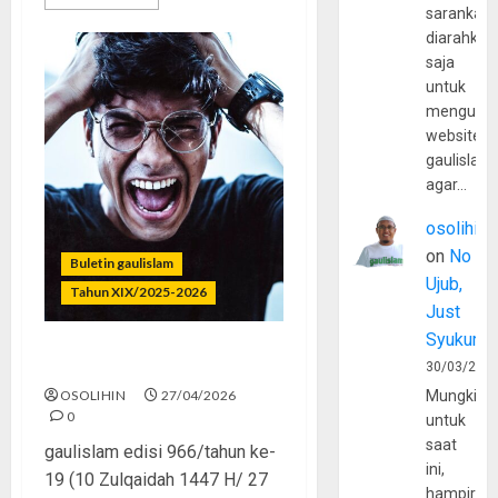
sarankan,
diarahkan
saja
untuk
mengunju
website
gaulislam
agar…
osolihin
on
No
Buletin gaulislam
Ujub,
Tahun XIX/2025-2026
Just
Syukur
Sekali Kalap, Hidup Gelap
30/03/202
OSOLIHIN
27/04/2026
Mungkin
0
untuk
saat
gaulislam edisi 966/tahun ke-
ini,
19 (10 Zulqaidah 1447 H/ 27
hampir