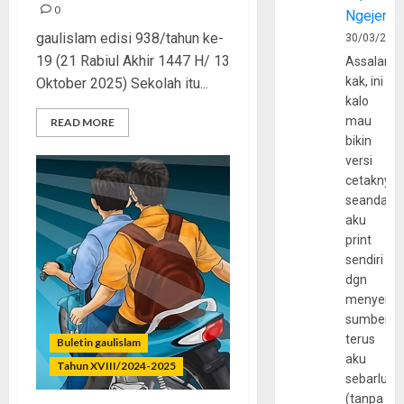
0
Ngejerum
gaulislam edisi 938/tahun ke-
30/03/202
19 (21 Rabiul Akhir 1447 H/ 13
Assalamu
kak, ini
Oktober 2025) Sekolah itu...
kalo
mau
READ MORE
bikin
versi
cetaknya
seandain
aku
print
sendiri
dgn
menyerta
sumber
terus
Buletin gaulislam
aku
Tahun XVIII/2024-2025
sebarluas
(tanpa