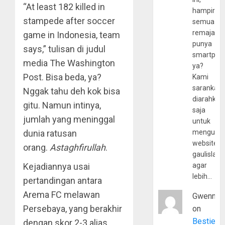
“At least 182 killed in
hampir
stampede after soccer
semua
remaja
game in Indonesia, team
punya
says,” tulisan di judul
smartpho
media The Washington
ya?
Post. Bisa beda, ya?
Kami
sarankan,
Nggak tahu deh kok bisa
diarahkan
gitu. Namun intinya,
saja
jumlah yang meninggal
untuk
dunia ratusan
mengunju
website
orang.
Astaghfirullah
.
gaulislam
Kejadiannya usai
agar
lebih…
pertandingan antara
Arema FC melawan
Gwenny
Persebaya, yang berakhir
on
Bestie
dengan skor 2-3 alias