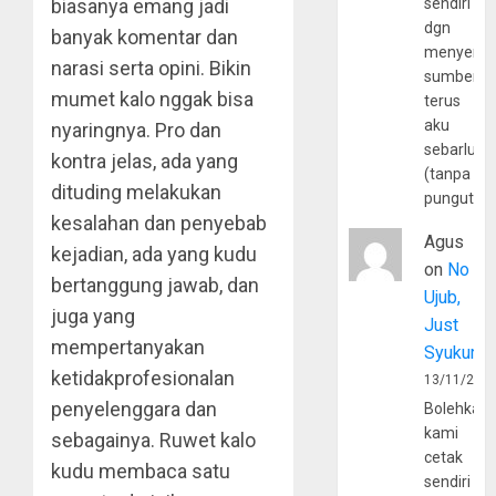
biasanya emang jadi
sendiri
dgn
banyak komentar dan
menyerta
narasi serta opini. Bikin
sumber
mumet kalo nggak bisa
terus
aku
nyaringnya. Pro dan
sebarluas
kontra jelas, ada yang
(tanpa
dituding melakukan
pungutan
kesalahan dan penyebab
Agus
kejadian, ada yang kudu
on
No
bertanggung jawab, dan
Ujub,
juga yang
Just
mempertanyakan
Syukur
ketidakprofesionalan
13/11/202
penyelenggara dan
Bolehkah
kami
sebagainya. Ruwet kalo
cetak
kudu membaca satu
sendiri