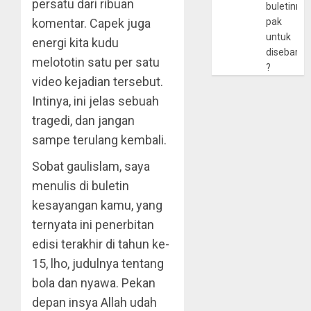
persatu dari ribuan
buletinny
komentar. Capek juga
pak
untuk
energi kita kudu
disebarlu
melototin satu per satu
?
video kejadian tersebut.
Intinya, ini jelas sebuah
tragedi, dan jangan
sampe terulang kembali.
Sobat gaulislam, saya
menulis di buletin
kesayangan kamu, yang
ternyata ini penerbitan
edisi terakhir di tahun ke-
15, lho, judulnya tentang
bola dan nyawa. Pekan
depan insya Allah udah