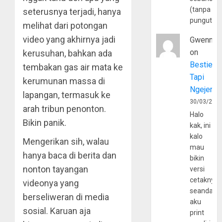
(tanpa
seterusnya terjadi, hanya
pungutan
melihat dari potongan
video yang akhirnya jadi
Gwenny
on
kerusuhan, bahkan ada
Bestie
tembakan gas air mata ke
Tapi
kerumunan massa di
Ngejerum
lapangan, termasuk ke
30/03/202
arah tribun penonton.
Halo
Bikin panik.
kak, ini
kalo
Mengerikan sih, walau
mau
hanya baca di berita dan
bikin
nonton tayangan
versi
cetaknya
videonya yang
seandain
berseliweran di media
aku
sosial. Karuan aja
print