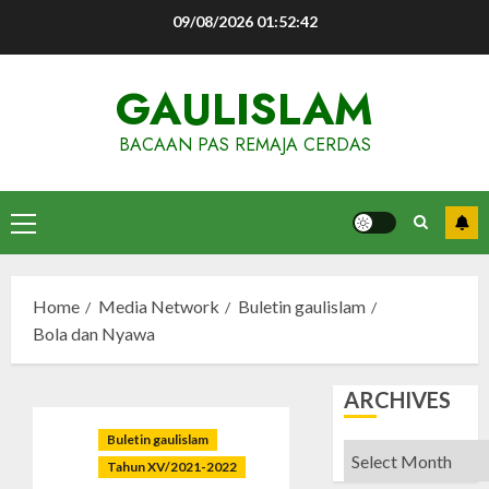
Skip
09/08/2026
01:52:43
to
content
GAULISLAM
BACAAN PAS REMAJA CERDAS
Primary
Menu
Home
Media Network
Buletin gaulislam
Bola dan Nyawa
ARCHIVES
Buletin gaulislam
Archives
Tahun XV/2021-2022