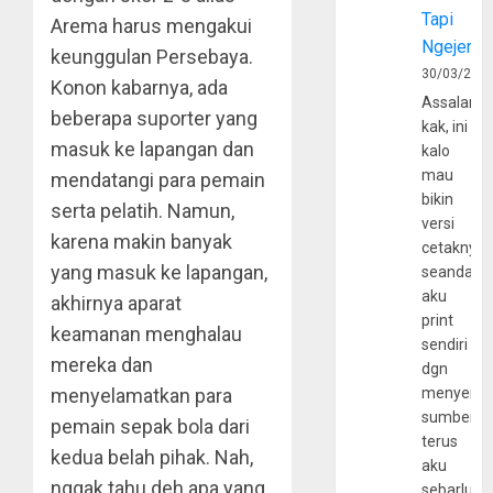
Tapi
Arema harus mengakui
Ngejerum
keunggulan Persebaya.
30/03/202
Konon kabarnya, ada
Assalamu
beberapa suporter yang
kak, ini
masuk ke lapangan dan
kalo
mau
mendatangi para pemain
bikin
serta pelatih. Namun,
versi
karena makin banyak
cetaknya
yang masuk ke lapangan,
seandain
aku
akhirnya aparat
print
keamanan menghalau
sendiri
mereka dan
dgn
menyelamatkan para
menyerta
sumber
pemain sepak bola dari
terus
kedua belah pihak. Nah,
aku
nggak tahu deh apa yang
sebarluas