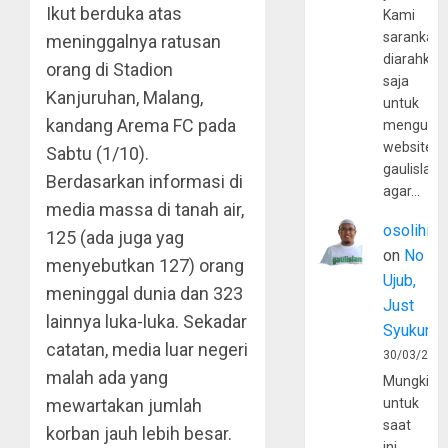
Ikut berduka atas
Kami
sarankan,
meninggalnya ratusan
diarahkan
orang di Stadion
saja
Kanjuruhan, Malang,
untuk
kandang Arema FC pada
mengunju
website
Sabtu (1/10).
gaulislam
Berdasarkan informasi di
agar…
media massa di tanah air,
osolihin
125 (ada juga yag
on
No
menyebutkan 127) orang
Ujub,
meninggal dunia dan 323
Just
lainnya luka-luka. Sekadar
Syukur
catatan, media luar negeri
30/03/202
malah ada yang
Mungkin
mewartakan jumlah
untuk
saat
korban jauh lebih besar.
ini,