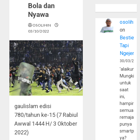
Bola dan
Nyawa
osolihin
OSOLIHIN
on
03/10/2022
Bestie
Tapi
Ngejerum
30/03/202
'alaikumu
Mungkin
untuk
saat
ini,
hampir
gaulislam edisi
semua
780/tahun ke-15 (7 Rabiul
remaja
Awwal 1444 H/ 3 Oktober
punya
smartpho
2022)
ya?