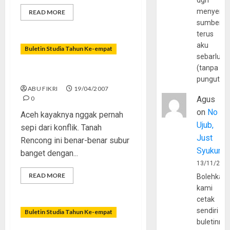
dgn
menyerta
READ MORE
sumber
terus
aku
Buletin Studia Tahun Ke-empat
sebarluas
(tanpa
Aceh Membara!
pungutan
ABU FIKRI
19/04/2007
0
Agus
on
No
Aceh kayaknya nggak pernah
Ujub,
sepi dari konflik. Tanah
Just
Rencong ini benar-benar subur
Syukur
banget dengan...
13/11/202
READ MORE
Bolehkah
kami
cetak
sendiri
Buletin Studia Tahun Ke-empat
buletinny