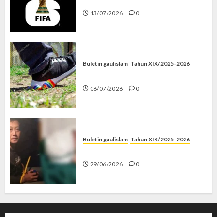
Piala Dunia dan Jari Netizen
13/07/2026
0
Buletin gaulislam
Tahun XIX/2025-2026
Menolak Penyimpangan
06/07/2026
0
Buletin gaulislam
Tahun XIX/2025-2026
Katanya Cinta, Kok Menyiksa?
29/06/2026
0