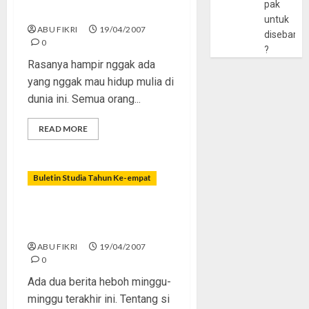
pak
Siapa Mau Hidup Mulia?
untuk
ABU FIKRI
19/04/2007
disebarlu
0
?
Rasanya hampir nggak ada
yang nggak mau hidup mulia di
dunia ini. Semua orang...
READ MORE
Buletin Studia Tahun Ke-empat
Pendidikan Agama? Wajib
Euy!
ABU FIKRI
19/04/2007
0
Ada dua berita heboh minggu-
minggu terakhir ini. Tentang si