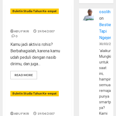
Buletin Studia Tahun Ke-empat
osolihin
on
Manis-Pahitnya Dakwah
Bestie
Tapi
ABU FIKRI
19/04/2007
0
Ngejerum
Kamu jadi aktivis rohis?
30/03/202
Berbahagialah, karena kamu
'alaikumu
Mungkin
udah peduli dengan nasib
untuk
dirimu, dan juga...
saat
ini,
READ MORE
hampir
semua
remaja
Buletin Studia Tahun Ke-empat
punya
smartpho
Hati-hati dengan Globalisasi
ya?
Kami
ABU FIKRI
19/04/2007