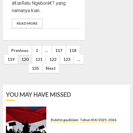
â€œRatu Ngeborâ€? yang
namanya kian...
READ MORE
Posts
Previous
1
…
117
118
pagination
119
120
121
122
123
…
135
Next
YOU MAY HAVE MISSED
Buletin gaulislam
Tahun XIX/2025-2026
Saat Politik Cuma Gimmick