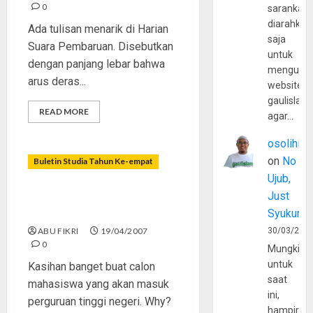
0
sarankan,
diarahkan
Ada tulisan menarik di Harian
saja
Suara Pembaruan. Disebutkan
untuk
dengan panjang lebar bahwa
mengunju
arus deras...
website
gaulislam
READ MORE
agar…
osolihin
on
No
Buletin Studia Tahun Ke-empat
Ujub,
Just
Biaya Pendidikan Kok
Mahal?
Syukur
ABU FIKRI
19/04/2007
30/03/202
0
Mungkin
untuk
Kasihan banget buat calon
saat
mahasiswa yang akan masuk
ini,
perguruan tinggi negeri. Why?
hampir