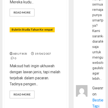
Mereka kudu...
semua
remaja
READ MORE
punya
smartpho
ya?
Buletin Studia Tahun Ke-empat
Kami
sarankan,
diarahkan
Antara Ukhuwah dan
saja
Pacaran
untuk
ABU FIKRI
19/04/2007
mengunju
0
website
Maksud hati ingin ukhuwah
gaulislam
dengan lawan jenis, tapi malah
agar
terjebak dalam pacaran.
lebih…
Tadinya pengen...
Gwenny
on
READ MORE
Bestie
Tapi