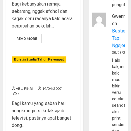
Bagi kebanyakan remaja
pungutan
sekarang, nggak afdhol dan
Gwenny
kagak seru rasanya kalo acara
on
perpisahan sekolah...
Bestie
Tapi
READ MORE
Ngejerum
30/03/202
Buletin Studia Tahun Ke-empat
Halo
kak, ini
kalo
Menggagas Tayangan
mau
Cerdas
bikin
ABU FIKRI
19/04/2007
versi
1
cetaknya
Bagi kamu yang saban hari
seandain
nongkrongin si kotak ajaib
aku
televisi, pastinya apal banget
print
sendiri
dong...