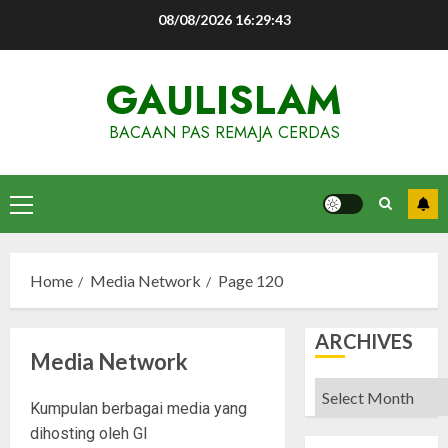
Skip
08/08/2026
16:29:44
to
content
GAULISLAM
BACAAN PAS REMAJA CERDAS
Primary
Menu
Home
Media Network
Page 120
ARCHIVES
Media Network
Archives
Kumpulan berbagai media yang
dihosting oleh GI