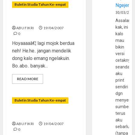
Buletin Studia Tahun Ke-empat
Ngejerum
30/03/202
Sisi Gelap Pacaran
Assalamu
kak, ini
ABU FIKRI
19/04/2007
0
kalo
mau
Hoyaaaaâ€¦ lagi mojok berdua
bikin
neh! He.he.. jangan mendelik
versi
dong kalo emang ngelakuin.
cetaknya
Bo..abo.. banyak...
seandain
aku
READ MORE
print
sendiri
dgn
menyerta
Buletin Studia Tahun Ke-empat
sumber
terus
“Prom Night” Yang Melangit
aku
ABU FIKRI
19/04/2007
sebarluas
0
(tanpa