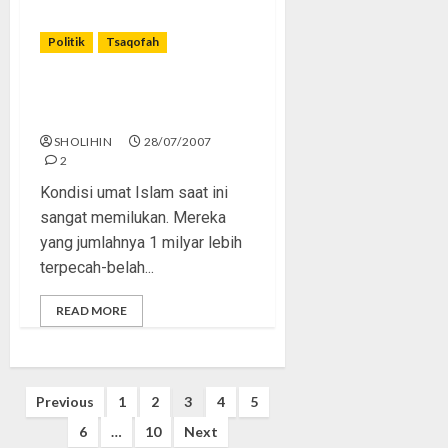
Politik
Tsaqofah
Kilas Balik Fakta Persatuan
Umat Islam Tempo Dulu
SHOLIHIN
28/07/2007
2
Kondisi umat Islam saat ini
sangat memilukan. Mereka
yang jumlahnya 1 milyar lebih
terpecah-belah...
READ MORE
Posts
Previous
1
2
3
4
5
pagination
6
…
10
Next