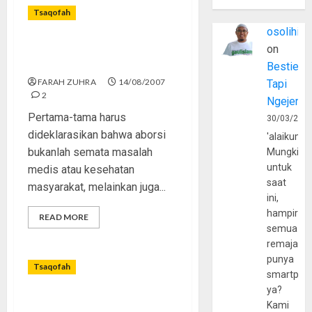
Tsaqofah
osolihin
Aborsi dalam pandangan
on
hukum Islam
Bestie
FARAH ZUHRA
14/08/2007
Tapi
2
Ngejerum
Pertama-tama harus
30/03/202
dideklarasikan bahwa aborsi
'alaikumu
bukanlah semata masalah
Mungkin
untuk
medis atau kesehatan
saat
masyarakat, melainkan juga...
ini,
hampir
READ MORE
semua
remaja
punya
Tsaqofah
smartpho
ya?
Adab-Adab Khutbah Jum’at
Kami