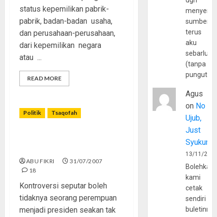
dgn
status kepemilikan pabrik-
menyerta
pabrik, badan-badan usaha,
sumber
terus
dan perusahaan-perusahaan,
aku
dari kepemilikan negara
sebarluas
atau ...
(tanpa
pungutan
READ MORE
Agus
on
No
Politik
Tsaqofah
Ujub,
Just
Kepemimpinan Perempuan
Syukur
Dalam Pandangan Islam
13/11/202
ABU FIKRI
31/07/2007
Bolehkah
18
kami
Kontroversi seputar boleh
cetak
tidaknya seorang perempuan
sendiri
menjadi presiden seakan tak
buletinny