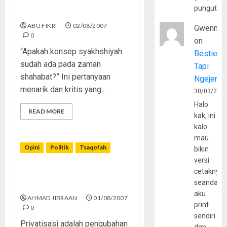
Seputar Konsep
pungutan
Syakhshiyah
ABU FIKRI
02/08/2007
Gwenny
0
on
“Apakah konsep syakhshiyah
Bestie
sudah ada pada zaman
Tapi
shahabat?” Ini pertanyaan
Ngejerum
menarik dan kritis yang...
30/03/202
Halo
READ MORE
kak, ini
kalo
mau
Opini
Politik
Tsaqofah
bikin
versi
cetaknya
Privatisasi, Fakta dan
seandain
Bahayanya
aku
AHMAD JIBRAAN
01/08/2007
print
0
sendiri
Privatisasi adalah pengubahan