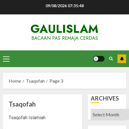
Skip
09/08/2026
07:35:48
to
content
GAULISLAM
BACAAN PAS REMAJA CERDAS
Primary
Menu
Home
Tsaqofah
Page 3
ARCHIVES
Tsaqofah
Archives
Tsaqofah Islamiah