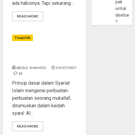
pak
ada habisnya. Tapi sekarang...
untuk
disebarlu
READ MORE
?
Tsaqofah
Tinjauan Fiqih Pernikahan
Dini
ABDUL SHAHEED
30/07/2007
18
Prinsip dasar dalam Syariat
Islam mengenai perbuatan-
perbuatan seorang mukallaf,
dirumuskan dalam kaidah
syara’: Al...
READ MORE