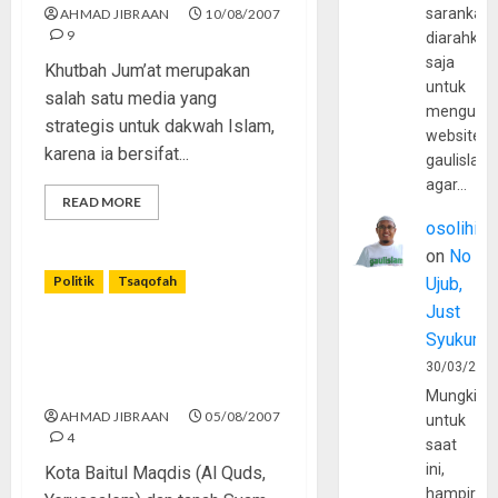
sarankan,
AHMAD JIBRAAN
10/08/2007
9
diarahkan
saja
Khutbah Jum’at merupakan
untuk
salah satu media yang
mengunju
strategis untuk dakwah Islam,
website
karena ia bersifat...
gaulislam
agar…
READ MORE
osolihin
on
No
Politik
Tsaqofah
Ujub,
Just
Kedudukan Strategis Baitul
Syukur
Maqdis dan Tanah Syam
30/03/202
dalam Islam
Mungkin
AHMAD JIBRAAN
05/08/2007
untuk
4
saat
ini,
Kota Baitul Maqdis (Al Quds,
hampir