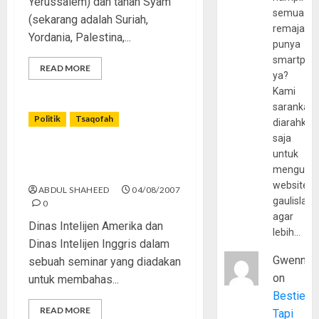
Yerussalem) dan tanah Syam
semua
(sekarang adalah Suriah,
remaja
Yordania, Palestina,...
punya
smartpho
READ MORE
ya?
Kami
sarankan,
Politik
Tsaqofah
diarahkan
saja
untuk
Terorisme: Stempel AS Bagi
mengunju
Musuh-Musuhnya
website
ABDUL SHAHEED
04/08/2007
gaulislam
0
agar
Dinas Intelijen Amerika dan
lebih…
Dinas Intelijen Inggris dalam
Gwenny
sebuah seminar yang diadakan
on
untuk membahas...
Bestie
READ MORE
Tapi