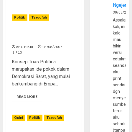
Ngejerum
30/03/202
Politik
Tsaqofah
Assalamu
kak, ini
Konsep Trias Politica dalam
kalo
panganan Islam
mau
bikin
ABU FIKRI
03/08/2007
10
versi
cetaknya
Konsep Trias Politica
seandain
merupakan ide pokok dalam
aku
Demokrasi Barat, yang mulai
print
berkembang di Eropa...
sendiri
dgn
READ MORE
menyerta
sumber
terus
aku
Opini
Politik
Tsaqofah
sebarluas
(tanpa