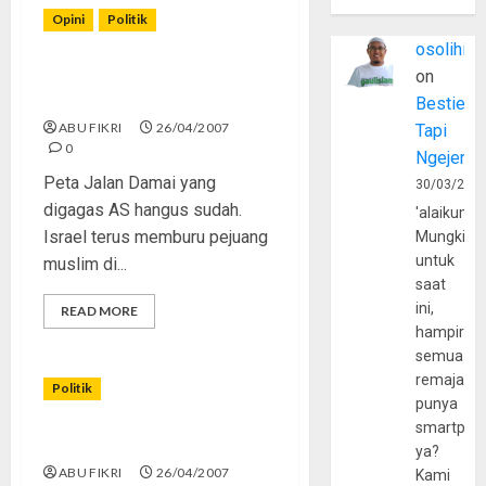
Opini
Politik
osolihin
Menanti ‘Sekuel’ Irak di
on
Palestina
Bestie
ABU FIKRI
26/04/2007
Tapi
0
Ngejerum
Peta Jalan Damai yang
30/03/202
digagas AS hangus sudah.
'alaikumu
Israel terus memburu pejuang
Mungkin
untuk
muslim di...
saat
ini,
READ MORE
hampir
semua
remaja
Politik
punya
smartpho
In Memoriam: FIS dan Refah
ya?
ABU FIKRI
26/04/2007
Kami