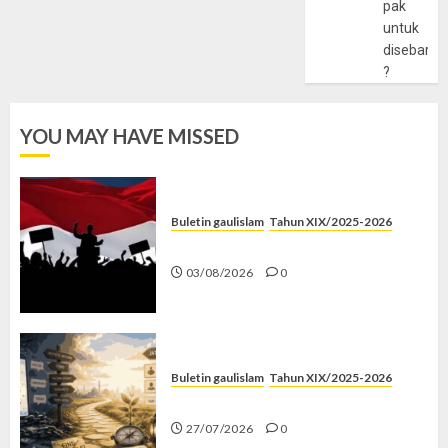
pak
untuk
disebarlu
?
YOU MAY HAVE MISSED
Buletin gaulislam
Tahun XIX/2025-2026
Saat Politik Cuma Gimmick
03/08/2026
0
Buletin gaulislam
Tahun XIX/2025-2026
Saatnya Stop “Find Yourself”
27/07/2026
0