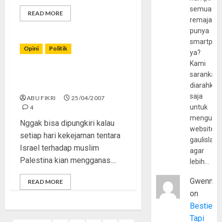
semua
READ MORE
remaja
punya
smartpho
Opini
Politik
ya?
Kami
Boikot Produk AS:
sarankan,
Mampukah Kita?
diarahkan
saja
ABU FIKRI
25/04/2007
untuk
4
mengunju
Nggak bisa dipungkiri kalau
website
setiap hari kekejaman tentara
gaulislam
Israel terhadap muslim
agar
Palestina kian mengganas....
lebih…
Gwenny
READ MORE
on
Bestie
Tapi