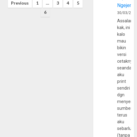
Posts
Previous
1
…
3
4
5
Ngejerum
pagination
6
30/03/202
Assalamu
kak, ini
kalo
mau
bikin
versi
cetaknya
seandain
aku
print
sendiri
dgn
menyerta
sumber
terus
aku
sebarluas
(tanpa