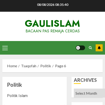
Skip
08/08/2026
08:35:41
to
content
GAULISLAM
BACAAN PAS REMAJA CERDAS
Primary
Menu
Home
Tsaqofah
Politik
Page 6
ARCHIVES
Politik
Archives
Politik Islam