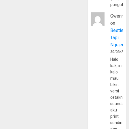
pungutan
Gwenny
on
Bestie
Tapi
Ngejerum
30/03/202
Halo
kak, ini
kalo
mau
bikin
versi
cetaknya
seandain
aku
print
sendiri