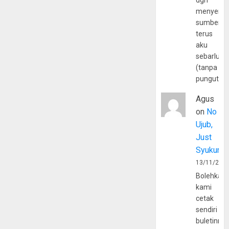
dgn
menyerta
sumber
terus
aku
sebarluas
(tanpa
pungutan
Agus
on
No
Ujub,
Just
Syukur
13/11/202
Bolehkah
kami
cetak
sendiri
buletinny