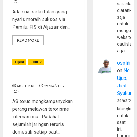
0
sarankan,
diarahkan
Ada dua partai Islam yang
saja
nyaris meraih sukses via
untuk
Pemilu: FIS di Aljazair dan...
mengunju
website
READ MORE
gaulislam
agar…
Opini
Politik
osolihin
on
No
Gajah Di Pelupuk Mata AS
Ujub,
Just
ABU FIKRI
25/04/2007
0
Syukur
AS terus mengkampanyekan
30/03/202
perang melawan terorisme
Mungkin
untuk
internasional. Padahal,
saat
sejumlah jaringan teroris
ini,
domestik setiap saat...
hampir