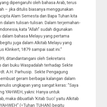
 yang dipengaruhi oleh bahasa Arab, terus
h – jika ditulis biasanya menggunakan
encipta Alam Semesta dan Bapa Tuhan kita
n dalam tulisan-tulisan. Dalam terjemahan-
donesia, kata ”Allah” sudah digunakan
ius dalam bahasa Melayu yang pertama
 begitu juga dalam Alkitab Melayu yang
 Klinkert, 1879 sampai saat ini.”
99, ditandantangani oleh Sekretaris
ip dari buku Waspadalah terhadap Sekte
dt. A.H. Parhusip. Sekte Pengagung
embuat geram berbagai kalangan dalam
enulis ungkapan yang sangat keras: ”Saya
ng YAHWEH, yakni: Hanya untuk
b, maka dibuatlah ’Kitab Suci’ yaitu Alkitab
n YAHWEH” (=Tuhan TUHAN) begitu