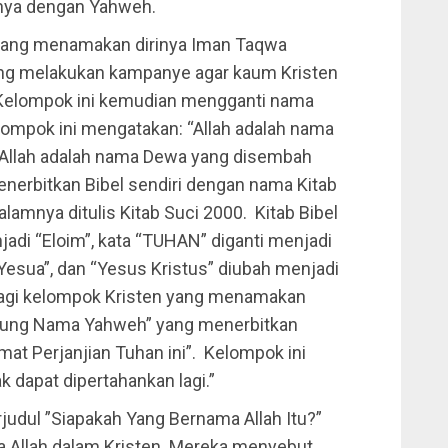
nya dengan Yahweh.
yang menamakan dirinya Iman Taqwa
ng melakukan kampanye agar kaum Kristen
 Kelompok ini kemudian mengganti nama
ompok ini mengatakan: “Allah adalah nama
 Allah adalah nama Dewa yang disembah
nerbitkan Bibel sendiri dengan nama Kitab
alamnya ditulis Kitab Suci 2000. Kitab Bibel
njadi “Eloim”, kata “TUHAN” diganti menjadi
Yesua”, dan “Yesus Kristus” diubah menjadi
lagi kelompok Kristen yang menamakan
agung Nama Yahweh” yang menerbitkan
mat Perjanjian Tuhan ini”. Kelompok ini
k dapat dipertahankan lagi.”
dul ”Siapakah Yang Bernama Allah Itu?”
 Allah dalam Kristen. Mereka menyebut