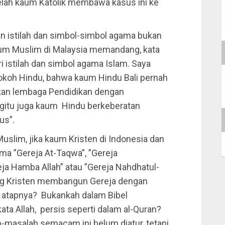
telah kaum Katolik membawa kasus ini ke
 istilah dan simbol-simbol agama bukan
aum Muslim di Malaysia memandang, kata
i istilah dan simbol agama Islam. Saya
tokoh Hindu, bahwa kaum Hindu Bali pernah
kan lembaga Pendidikan dengan
itu juga kaum Hindu berkeberatan
us”.
slim, jika kaum Kristen di Indonesia dan
a ”Gereja At-Taqwa”, ”Gereja
ja Hamba Allah” atau ”Gereja Nahdhatul-
ng Kristen membangun Gereja dengan
as atapnya? Bukankah dalam Bibel
ata Allah, persis seperti dalam al-Quran?
h-masalah semacam ini belum diatur, tetapi