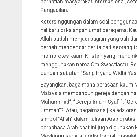
perhatian masyarakat internasional, se
Pengadilan.
Ketersinggungan dalam soal penggunaan
hal baru di kalangan umat beragama. K
Allah sudah menjadi bagian yang sah dar
pernah mendengar cerita dari seorang 
memprotes kaum Kristen yang mendiri
menggunakan nama Om Swastiastu. Beg
dengan sebutan ”Sang Hyang Widhi Yes
Bayangkan, bagaimana perasaan kaum Mu
Malaysia membangun gereja dengan nam
Muhammad”, ”Gereja Imam Syafii”, ”Gere
Ummah”? Atau, bagaimana jika ada ora
simbol ”Allah” dalam tulisan Arab di at
berbahasa Arab saat ini juga digunakan k
Meskipun secara juridis formal, masala