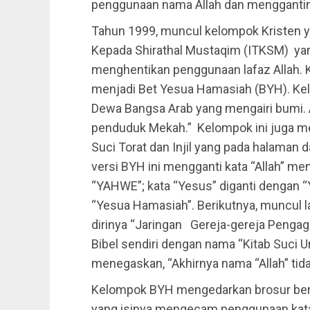
penggunaan nama Allah dan mengganti
Tahun 1999, muncul kelompok Kristen 
Kepada Shirathal Mustaqim (ITKSM) ya
menghentikan penggunaan lafaz Allah.
menjadi Bet Yesua Hamasiah (BYH). Kel
Dewa Bangsa Arab yang mengairi bumi.
penduduk Mekah.” Kelompok ini juga me
Suci Torat dan Injil yang pada halaman d
versi BYH ini mengganti kata “Allah” me
“YAHWE”; kata “Yesus” diganti dengan “
“Yesua Hamasiah”. Berikutnya, muncul 
dirinya “Jaringan Gereja-gereja Peng
Bibel sendiri dengan nama “Kitab Suci U
menegaskan, “Akhirnya nama “Allah” tida
Kelompok BYH mengedarkan brosur berju
yang isinya mengecam penggunaan kata