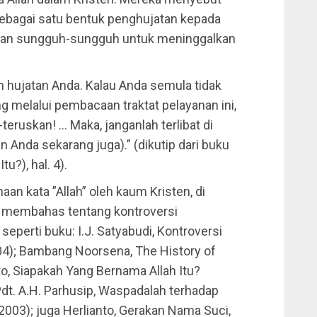
sebagai satu bentuk penghujatan kepada
gan sungguh-sungguh untuk meninggalkan
n hujatan Anda. Kalau Anda semula tidak
ng melalui pembacaan traktat pelayanan ini,
teruskan! … Maka, janganlah terlibat di
n Anda sekarang juga).” (dikutip dari buku
u?), hal. 4).
n kata ”Allah” oleh kaum Kristen, di
ng membahas tentang kontroversi
eperti buku: I.J. Satyabudi, Kontroversi
04); Bambang Noorsena, The History of
to, Siapakah Yang Bernama Allah Itu?
 Pdt. A.H. Parhusip, Waspadalah terhadap
003); juga Herlianto, Gerakan Nama Suci,