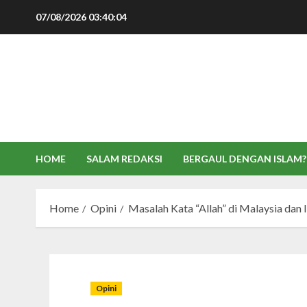
Skip
07/08/2026
03:40:04
to
content
HOME
SALAM REDAKSI
BERGAUL DENGAN ISLAM?
Home
Opini
Masalah Kata “Allah” di Malaysia dan 
Opini