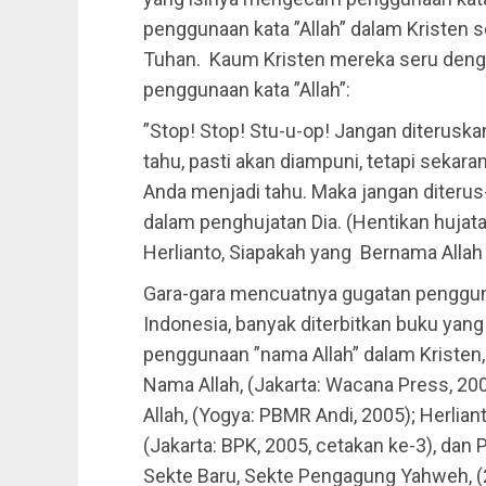
penggunaan kata ”Allah” dalam Kristen 
Tuhan. Kaum Kristen mereka seru den
penggunaan kata ”Allah”:
”Stop! Stop! Stu-u-op! Jangan diteruska
tahu, pasti akan diampuni, tetapi sekara
Anda menjadi tahu. Maka jangan diterus-
dalam penghujatan Dia. (Hentikan hujata
Herlianto, Siapakah yang Bernama Allah It
Gara-gara mencuatnya gugatan penggunaa
Indonesia, banyak diterbitkan buku ya
penggunaan ”nama Allah” dalam Kristen, s
Nama Allah, (Jakarta: Wacana Press, 20
Allah, (Yogya: PBMR Andi, 2005); Herlian
(Jakarta: BPK, 2005, cetakan ke-3), dan
Sekte Baru, Sekte Pengagung Yahweh, (2