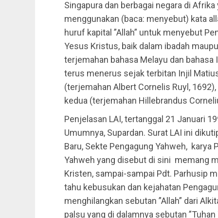
Singapura dan berbagai negara di Afrika
menggunakan (baca: menyebut) kata alla
huruf kapital ”Allah” untuk menyebut P
Yesus Kristus, baik dalam ibadah maupu
terjemahan bahasa Melayu dan bahasa In
terus menerus sejak terbitan Injil Mat
(terjemahan Albert Cornelis Ruyl, 1692),
kedua (terjemahan Hillebrandus Cornelius
Penjelasan LAI, tertanggal 21 Januari 19
Umumnya, Supardan. Surat LAI ini dikut
Baru, Sekte Pengagung Yahweh, karya P
Yahweh yang disebut di sini memang m
Kristen, sampai-sampai Pdt. Parhusip m
tahu kebusukan dan kejahatan Pengagu
menghilangkan sebutan ”Allah” dari Alkita
palsu yang di dalamnya sebutan ”Tuha