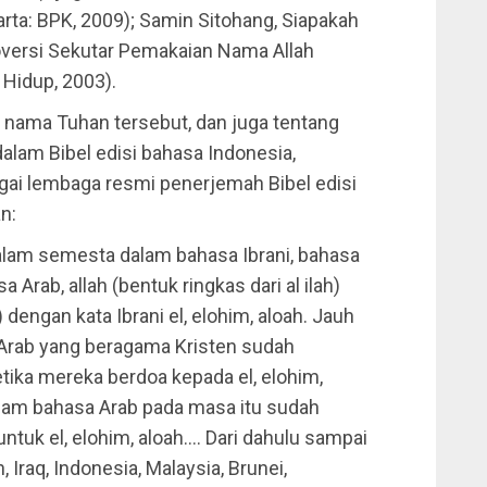
rta: BPK, 2009); Samin Sitohang, Siapakah
ersi Sekutar Pemakaian Nama Allah
 Hidup, 2003).
 nama Tuhan tersebut, dan juga tentang
dalam Bibel edisi bahasa Indonesia,
gai lembaga resmi penerjemah Bibel edisi
n:
 alam semesta dalam bahasa Ibrani, bahasa
 Arab, allah (bentuk ringkas dari al ilah)
dengan kata Ibrani el, elohim, aloah. Jauh
Arab yang beragama Kristen sudah
ika mereka berdoa kepada el, elohim,
 dalam bahasa Arab pada masa itu sudah
tuk el, elohim, aloah…. Dari dahulu sampai
, Iraq, Indonesia, Malaysia, Brunei,