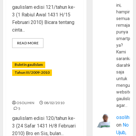
ini,
gaulislam edisi 121/tahun ke-
hampir
3 (1 Rabiul Awal 1431 H/15
semua
Februari 2010) Bicara tentang
remaja
cinta...
punya
smartpho
READ MORE
ya?
Kami
sarankan,
Buletin gaulislam
diarahkan
saja
Tahun III/2009-2010
untuk
mengunju
Valentine’s Day Tak
website
Istimewa
gaulislam
OSOLIHIN
08/02/2010
agar…
5
osolihin
gaulislam edisi 120/tahun ke-
on
No
3 (24 Safar 1431 H/8 Februari
Ujub,
2010) Bro en Sis, bulan...