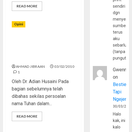
READ MORE
sendiri
dgn
menyerta
Opini
sumber
terus
aku
Masalah Kata “Allah” di
sebarluas
Malaysia dan Indonesia
(tanpa
(Siapa Pelanjut agama
pungutan
Ibrahim?) – (3)
AHMAD JIBRAAN
03/02/2010
Gwenny
1
on
Oleh Dr. Adian Husaini Pada
Bestie
bagian sebelumnya telah
Tapi
dibahas sekilas persoalan
Ngejerum
nama Tuhan dalam...
30/03/202
Halo
READ MORE
kak, ini
kalo