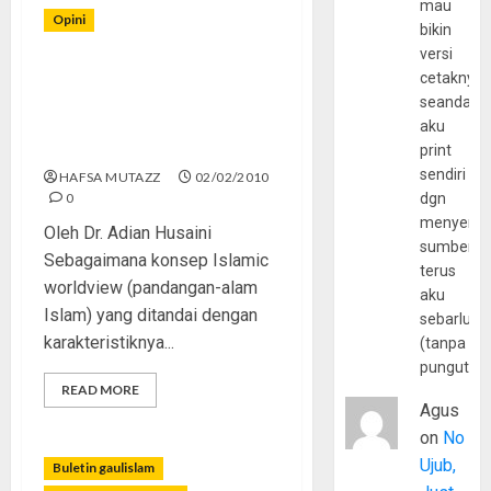
mau
Opini
bikin
versi
Masalah Kata “Allah” di
cetaknya
Malaysia dan Indonesia
seandain
(Siapa Pelanjut agama
aku
Ibrahim?) – (2)
print
sendiri
HAFSA MUTAZZ
02/02/2010
0
dgn
menyerta
Oleh Dr. Adian Husaini
sumber
Sebagaimana konsep Islamic
terus
worldview (pandangan-alam
aku
Islam) yang ditandai dengan
sebarluas
karakteristiknya...
(tanpa
pungutan
READ MORE
Agus
on
No
Ujub,
Buletin gaulislam