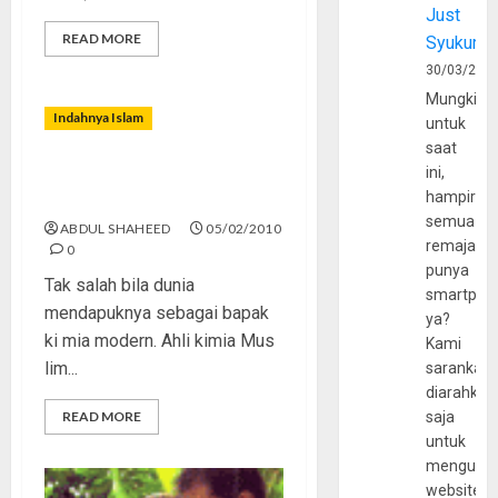
Just
READ MORE
Syukur
30/03/202
Mungkin
Indahnya Islam
untuk
saat
ini,
Jabir Ibnu Hayyan Peletak
hampir
Dasar Kimia Modern
semua
ABDUL SHAHEED
05/02/2010
remaja
0
punya
Tak salah bila dunia
smartpho
mendapuknya sebagai bapak
ya?
ki mia modern. Ahli kimia Mus
Kami
lim...
sarankan,
diarahkan
READ MORE
saja
untuk
mengunju
website