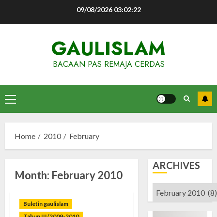
Skip
09/08/2026
03:02:23
to
content
GAULISLAM
BACAAN PAS REMAJA CERDAS
Primary
Menu
Home
2010
February
ARCHIVES
Month:
February 2010
Archives
Buletin gaulislam
Tahun III/2009-2010