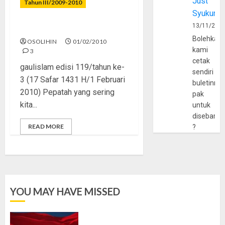
Just
Tahun III/2009-2010
Syukur
13/11/202
Tak Kenal Maka Tak Benci
Bolehkah
OSOLIHIN
01/02/2010
kami
3
cetak
gaulislam edisi 119/tahun ke-
sendiri
3 (17 Safar 1431 H/1 Februari
buletinny
2010) Pepatah yang sering
pak
kita...
untuk
disebarlu
READ MORE
?
YOU MAY HAVE MISSED