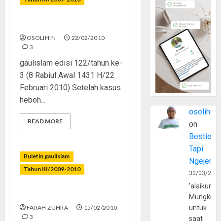
Hitam-Putih Facebook
OSOLIHIN
22/02/2010
3
gaulislam edisi 122/tahun ke-
3 (8 Rabiul Awal 1431 H/22
Februari 2010) Setelah kasus
heboh...
osolihin
READ MORE
on
Bestie
Tapi
Buletin gaulislam
Ngejerum
Tahun III/2009-2010
30/03/202
'alaikumu
Cinta Tanpa Koma
Mungkin
FARAH ZUHRA
15/02/2010
untuk
3
saat