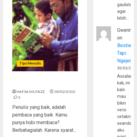
gaulislam
agar
lebih…
Gwenny
on
Bestie
Tapi
Ngejerum
Tips Menulis
30/03/202
Assalamu
kak, ini
Berawal dari Membaca
kalo
HAFSA MUTAZZ
04/02/2010
mau
5
bikin
Penulis yang baik, adalah
versi
pembaca yang baik. Kamu
cetaknya
punya hobi membaca?
seandain
Berbahagialah. Karena syarat...
aku
print